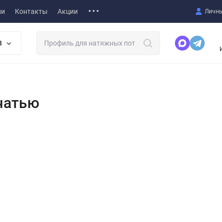
ии
Контакты
Акции
Личны
В
чатью