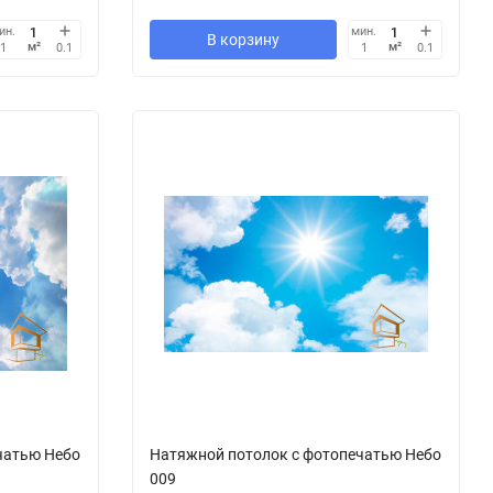
ин.
мин.
В корзину
м²
м²
1
0.1
1
0.1
чатью Небо
Натяжной потолок с фотопечатью Небо
009