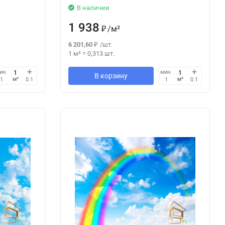
В наличии
1 938
₽
/
м²
6 201,60
₽
/
шт.
1 м²
=
0,313
шт.
ин.
мин.
В корзину
м²
м²
1
0.1
1
0.1