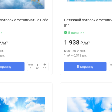
потолок с фотопечатью Небо
Натяжной потолок с фотопе
011
ии
В наличии
1 938
₽
/
м²
₽
/
м²
шт.
6 201,60
₽
/
шт.
шт.
1 м²
=
0,313
шт.
мин.
м
корзину
В корзину
м²
1
0.1