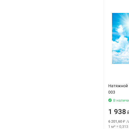
Натяжной 
003
В налич
1 938
6 201,60
₽
/
1 м²
=
0,313