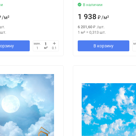
ии
В наличии
1 938
₽
/
м²
₽
/
м²
шт.
6 201,60
₽
/
шт.
шт.
1 м²
=
0,313
шт.
мин.
м
корзину
В корзину
м²
1
0.1