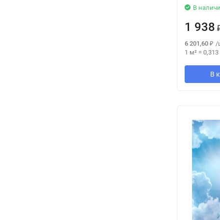
В налич
1 938
6 201,60
₽
/
1 м²
=
0,313
В 