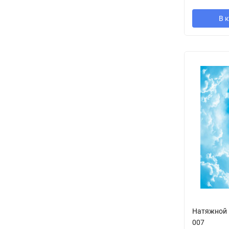
В 
Натяжной 
007