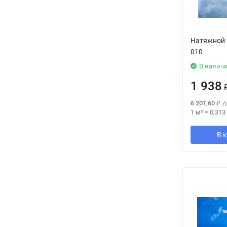
Натяжной 
010
В налич
1 938
6 201,60
₽
/
1 м²
=
0,313
В 