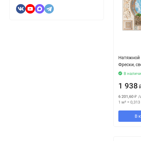
Натяжной 
Фрески, с
В налич
1 938
6 201,60
₽
/
1 м²
=
0,313
В 