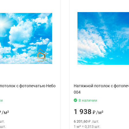
потолок с фотопечатью Небо
Натяжной потолок с фотопе
004
ии
В наличии
1 938
₽
/
м²
₽
/
м²
шт.
6 201,60
₽
/
шт.
шт.
1 м²
=
0,313
шт.