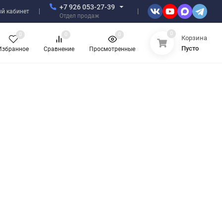
+7 926 053-27-39
й кабинет
Отдел продаж
0
0
0
0
Корзина
Пусто
Избранное
Сравнение
Просмотренные