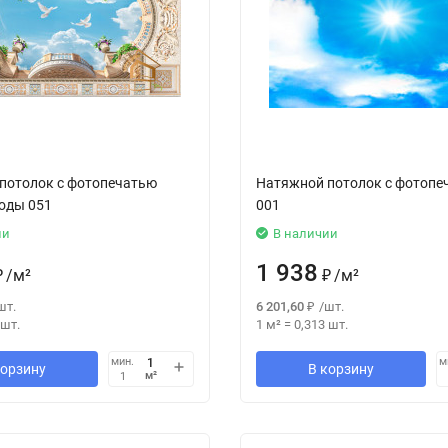
потолок с фотопечатью
Натяжной потолок с фотопе
воды 051
001
ии
В наличии
1 938
₽
/
м²
₽
/
м²
шт.
6 201,60
₽
/
шт.
шт.
1 м²
=
0,313
шт.
мин.
м
корзину
В корзину
м²
1