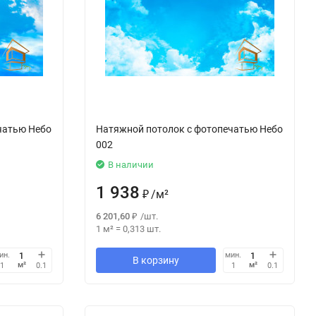
чатью Небо
Натяжной потолок с фотопечатью Небо
002
В наличии
1 938
₽
/
м²
6 201,60
₽
/
шт.
1 м²
=
0,313
шт.
ин.
мин.
В корзину
м²
м²
1
0.1
1
0.1