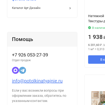
Каталог Арт Дизайн
Натяжной 
Текстуры-
В налич
1 938
Помощь
6 201,60
₽
/
1 м²
=
0,313
+7 926 053-27-39
В 
Отдел продаж
info@potolkinatyajnie.ru
Если у вас возникли вопросы при
оформлении заказа, обратитесь по
указанным контактам.