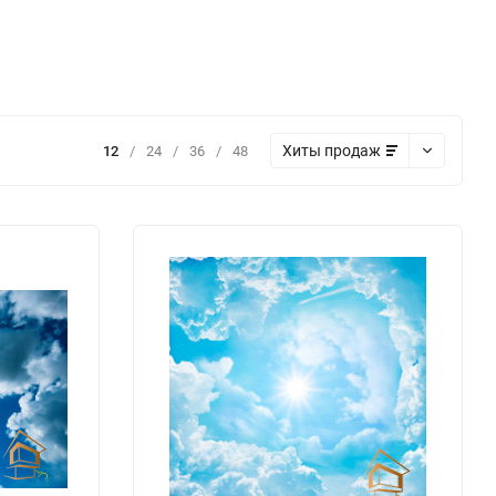
Хиты продаж
12
/
24
/
36
/
48