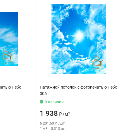
чатью Небо
Натяжной потолок с фотопечатью Небо
006
В наличии
1 938
₽
/
м²
6 201,60
₽
/
шт.
1 м²
=
0,313
шт.