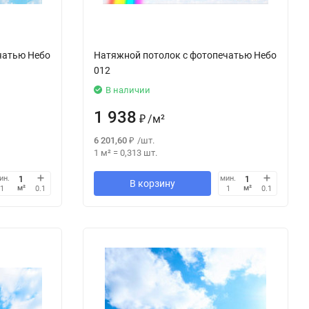
чатью Небо
Натяжной потолок с фотопечатью Небо
012
В наличии
1 938
₽
/
м²
6 201,60
₽
/
шт.
1 м²
=
0,313
шт.
ин.
мин.
В корзину
м²
м²
1
0.1
1
0.1