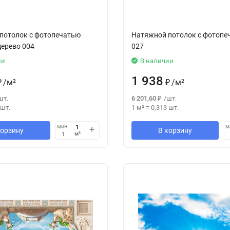
потолок с фотопечатью
Натяжной потолок с фотопе
дерево 004
027
ии
В наличии
1 938
₽
/
м²
₽
/
м²
шт.
6 201,60
₽
/
шт.
шт.
1 м²
=
0,313
шт.
мин.
м
корзину
В корзину
м²
1