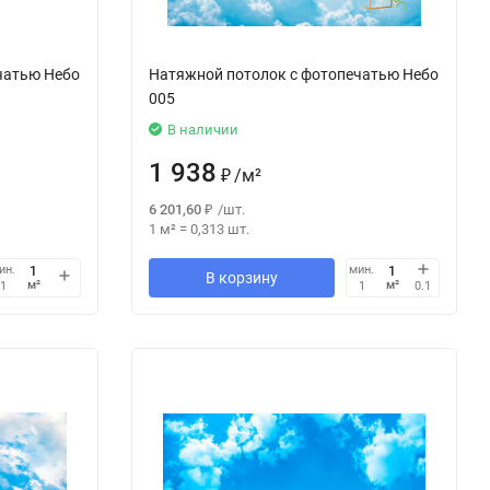
чатью Небо
Натяжной потолок с фотопечатью Небо
005
В наличии
1 938
₽
/
м²
6 201,60
₽
/
шт.
1 м²
=
0,313
шт.
ин.
мин.
В корзину
м²
м²
1
1
0.1