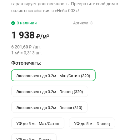
гарантирует долговечность. Превратите свой дом в
оазис спокойствия с «Небо 003»!
В наличии
Артикул:
3
1 938
₽
/
м²
6 201,60
₽
/
шт.
1
м²
=
0,313
шт.
Фотопечать:
Экосольвент до 3.2м - Мат/Сатин (320)
Экосольвент до 3.2м - Глянец (320)
Экосольвент до 3.2м - Descor (310)
УФ до 5 м. - Мат/Сатин
УФ до 5 м. - Глянец
УФ до 5 м. - Descor