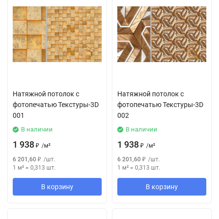
Натяжной потолок с
Натяжной потолок с
фотопечатью Текстуры-3D
фотопечатью Текстуры-3D
001
002
В наличии
В наличии
1 938
1 938
₽
/
м²
₽
/
м²
6 201,60
₽
/
шт.
6 201,60
₽
/
шт.
1 м²
=
0,313
шт.
1 м²
=
0,313
шт.
В корзину
В корзину