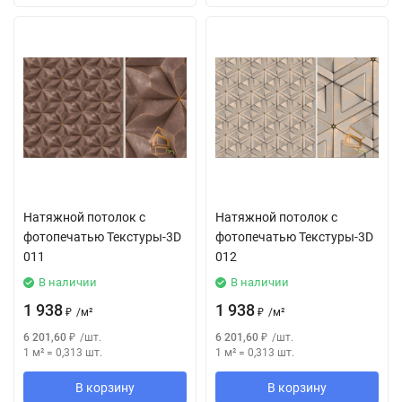
Натяжной потолок с
Натяжной потолок с
фотопечатью Текстуры-3D
фотопечатью Текстуры-3D
011
012
В наличии
В наличии
1 938
1 938
₽
/
м²
₽
/
м²
6 201,60
₽
/
шт.
6 201,60
₽
/
шт.
1 м²
=
0,313
шт.
1 м²
=
0,313
шт.
В корзину
В корзину