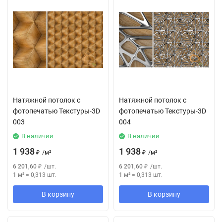
Натяжной потолок с
Натяжной потолок с
фотопечатью Текстуры-3D
фотопечатью Текстуры-3D
003
004
В наличии
В наличии
1 938
1 938
₽
/
м²
₽
/
м²
6 201,60
₽
/
шт.
6 201,60
₽
/
шт.
1 м²
=
0,313
шт.
1 м²
=
0,313
шт.
В корзину
В корзину