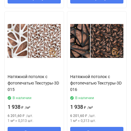
Натяжной потолок с
Натяжной потолок с
фотопечатью Текстуры-3D
фотопечатью Текстуры-3D
015
016
В наличии
В наличии
1 938
1 938
₽
/
м²
₽
/
м²
6 201,60
₽
/
шт.
6 201,60
₽
/
шт.
1 м²
=
0,313
шт.
1 м²
=
0,313
шт.