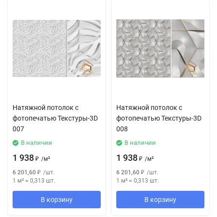
Натяжной потолок с
Натяжной потолок с
фотопечатью Текстуры-3D
фотопечатью Текстуры-3D
007
008
В наличии
В наличии
1 938
1 938
₽
/
м²
₽
/
м²
6 201,60
₽
/
шт.
6 201,60
₽
/
шт.
1 м²
=
0,313
шт.
1 м²
=
0,313
шт.
В корзину
В корзину