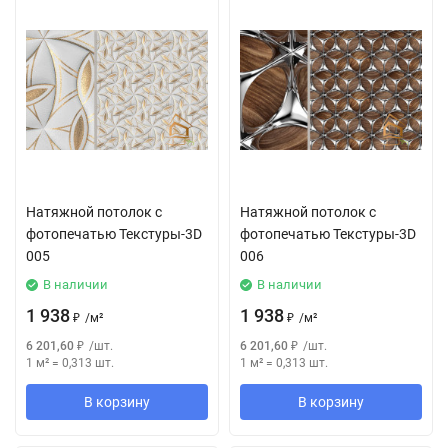
Натяжной потолок с
Натяжной потолок с
фотопечатью Текстуры-3D
фотопечатью Текстуры-3D
005
006
В наличии
В наличии
1 938
1 938
₽
/
м²
₽
/
м²
6 201,60
₽
/
шт.
6 201,60
₽
/
шт.
1 м²
=
0,313
шт.
1 м²
=
0,313
шт.
В корзину
В корзину