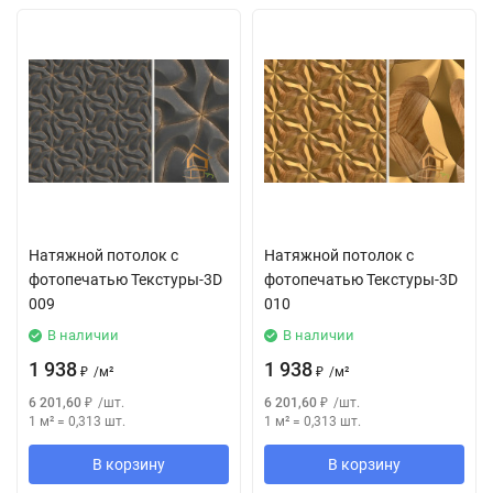
Натяжной потолок с
Натяжной потолок с
фотопечатью Текстуры-3D
фотопечатью Текстуры-3D
009
010
В наличии
В наличии
1 938
1 938
₽
/
м²
₽
/
м²
6 201,60
₽
/
шт.
6 201,60
₽
/
шт.
1 м²
=
0,313
шт.
1 м²
=
0,313
шт.
В корзину
В корзину