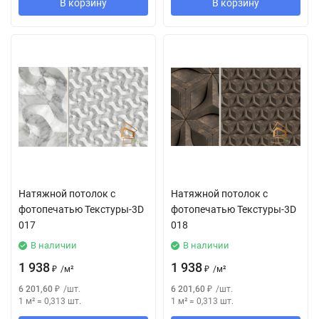
В корзину
В корзину
Натяжной потолок с
Натяжной потолок с
фотопечатью Текстуры-3D
фотопечатью Текстуры-3D
017
018
В наличии
В наличии
1 938
1 938
₽
/
м²
₽
/
м²
6 201,60
₽
/
шт.
6 201,60
₽
/
шт.
1 м²
=
0,313
шт.
1 м²
=
0,313
шт.