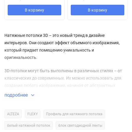
В корзину
В корзину
Натяжные потолки 3D – это новый тренд в дизайне
интерьеров. Они создают эффект объемного изображения,
который придает помещению уникальность и
оригинальность.
3D-потолки могут быть выполнены в различных стилях – от
классических до современных. Их можно использовать для
создания любого изображения, начиная от абстрактных
узоров и заканчивая реалистичными картинами.
подробнее
Одной из особенностей 3D-потолков является то, что они могут
быть использованы для создания эффекта “бесконечного
ALTEZA
FLEXY
Профиль для натяжного потолка
потолка”. Это достигается за счет использования
белый натяжной потолок
блок светодиодной ленты
специальных технологий печати и освещения.