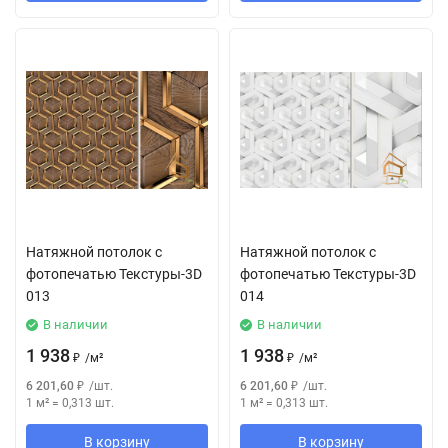
Натяжной потолок с
Натяжной потолок с
фотопечатью Текстуры-3D
фотопечатью Текстуры-3D
013
014
В наличии
В наличии
1 938
1 938
₽
/
м²
₽
/
м²
6 201,60
₽
/
шт.
6 201,60
₽
/
шт.
1 м²
=
0,313
шт.
1 м²
=
0,313
шт.
В корзину
В корзину