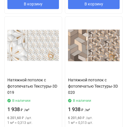
В корзину
В корзину
Натяжной потолок с
Натяжной потолок с
фотопечатью Текстуры-3D
фотопечатью Текстуры-3D
019
020
В наличии
В наличии
1 938
1 938
₽
/
м²
₽
/
м²
6 201,60
₽
/
шт.
6 201,60
₽
/
шт.
1 м²
=
0,313
шт.
1 м²
=
0,313
шт.