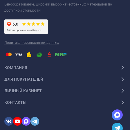
для любого интерьера.
ценообразование, широкий выбор качественных материалов по
доступной стоимости!
Экологичность и безопасность.
Тканевые потолки
изготавливаются из экологически чистых материалов,
которые не выделяют вредных веществ в окружающую
среду. Они также не поддерживают горение и могут
служить дополнительной защитой от пожара.
Политика персональных данных
Простота ухода.
Тканевые потолки просты в уходе и не
требуют особого внимания. Их можно легко очистить от
пыли и загрязнений с помощью мягкой тряпки и
КОМПАНИЯ
специальных средств.
ДЛЯ ПОКУПАТЕЛЕЙ
Долговечность.
При правильном уходе и эксплуатации
натяжной потолок может служить долгие годы, сохраняя
ЛИЧНЫЙ КАБИНЕТ
свой первоначальный вид и свойства.
КОНТАКТЫ
Звукоизоляция.
Тканевые натяжные потолки могут
служить дополнительным слоем звукоизоляции, поглощая
часть звуков и снижая уровень шума в помещении.