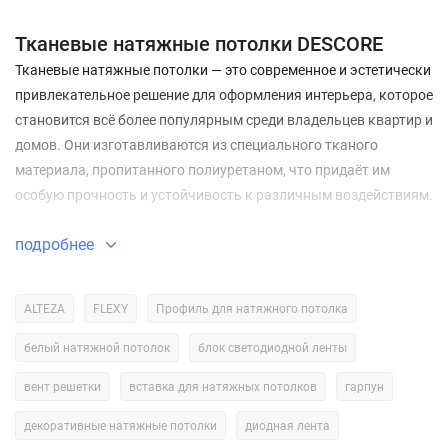
Тканевые натяжные потолки DESCORE
Тканевые натяжные потолки — это современное и эстетически
привлекательное решение для оформления интерьера, которое
становится всё более популярным среди владельцев квартир и
домов. Они изготавливаются из специального тканого
материала, пропитанного полиуретаном, что придаёт им
особую прочность и устойчивость к различным воздействиям.
Особенности тканевых натяжных потолков
подробнее
Внешний вид и текстура.
Тканевые потолки имеют
ALTEZA
уникальную текстуру, которая придаёт им особый шарм и
FLEXY
Профиль для натяжного потолка
элегантность. Они могут имитировать различные
белый натяжной потолок
блок светодиодной ленты
материалы, такие как лён, хлопок или другие ткани, что
позволяет создавать интересные визуальные эффекты и
вент решетки
вставка для натяжных потолков
гарпун
добавлять интерьеру индивидуальности.
декоративные натяжные потолки
диодная лента
Воздухопроницаемость.
В отличие от ПВХ-плёнок,