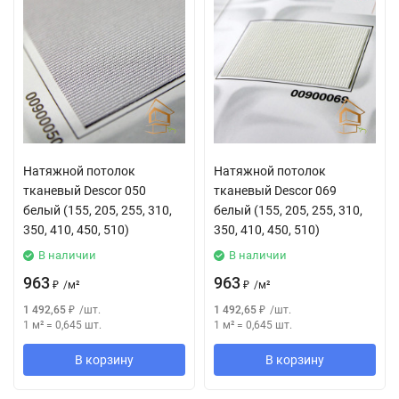
Натяжной потолок
Натяжной потолок
тканевый Descor 050
тканевый Descor 069
белый (155, 205, 255, 310,
белый (155, 205, 255, 310,
350, 410, 450, 510)
350, 410, 450, 510)
В наличии
В наличии
963
963
₽
/
м²
₽
/
м²
1 492,65
₽
/
шт.
1 492,65
₽
/
шт.
1 м²
=
0,645
шт.
1 м²
=
0,645
шт.
В корзину
В корзину