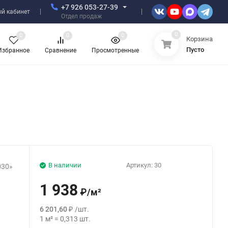
+7 926 053-27-39
й кабинет
Отдел продаж
0
0
0
0
Корзина
Пусто
Избранное
Сравнение
Просмотренные
В наличии
Артикул:
30
030»
1 938
₽
/
м²
6 201,60
₽
/
шт.
1
м²
=
0,313
шт.