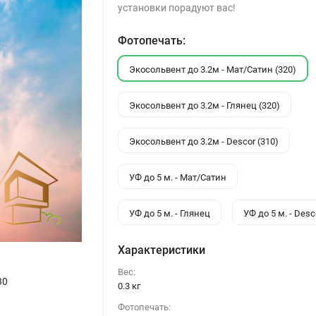
установки порадуют вас!
Фотопечать:
Экосольвент до 3.2м - Мат/Сатин (320)
Экосольвент до 3.2м - Глянец (320)
Экосольвент до 3.2м - Descor (310)
УФ до 5 м. - Мат/Сатин
УФ до 5 м. - Глянец
УФ до 5 м. - Desc
Характеристики
Вес:
30
0.3 кг
Фотопечать: