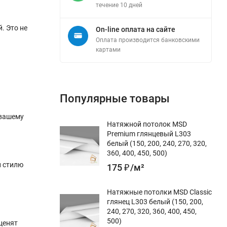
течение 10 дней
. Это не
On-line оплата на сайте
Оплата производится банковскими
картами
Популярные товары
 вашему
Натяжной потолок MSD
Premium глянцевый L303
белый (150, 200, 240, 270, 320,
360, 400, 450, 500)
и стилю
175
₽
/
м²
Натяжные потолки MSD Classic
глянец L303 белый (150, 200,
240, 270, 320, 360, 400, 450,
500)
ценят