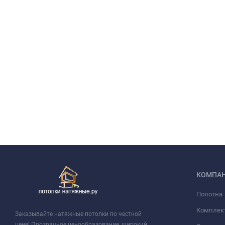
КОМПА
Полотна
Комплек
Заказывайте натяжные потолки по честной
цене! Прозрачное ценообразование, широкий