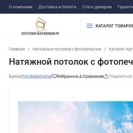
О компании
Доставка и Оплата
Стать дилером
Гарант
КАТАЛОГ ТОВАРО
Главная
/
Натяжные потолки с фотопечатью
/
Каталог Ар
Натяжной потолок с фотопеч
Бренд:
PotolkiNatyajnie
Избранное
Сравнение
Поделиться