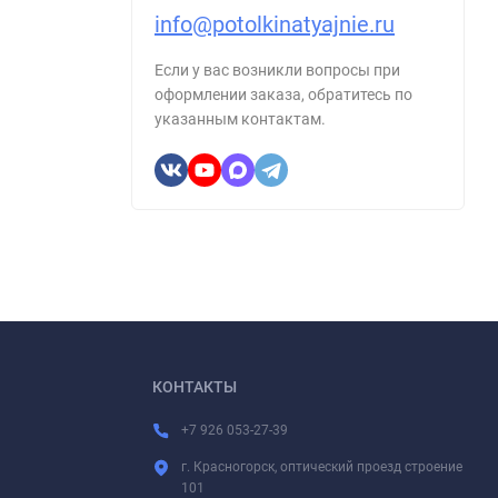
info@potolkinatyajnie.ru
Если у вас возникли вопросы при
оформлении заказа, обратитесь по
указанным контактам.
КОНТАКТЫ
+7 926 053-27-39
г. Красногорск, оптический проезд строение
101