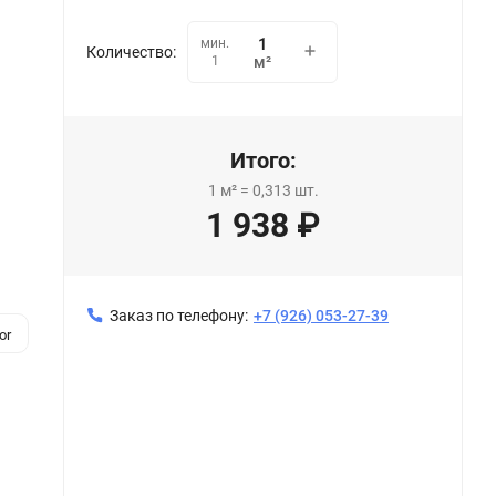
мин.
Количество:
1
м²
Итого:
1
м²
=
0,313
шт.
1 938
₽
Заказ по телефону:
+7 (926) 053-27-39
or