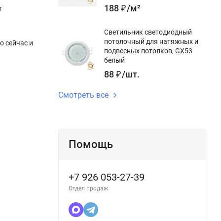
188
₽
/
м²
т
Светильник светодиодный
потолочный для натяжных и
о сейчас и
подвесных потолков, GX53
белый
88
₽
/
шт.
Смотреть все
Помощь
+7 926 053-27-39
Отдел продаж