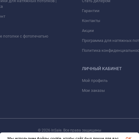
ики для натяжных потолков |
Стать дилером
ка
Гарантии
ент
Контакты
Акции
 потолки с фотопечатью
Программа для натяжных по
Политика конфиденциально
ЛИЧНЫЙ КАБИНЕТ
Мой профиль
Мои заказы
© 2026 InSale. Все права защищены
OK
Мы используем файлы cookie, чтобы сайт был лучше для вас.