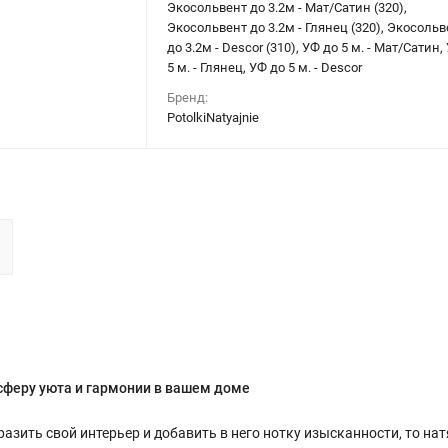
Экосольвент до 3.2м - Мат/Сатин (320),
Экосольвент до 3.2м - Глянец (320), Экосольв
до 3.2м - Descor (310), УФ до 5 м. - Мат/Сатин,
5 м. - Глянец, УФ до 5 м. - Descor
Бренд:
PotolkiNatyajnie
сферу уюта и гармонии в вашем доме
разить свой интерьер и добавить в него нотку изысканности, то на