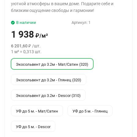
уютной атмосферы в вашем доме. Подарите себе и
близким ощущение свободы и гармонии!
В наличии
Артикул:
1
1 938
₽
/
м²
6 201,60
₽
/
шт.
1
м²
=
0,313
шт.
Экосольвент до 3.2м - Мат/Сатин (320)
Экосольвент до 3.2м - Глянец (320)
Экосольвент до 3.2м - Descor (310)
УФ до 5 м. - Мат/Сатин
УФ до 5 м. - Глянец
УФ до 5 м. - Descor