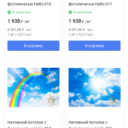
фотопечатью Небо 010
фотопечатью Небо 011
В наличии
В наличии
1 938
1 938
₽
/
м²
₽
/
м²
6 201,60
₽
/
шт.
6 201,60
₽
/
шт.
1 м²
=
0,313
шт.
1 м²
=
0,313
шт.
В корзину
В корзину
Натяжной потолок с
Натяжной потолок с