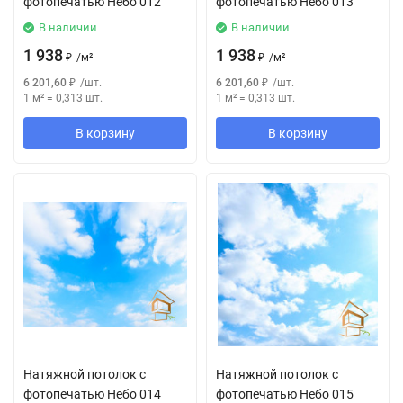
фотопечатью Небо 012
фотопечатью Небо 013
В наличии
В наличии
1 938
1 938
₽
/
м²
₽
/
м²
6 201,60
₽
/
шт.
6 201,60
₽
/
шт.
1 м²
=
0,313
шт.
1 м²
=
0,313
шт.
В корзину
В корзину
Натяжной потолок с
Натяжной потолок с
фотопечатью Небо 014
фотопечатью Небо 015