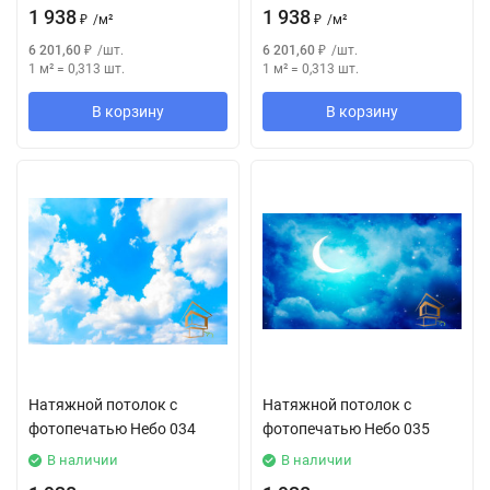
1 938
1 938
₽
/
м²
₽
/
м²
6 201,60
₽
/
шт.
6 201,60
₽
/
шт.
1 м²
=
0,313
шт.
1 м²
=
0,313
шт.
В корзину
В корзину
Натяжной потолок с
Натяжной потолок с
фотопечатью Небо 034
фотопечатью Небо 035
В наличии
В наличии