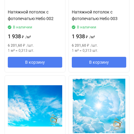
Натяжной потолок с
Натяжной потолок с
фотопечатью Небо 002
фотопечатью Небо 003
В наличии
В наличии
1 938
1 938
₽
/
м²
₽
/
м²
6 201,60
₽
/
шт.
6 201,60
₽
/
шт.
1 м²
=
0,313
шт.
1 м²
=
0,313
шт.
В корзину
В корзину