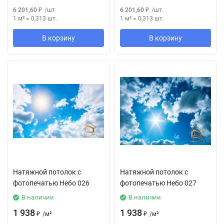
6 201,60
₽
/
шт.
6 201,60
₽
/
шт.
1 м²
=
0,313
шт.
1 м²
=
0,313
шт.
В корзину
В корзину
Натяжной потолок с
Натяжной потолок с
фотопечатью Небо 026
фотопечатью Небо 027
В наличии
В наличии
1 938
1 938
₽
/
м²
₽
/
м²