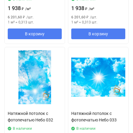
1 938
1 938
₽
/
м²
₽
/
м²
6 201,60
₽
/
шт.
6 201,60
₽
/
шт.
1 м²
=
0,313
шт.
1 м²
=
0,313
шт.
В корзину
В корзину
Натяжной потолок с
Натяжной потолок с
фотопечатью Небо 032
фотопечатью Небо 033
В наличии
В наличии