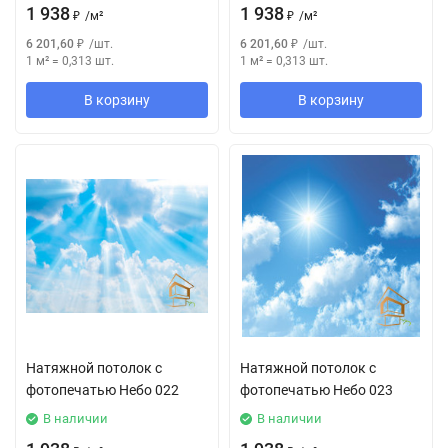
1 938
1 938
₽
/
м²
₽
/
м²
6 201,60
₽
/
шт.
6 201,60
₽
/
шт.
1 м²
=
0,313
шт.
1 м²
=
0,313
шт.
В корзину
В корзину
Натяжной потолок с
Натяжной потолок с
фотопечатью Небо 022
фотопечатью Небо 023
В наличии
В наличии