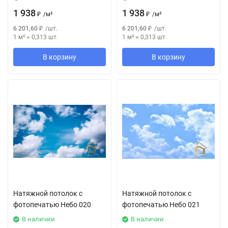
1 938
1 938
₽
/
м²
₽
/
м²
6 201,60
₽
/
шт.
6 201,60
₽
/
шт.
1 м²
=
0,313
шт.
1 м²
=
0,313
шт.
В корзину
В корзину
Натяжной потолок с
Натяжной потолок с
фотопечатью Небо 020
фотопечатью Небо 021
В наличии
В наличии