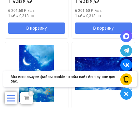
1 938
1 938
₽
/
м²
₽
/
м²
6 201,60
₽
/
шт.
6 201,60
₽
/
шт.
1 м²
=
0,313
шт.
1 м²
=
0,313
шт.
В корзину
В корзину
Мы используем файлы cookie, чтобы сайт был лучше для
OK
вас.
0
Натяжной потолок с
Натяжной потолок с
фотопечатью Небо 036
фотопечатью Небо 037
В наличии
В наличии
1 938
1 938
₽
/
м²
₽
/
м²