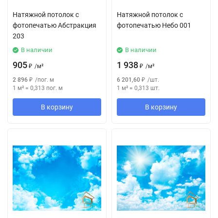
Натяжной потолок с
Натяжной потолок с
фотопечатью Абстракция
фотопечатью Небо 001
203
В наличии
В наличии
905
1 938
₽
/
м²
₽
/
м²
2 896
₽
/
пог. м
6 201,60
₽
/
шт.
1 м²
=
0,313
пог. м
1 м²
=
0,313
шт.
В корзину
В корзину