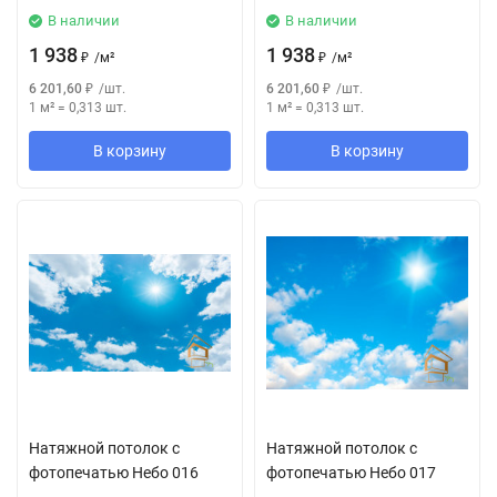
В наличии
В наличии
1 938
1 938
₽
/
м²
₽
/
м²
6 201,60
₽
/
шт.
6 201,60
₽
/
шт.
1 м²
=
0,313
шт.
1 м²
=
0,313
шт.
В корзину
В корзину
Натяжной потолок с
Натяжной потолок с
фотопечатью Небо 016
фотопечатью Небо 017