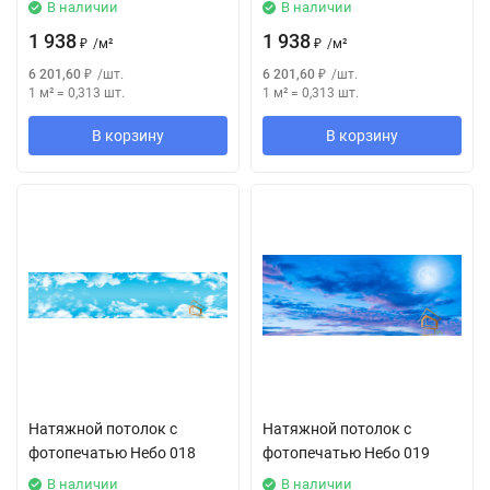
В наличии
В наличии
1 938
1 938
₽
/
м²
₽
/
м²
6 201,60
₽
/
шт.
6 201,60
₽
/
шт.
1 м²
=
0,313
шт.
1 м²
=
0,313
шт.
В корзину
В корзину
Натяжной потолок с
Натяжной потолок с
фотопечатью Небо 018
фотопечатью Небо 019
В наличии
В наличии