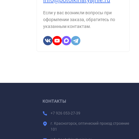
info@potolkinatyajnie.ru
Если у вас возникли вопросы при
оформлении заказа, обратитесь по
указанным контактам.
КОНТАКТЫ
+7 926 053-27-39
г. Красногорск, оптический проезд строение
101