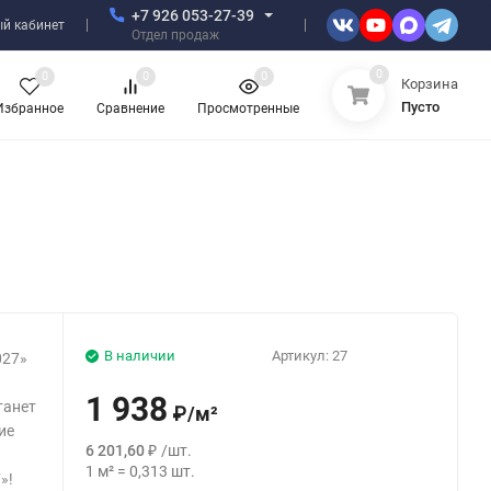
+7 926 053-27-39
й кабинет
Отдел продаж
0
0
0
0
Корзина
Пусто
Избранное
Сравнение
Просмотренные
В наличии
Артикул:
27
027»
1 938
танет
₽
/
м²
ие
6 201,60
₽
/
шт.
1
м²
=
0,313
шт.
»!