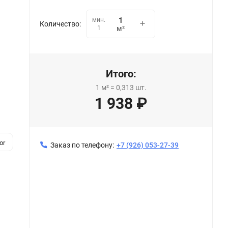
мин.
Количество:
1
м²
Итого:
1
м²
=
0,313
шт.
1 938
₽
or
Заказ по телефону:
+7 (926) 053-27-39