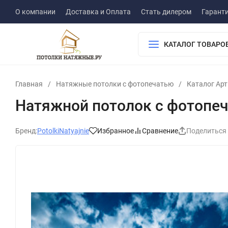
О компании
Доставка и Оплата
Стать дилером
Гарант
КАТАЛОГ ТОВАРО
Главная
/
Натяжные потолки с фотопечатью
/
Каталог Ар
Натяжной потолок с фотопеч
Бренд:
PotolkiNatyajnie
Избранное
Сравнение
Поделиться