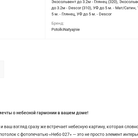
Экосольвент до 3.2м - Глянец (320), Экосольв
до 3.2м - Descor (310), УФ до 5 м. - Мат/Сатин,
5 м. - Глянец, УФ до 5 м. - Descor
Бренд:
PotolkiNatyajnie
мечты о небесной гармонии в вашем доме!
 и ваш взгляд сразу же встречает небесную картину, которая словн
потолок с фотопечатью «Небо 027» — это не просто элемент интерье