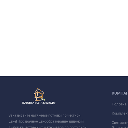
КОМПА
Полотна
Комплек
Заказывайте натяжные потолки по честной
цене! Прозрачное ценообразование, широкий
Светильн
выбор качественных материалов по доступной
Электри