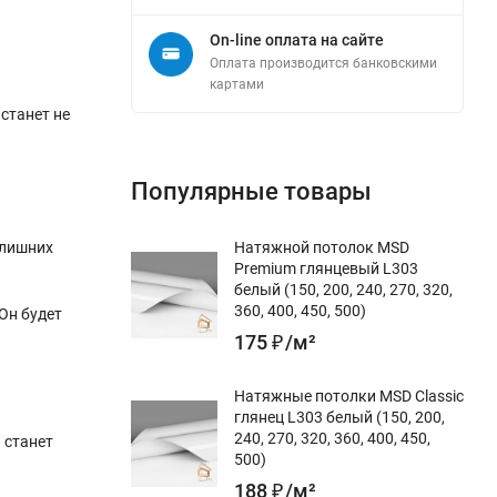
On-line оплата на сайте
Оплата производится банковскими
картами
станет не
Популярные товары
 лишних
Натяжной потолок MSD
Premium глянцевый L303
белый (150, 200, 240, 270, 320,
360, 400, 450, 500)
Он будет
175
₽
/
м²
Натяжные потолки MSD Classic
глянец L303 белый (150, 200,
240, 270, 320, 360, 400, 450,
 станет
500)
188
₽
/
м²