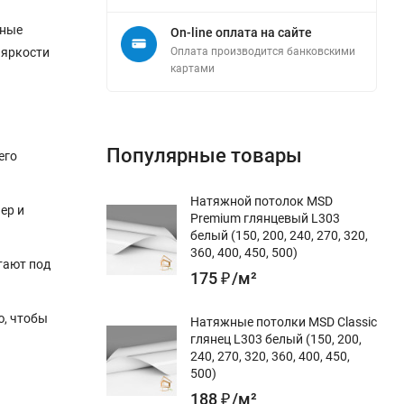
нные
On-line оплата на сайте
 яркости
Оплата производится банковскими
картами
Популярные товары
его
Натяжной потолок MSD
ер и
Premium глянцевый L303
белый (150, 200, 240, 270, 320,
360, 400, 450, 500)
тают под
175
₽
/
м²
ю, чтобы
Натяжные потолки MSD Classic
глянец L303 белый (150, 200,
240, 270, 320, 360, 400, 450,
500)
188
₽
/
м²