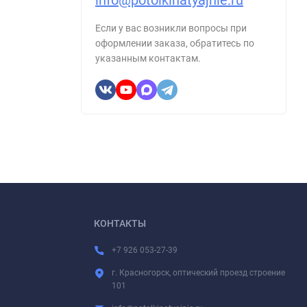
info@potolkinatyajnie.ru
Если у вас возникли вопросы при
оформлении заказа, обратитесь по
указанным контактам.
КОНТАКТЫ
+7 926 053-27-39
г. Красногорск, оптический проезд строение
101