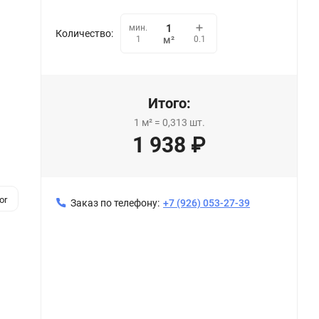
мин.
Количество:
0.1
1
м²
Итого:
1
м²
=
0,313
шт.
1 938
₽
or
Заказ по телефону:
+7 (926) 053-27-39