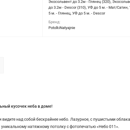
Экосольвент до 3.2м - Глянец (320), Экосольв
до 3.2м - Descor (310), УФ до 5 м. - Мат/Сатин,
5 м. - Глянец, УФ до 5 м. - Descor
Бренд:
PotolkiNatyajnie
ьный кусочек неба в доме!
и видите над собой бескрайнее небо. Лазурное, с пушистыми облака
я уникальному натяжному потолку с фотопечатью «Небо 011».