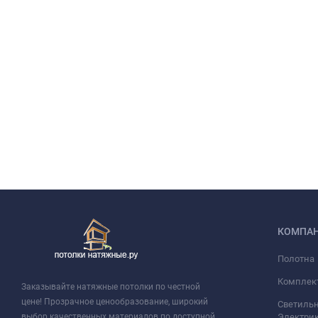
КОМПА
Полотна
Комплек
Заказывайте натяжные потолки по честной
цене! Прозрачное ценообразование, широкий
Светильн
выбор качественных материалов по доступной
Электри