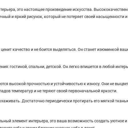
терьера, это настоящее произведение искусства. Высококачестве
ный и яркий рисунок, который не потеряет своей насыщенности и
 ценит качество и не боится выделяться. Он станет изюминкой ваш
ия: гостиной, спальни, детской. Он легко впишется в любой интерь
тся высокой прочностью и устойчивостью к износу. Они не выцве
падов температур и не теряют своей первоначальной яркости.
ухаживать. Достаточно периодически протирать его мягкой ткань
льный элемент интерьера, это ваша возможность создать уютное и