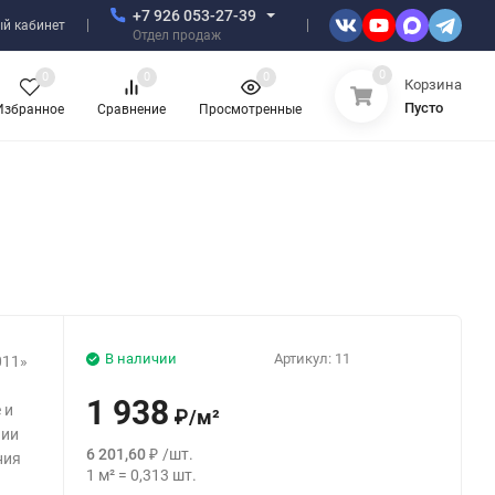
+7 926 053-27-39
й кабинет
Отдел продаж
0
0
0
0
Корзина
Пусто
Избранное
Сравнение
Просмотренные
В наличии
Артикул:
11
011»
1 938
 и
₽
/
м²
нии
6 201,60
₽
/
шт.
ния
1
м²
=
0,313
шт.