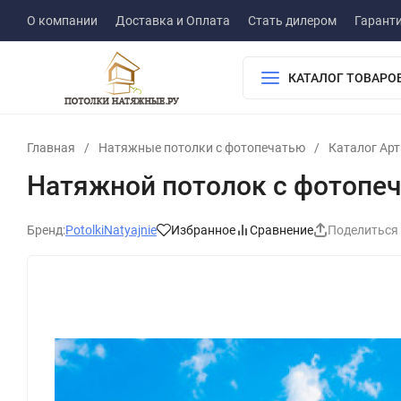
О компании
Доставка и Оплата
Стать дилером
Гарант
КАТАЛОГ ТОВАРО
Главная
/
Натяжные потолки с фотопечатью
/
Каталог Ар
Натяжной потолок с фотопеч
Бренд:
PotolkiNatyajnie
Избранное
Сравнение
Поделиться