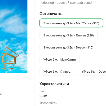
небесной красотой каждый день!
Фотопечать:
Экосольвент до 3.2м - Мат/Сатин (320)
Экосольвент до 3.2м - Глянец (320)
Экосольвент до 3.2м - Descor (310)
УФ до 5 м. - Мат/Сатин
УФ до 5 м. - Глянец
УФ до 5 м. - Desc
Характеристики
Вес:
04
0.3 кг
Фотопечать: