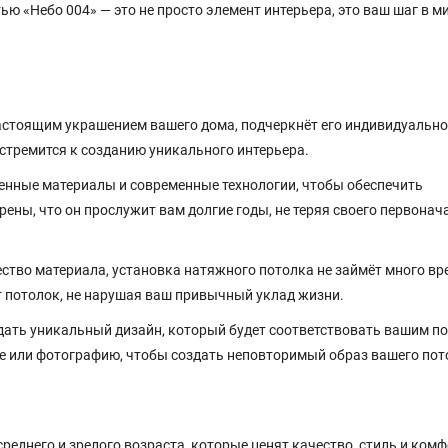
ю «Небо 004» — это не просто элемент интерьера, это ваш шаг в ми
астоящим украшением вашего дома, подчеркнёт его индивидуально
и стремится к созданию уникального интерьера.
нные материалы и современные технологии, чтобы обеспечить
ены, что он прослужит вам долгие годы, не теряя своего первонач
ство материала, установка натяжного потолка не займёт много вр
 потолок, не нарушая ваш привычный уклад жизни.
дать уникальный дизайн, который будет соответствовать вашим 
е или фотографию, чтобы создать неповторимый образ вашего пот
еднего и зрелого возраста, которые ценят качество, стиль и комф