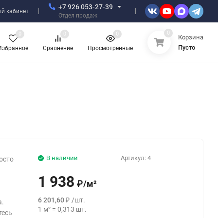
+7 926 053-27-39
й кабинет
Отдел продаж
0
0
0
0
Корзина
Пусто
Избранное
Сравнение
Просмотренные
В наличии
Артикул:
4
осто
1 938
₽
/
м²
6 201,60
₽
/
шт.
а.
1
м²
=
0,313
шт.
тесь