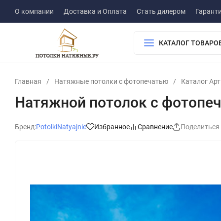
О компании
Доставка и Оплата
Стать дилером
Гарант
КАТАЛОГ ТОВАРО
Главная
/
Натяжные потолки с фотопечатью
/
Каталог Ар
Натяжной потолок с фотопеч
Бренд:
PotolkiNatyajnie
Избранное
Сравнение
Поделиться