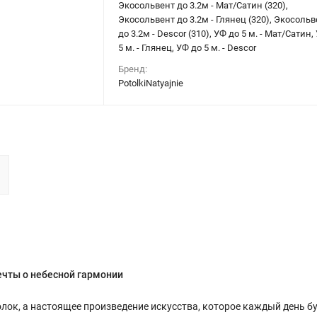
Экосольвент до 3.2м - Мат/Сатин (320),
Экосольвент до 3.2м - Глянец (320), Экосольв
до 3.2м - Descor (310), УФ до 5 м. - Мат/Сатин,
5 м. - Глянец, УФ до 5 м. - Descor
Бренд:
PotolkiNatyajnie
ечты о небесной гармонии
олок, а настоящее произведение искусства, которое каждый день б