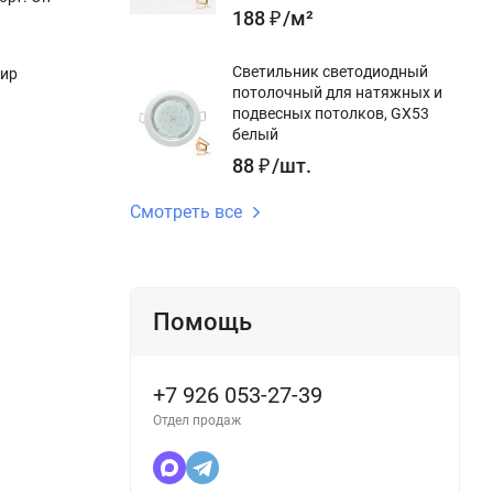
188
₽
/
м²
Светильник светодиодный
мир
потолочный для натяжных и
подвесных потолков, GX53
белый
88
₽
/
шт.
Смотреть все
Помощь
+7 926 053-27-39
Отдел продаж