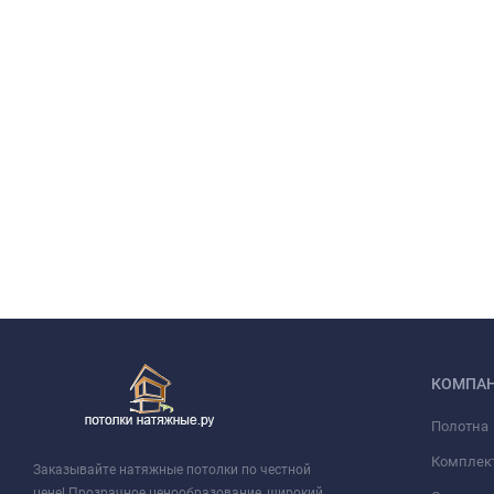
КОМПА
Полотна
Комплек
Заказывайте натяжные потолки по честной
цене! Прозрачное ценообразование, широкий