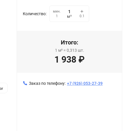
мин.
Количество:
0.1
1
м²
Итого:
1
м²
=
0,313
шт.
1 938
₽
Заказ по телефону:
+7 (926) 053-27-39
or