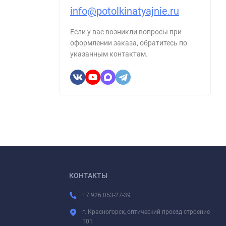
info@potolkinatyajnie.ru
Если у вас возникли вопросы при
оформлении заказа, обратитесь по
указанным контактам.
КОНТАКТЫ
+7 926 053-27-39
г. Красногорск, оптический проезд строение
101