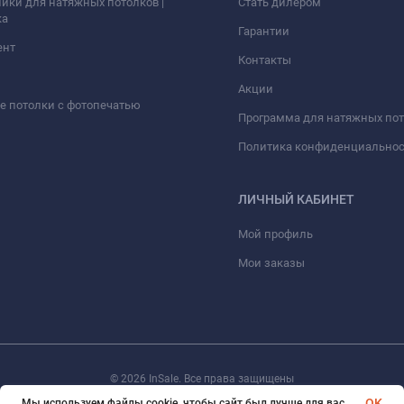
ики для натяжных потолков |
Стать дилером
ка
Гарантии
ент
Контакты
Акции
 потолки с фотопечатью
Программа для натяжных по
Политика конфиденциально
ЛИЧНЫЙ КАБИНЕТ
Мой профиль
Мои заказы
© 2026 InSale. Все права защищены
OK
Мы используем файлы cookie, чтобы сайт был лучше для вас.