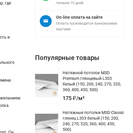
р, где
течение 10 дней
On-line оплата на сайте
Оплата производится банковскими
картами
сть и
Популярные товары
ального
Натяжной потолок MSD
Premium глянцевый L303
емени.
белый (150, 200, 240, 270, 320,
360, 400, 450, 500)
175
₽
/
м²
пожеланиям
олка.
Натяжные потолки MSD Classic
глянец L303 белый (150, 200,
240, 270, 320, 360, 400, 450,
500)
орт. Он