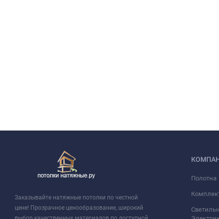
КОМПА
Полотна
Комплек
Заказывайте натяжные потолки по честной
цене! Прозрачное ценообразование, широкий
Светильн
выбор качественных материалов по доступной
Электри