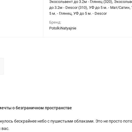
Экосольвент до 3.2м - Глянец (320), Экосольв
до 3.2м - Descor (310), УФ до 5 м. - Мат/Сатин,
5 м. - Глянец, УФ до 5 м. - Descor
Бренд:
PotolkiNatyajnie
мечты о безграничном пространстве
кинулось бескрайнее небо с пушистыми облаками. Это не просто пот
 вас.