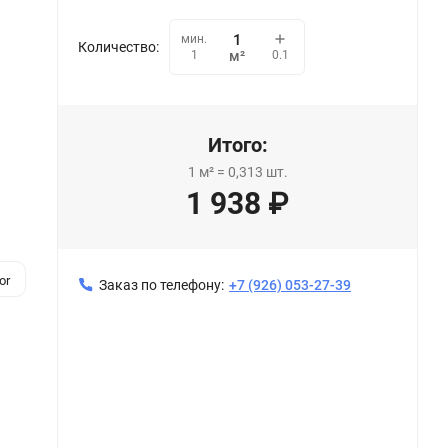
мин.
Количество:
0.1
1
м²
Итого:
1
м²
=
0,313
шт.
1 938
₽
or
Заказ по телефону:
+7 (926) 053-27-39