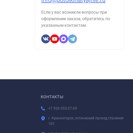
info@potolkinatyajnie.ru
Если у вас возникли вопросы при
оформлении заказа, обратитесь по
указанным контактам.
КОНТАКТЫ
+7 926 053-27-39
г. Красногорск, оптический проезд строение
101