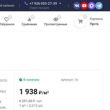
+7 926 053-27-39
й кабинет
Отдел продаж
0
0
0
0
Корзина
Пусто
Избранное
Сравнение
Просмотренные
В наличии
Артикул:
16
осто
о
1 938
феру
₽
/
м²
.
6 201,60
₽
/
шт.
й
1
м²
=
0,313
шт.
мым.