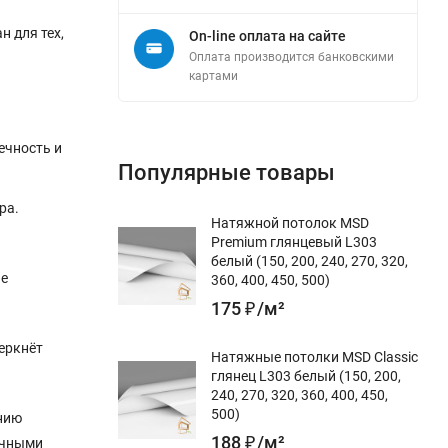
н для тех,
On-line оплата на сайте
Оплата производится банковскими
картами
ечность и
Популярные товары
ра.
Натяжной потолок MSD
Premium глянцевый L303
белый (150, 200, 240, 270, 320,
ые
360, 400, 450, 500)
175
₽
/
м²
еркнёт
Натяжные потолки MSD Classic
глянец L303 белый (150, 200,
240, 270, 320, 360, 400, 450,
500)
анию
188
₽
/
м²
ичными