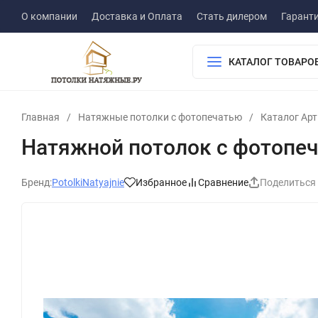
О компании
Доставка и Оплата
Стать дилером
Гарант
КАТАЛОГ ТОВАРО
Главная
/
Натяжные потолки с фотопечатью
/
Каталог Ар
Натяжной потолок с фотопеч
Бренд:
PotolkiNatyajnie
Избранное
Сравнение
Поделиться