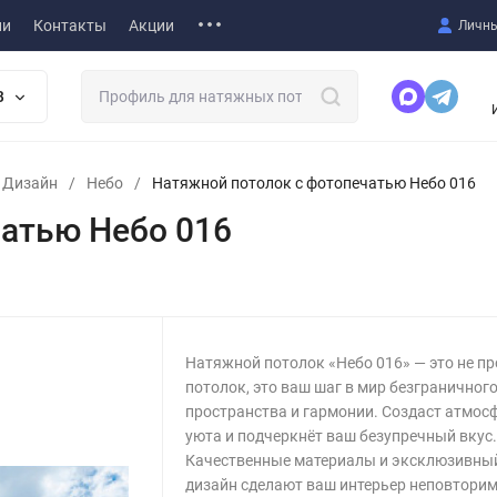
ии
Контакты
Акции
Личны
В
т Дизайн
/
Небо
/
Натяжной потолок с фотопечатью Небо 016
атью Небо 016
Натяжной потолок «Небо 016» — это не пр
потолок, это ваш шаг в мир безграничног
пространства и гармонии. Создаст атмос
уюта и подчеркнёт ваш безупречный вкус
Качественные материалы и эксклюзивны
дизайн сделают ваш интерьер неповтори