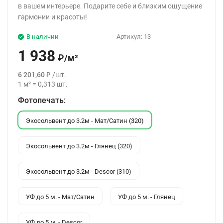
в вашем интерьере. Подарите себе и близким ощущение
гармонии и красоты!
В наличии
Артикул:
13
1 938
₽
/
м²
6 201,60
₽
/
шт.
1
м²
=
0,313
шт.
Фотопечать:
Экосольвент до 3.2м - Мат/Сатин (320)
Экосольвент до 3.2м - Глянец (320)
Экосольвент до 3.2м - Descor (310)
УФ до 5 м. - Мат/Сатин
УФ до 5 м. - Глянец
УФ до 5 м. - Descor