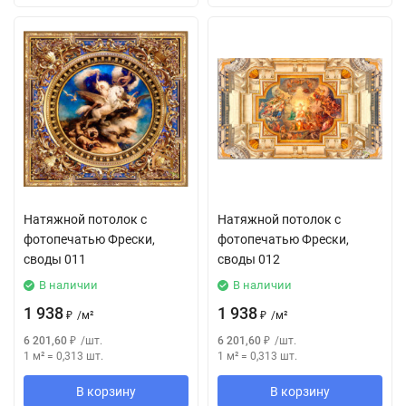
Натяжной потолок с
Натяжной потолок с
фотопечатью Фрески,
фотопечатью Фрески,
своды 011
своды 012
В наличии
В наличии
1 938
1 938
₽
/
м²
₽
/
м²
6 201,60
₽
/
шт.
6 201,60
₽
/
шт.
1 м²
=
0,313
шт.
1 м²
=
0,313
шт.
В корзину
В корзину