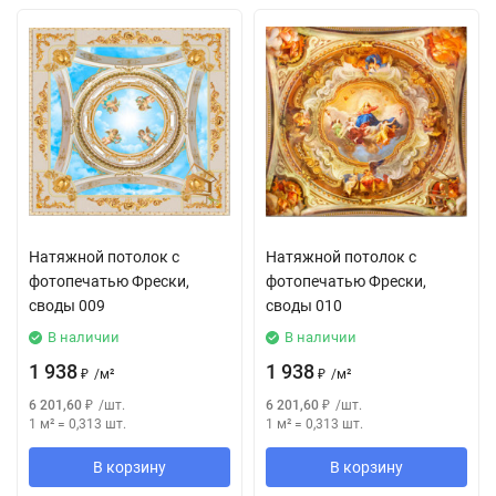
Натяжной потолок с
Натяжной потолок с
фотопечатью Фрески,
фотопечатью Фрески,
своды 009
своды 010
В наличии
В наличии
1 938
1 938
₽
/
м²
₽
/
м²
6 201,60
₽
/
шт.
6 201,60
₽
/
шт.
1 м²
=
0,313
шт.
1 м²
=
0,313
шт.
В корзину
В корзину