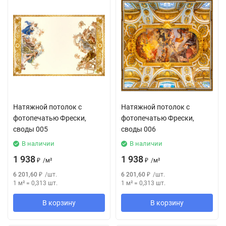
Натяжной потолок с
Натяжной потолок с
фотопечатью Фрески,
фотопечатью Фрески,
своды 005
своды 006
В наличии
В наличии
1 938
1 938
₽
/
м²
₽
/
м²
6 201,60
₽
/
шт.
6 201,60
₽
/
шт.
1 м²
=
0,313
шт.
1 м²
=
0,313
шт.
В корзину
В корзину