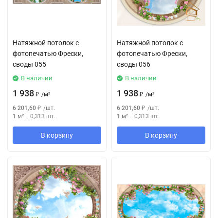
Натяжной потолок с
Натяжной потолок с
фотопечатью Фрески,
фотопечатью Фрески,
своды 055
своды 056
В наличии
В наличии
1 938
1 938
₽
/
м²
₽
/
м²
6 201,60
₽
/
шт.
6 201,60
₽
/
шт.
1 м²
=
0,313
шт.
1 м²
=
0,313
шт.
В корзину
В корзину