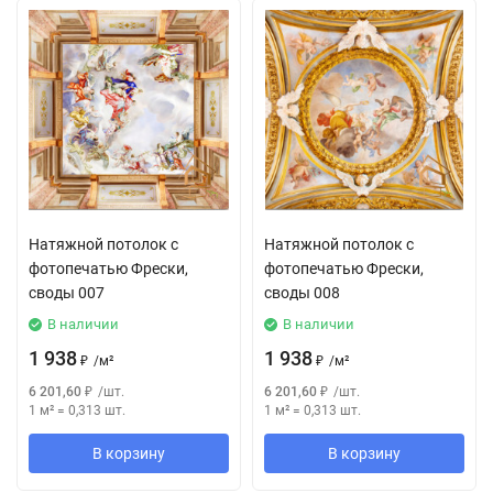
Натяжной потолок с
Натяжной потолок с
фотопечатью Фрески,
фотопечатью Фрески,
своды 007
своды 008
В наличии
В наличии
1 938
1 938
₽
/
м²
₽
/
м²
6 201,60
₽
/
шт.
6 201,60
₽
/
шт.
1 м²
=
0,313
шт.
1 м²
=
0,313
шт.
В корзину
В корзину