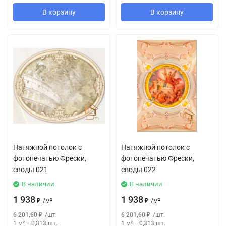
В корзину
В корзину
Натяжной потолок с
Натяжной потолок с
фотопечатью Фрески,
фотопечатью Фрески,
своды 021
своды 022
В наличии
В наличии
1 938
1 938
₽
/
м²
₽
/
м²
6 201,60
₽
/
шт.
6 201,60
₽
/
шт.
1 м²
=
0,313
шт.
1 м²
=
0,313
шт.