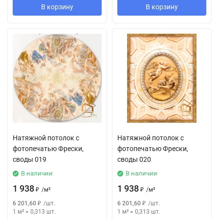
В корзину
В корзину
Натяжной потолок с
Натяжной потолок с
фотопечатью Фрески,
фотопечатью Фрески,
своды 019
своды 020
В наличии
В наличии
1 938
1 938
₽
/
м²
₽
/
м²
6 201,60
₽
/
шт.
6 201,60
₽
/
шт.
1 м²
=
0,313
шт.
1 м²
=
0,313
шт.