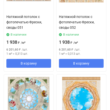
Натяжной потолок с
Натяжной потолок с
фотопечатью Фрески,
фотопечатью Фрески,
своды 051
своды 052
В наличии
В наличии
1 938
1 938
₽
/
м²
₽
/
м²
6 201,60
₽
/
шт.
6 201,60
₽
/
шт.
1 м²
=
0,313
шт.
1 м²
=
0,313
шт.
В корзину
В корзину