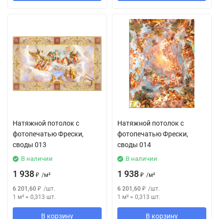
Натяжной потолок с
Натяжной потолок с
фотопечатью Фрески,
фотопечатью Фрески,
своды 013
своды 014
В наличии
В наличии
1 938
1 938
₽
/
м²
₽
/
м²
6 201,60
₽
/
шт.
6 201,60
₽
/
шт.
1 м²
=
0,313
шт.
1 м²
=
0,313
шт.
В корзину
В корзину