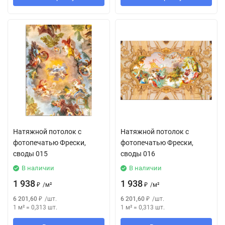
Натяжной потолок с
Натяжной потолок с
фотопечатью Фрески,
фотопечатью Фрески,
своды 015
своды 016
В наличии
В наличии
1 938
1 938
₽
/
м²
₽
/
м²
6 201,60
₽
/
шт.
6 201,60
₽
/
шт.
1 м²
=
0,313
шт.
1 м²
=
0,313
шт.