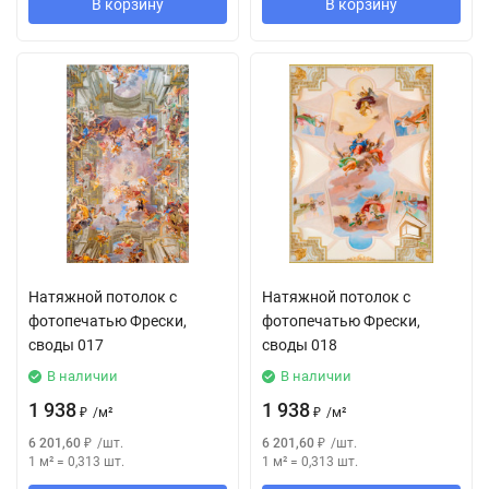
В корзину
В корзину
Натяжной потолок с
Натяжной потолок с
фотопечатью Фрески,
фотопечатью Фрески,
своды 017
своды 018
В наличии
В наличии
1 938
1 938
₽
/
м²
₽
/
м²
6 201,60
₽
/
шт.
6 201,60
₽
/
шт.
1 м²
=
0,313
шт.
1 м²
=
0,313
шт.