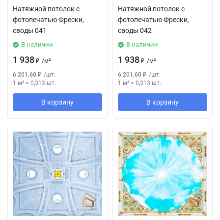
Натяжной потолок с
Натяжной потолок с
фотопечатью Фрески,
фотопечатью Фрески,
своды 041
своды 042
В наличии
В наличии
1 938
1 938
₽
/
м²
₽
/
м²
6 201,60
₽
/
шт.
6 201,60
₽
/
шт.
1 м²
=
0,313
шт.
1 м²
=
0,313
шт.
В корзину
В корзину