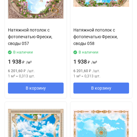
Натяжной потолок с
Натяжной потолок с
фотопечатью Фрески,
фотопечатью Фрески,
своды 057
своды 058
В наличии
В наличии
1 938
1 938
₽
/
м²
₽
/
м²
6 201,60
₽
/
шт.
6 201,60
₽
/
шт.
1 м²
=
0,313
шт.
1 м²
=
0,313
шт.
В корзину
В корзину