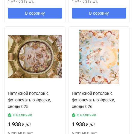
1 м²
=
0,313
шт.
1 м²
=
0,313
шт.
В корзину
В корзину
Натяжной потолок с
Натяжной потолок с
фотопечатью Фрески,
фотопечатью Фрески,
своды 025
своды 026
В наличии
В наличии
1 938
1 938
₽
/
м²
₽
/
м²
6 201,60
₽
/
шт.
6 201,60
₽
/
шт.