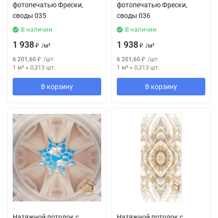
фотопечатью Фрески,
фотопечатью Фрески,
своды 035
своды 036
В наличии
В наличии
1 938
1 938
₽
/
м²
₽
/
м²
6 201,60
₽
/
шт.
6 201,60
₽
/
шт.
1 м²
=
0,313
шт.
1 м²
=
0,313
шт.
В корзину
В корзину
Натяжной потолок с
Натяжной потолок с