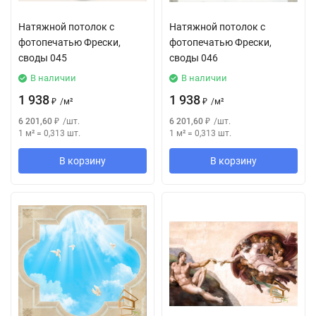
Натяжной потолок с
Натяжной потолок с
фотопечатью Фрески,
фотопечатью Фрески,
своды 045
своды 046
В наличии
В наличии
1 938
1 938
₽
/
м²
₽
/
м²
6 201,60
₽
/
шт.
6 201,60
₽
/
шт.
1 м²
=
0,313
шт.
1 м²
=
0,313
шт.
В корзину
В корзину