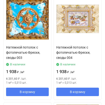
Натяжной потолок с
Натяжной потолок с
фотопечатью Фрески,
фотопечатью Фрески,
своды 003
своды 004
В наличии
В наличии
1 938
1 938
₽
/
м²
₽
/
м²
6 201,60
₽
/
шт.
6 201,60
₽
/
шт.
1 м²
=
0,313
шт.
1 м²
=
0,313
шт.
В корзину
В корзину