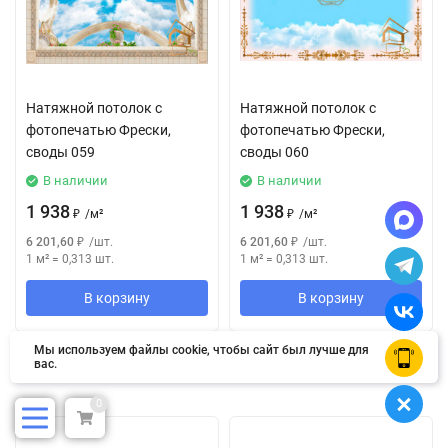
Натяжной потолок с
Натяжной потолок с
фотопечатью Фрески,
фотопечатью Фрески,
своды 059
своды 060
В наличии
В наличии
1 938
1 938
₽
/
м²
₽
/
м²
6 201,60
₽
/
шт.
6 201,60
₽
/
шт.
1 м²
=
0,313
шт.
1 м²
=
0,313
шт.
В корзину
В корзину
Мы используем файлы cookie, чтобы сайт был лучше для
OK
вас.
Страница 3 из 4
0