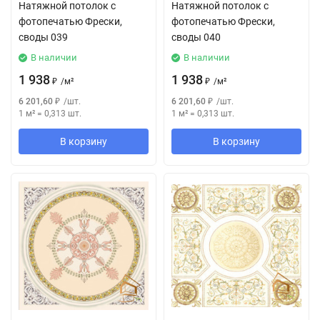
Натяжной потолок с
Натяжной потолок с
фотопечатью Фрески,
фотопечатью Фрески,
своды 039
своды 040
В наличии
В наличии
1 938
1 938
₽
/
м²
₽
/
м²
6 201,60
₽
/
шт.
6 201,60
₽
/
шт.
1 м²
=
0,313
шт.
1 м²
=
0,313
шт.
В корзину
В корзину