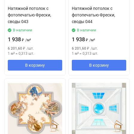
Натяжной потолок с
Натяжной потолок с
фотопечатью Фрески,
фотопечатью Фрески,
своды 043
своды 044
В наличии
В наличии
1 938
1 938
₽
/
м²
₽
/
м²
6 201,60
₽
/
шт.
6 201,60
₽
/
шт.
1 м²
=
0,313
шт.
1 м²
=
0,313
шт.
В корзину
В корзину