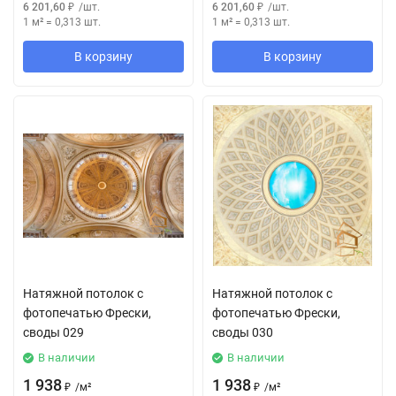
6 201,60
₽
/
шт.
6 201,60
₽
/
шт.
1 м²
=
0,313
шт.
1 м²
=
0,313
шт.
В корзину
В корзину
Натяжной потолок с
Натяжной потолок с
фотопечатью Фрески,
фотопечатью Фрески,
своды 029
своды 030
В наличии
В наличии
1 938
1 938
₽
/
м²
₽
/
м²