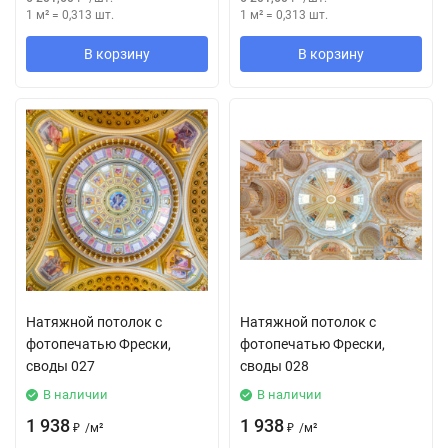
1 м²
=
0,313
шт.
1 м²
=
0,313
шт.
В корзину
В корзину
Натяжной потолок с
Натяжной потолок с
фотопечатью Фрески,
фотопечатью Фрески,
своды 027
своды 028
В наличии
В наличии
1 938
1 938
₽
/
м²
₽
/
м²