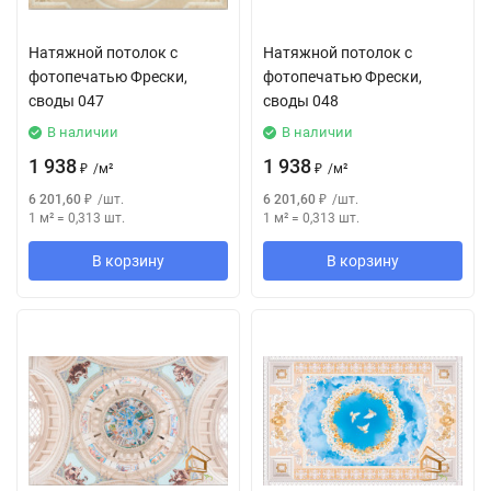
Натяжной потолок с
Натяжной потолок с
фотопечатью Фрески,
фотопечатью Фрески,
своды 047
своды 048
В наличии
В наличии
1 938
1 938
₽
/
м²
₽
/
м²
6 201,60
₽
/
шт.
6 201,60
₽
/
шт.
1 м²
=
0,313
шт.
1 м²
=
0,313
шт.
В корзину
В корзину