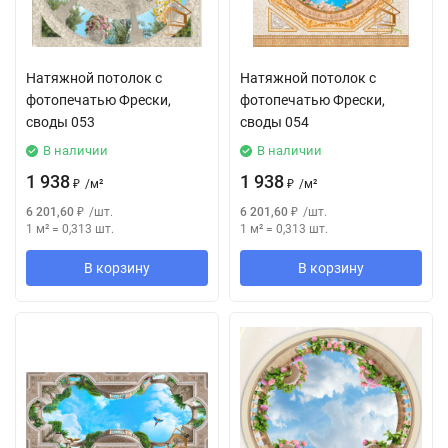
Натяжной потолок с
Натяжной потолок с
фотопечатью Фрески,
фотопечатью Фрески,
своды 053
своды 054
В наличии
В наличии
1 938
1 938
₽
/
м²
₽
/
м²
6 201,60
₽
/
шт.
6 201,60
₽
/
шт.
1 м²
=
0,313
шт.
1 м²
=
0,313
шт.
В корзину
В корзину