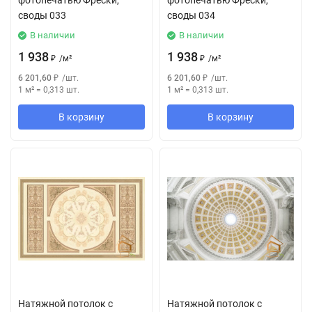
фотопечатью Фрески,
фотопечатью Фрески,
своды 033
своды 034
В наличии
В наличии
1 938
1 938
₽
/
м²
₽
/
м²
6 201,60
₽
/
шт.
6 201,60
₽
/
шт.
1 м²
=
0,313
шт.
1 м²
=
0,313
шт.
В корзину
В корзину
Натяжной потолок с
Натяжной потолок с