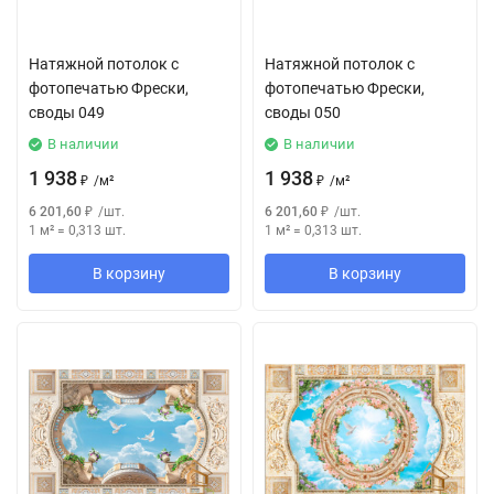
Натяжной потолок с
Натяжной потолок с
фотопечатью Фрески,
фотопечатью Фрески,
своды 049
своды 050
В наличии
В наличии
1 938
1 938
₽
/
м²
₽
/
м²
6 201,60
₽
/
шт.
6 201,60
₽
/
шт.
1 м²
=
0,313
шт.
1 м²
=
0,313
шт.
В корзину
В корзину