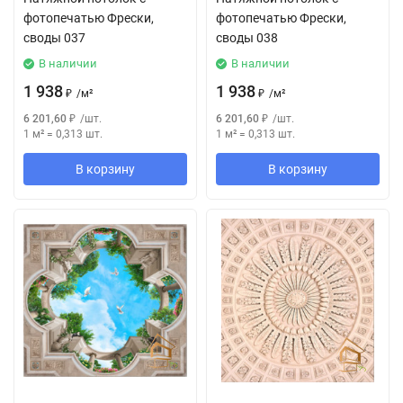
фотопечатью Фрески,
фотопечатью Фрески,
своды 037
своды 038
В наличии
В наличии
1 938
1 938
₽
/
м²
₽
/
м²
6 201,60
₽
/
шт.
6 201,60
₽
/
шт.
1 м²
=
0,313
шт.
1 м²
=
0,313
шт.
В корзину
В корзину