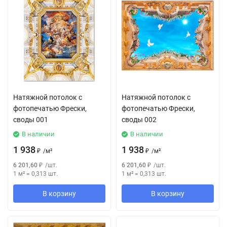
Натяжной потолок с
Натяжной потолок с
фотопечатью Фрески,
фотопечатью Фрески,
своды 001
своды 002
В наличии
В наличии
1 938
1 938
₽
/
м²
₽
/
м²
6 201,60
₽
/
шт.
6 201,60
₽
/
шт.
1 м²
=
0,313
шт.
1 м²
=
0,313
шт.
В корзину
В корзину