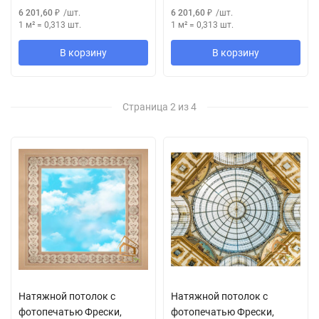
6 201,60
₽
/
шт.
6 201,60
₽
/
шт.
1 м²
=
0,313
шт.
1 м²
=
0,313
шт.
В корзину
В корзину
Страница 2 из 4
Натяжной потолок с
Натяжной потолок с
фотопечатью Фрески,
фотопечатью Фрески,