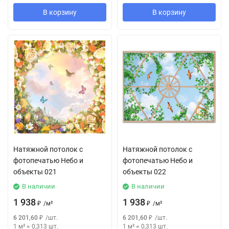
В корзину
В корзину
Натяжной потолок с
Натяжной потолок с
фотопечатью Небо и
фотопечатью Небо и
объекты 021
объекты 022
В наличии
В наличии
1 938
1 938
₽
/
м²
₽
/
м²
6 201,60
₽
/
шт.
6 201,60
₽
/
шт.
1 м²
=
0,313
шт.
1 м²
=
0,313
шт.