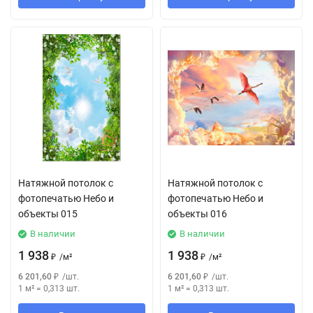
Натяжной потолок с
Натяжной потолок с
фотопечатью Небо и
фотопечатью Небо и
объекты 015
объекты 016
В наличии
В наличии
1 938
1 938
₽
/
м²
₽
/
м²
6 201,60
₽
/
шт.
6 201,60
₽
/
шт.
1 м²
=
0,313
шт.
1 м²
=
0,313
шт.