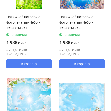
Натяжной потолок с
Натяжной потолок с
фотопечатью Небо и
фотопечатью Небо и
объекты 051
объекты 052
В наличии
В наличии
1 938
1 938
₽
/
м²
₽
/
м²
6 201,60
₽
/
шт.
6 201,60
₽
/
шт.
1 м²
=
0,313
шт.
1 м²
=
0,313
шт.
В корзину
В корзину