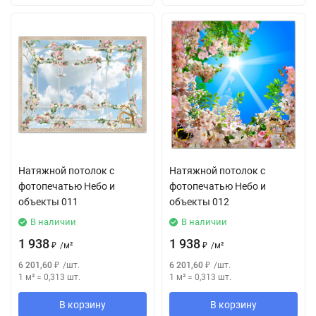
Натяжной потолок с
Натяжной потолок с
фотопечатью Небо и
фотопечатью Небо и
объекты 011
объекты 012
В наличии
В наличии
1 938
1 938
₽
/
м²
₽
/
м²
6 201,60
₽
/
шт.
6 201,60
₽
/
шт.
1 м²
=
0,313
шт.
1 м²
=
0,313
шт.
В корзину
В корзину