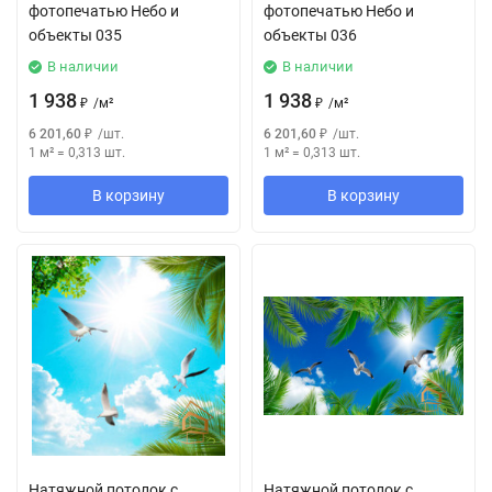
фотопечатью Небо и
фотопечатью Небо и
объекты 035
объекты 036
В наличии
В наличии
1 938
1 938
₽
/
м²
₽
/
м²
6 201,60
₽
/
шт.
6 201,60
₽
/
шт.
1 м²
=
0,313
шт.
1 м²
=
0,313
шт.
В корзину
В корзину
Натяжной потолок с
Натяжной потолок с