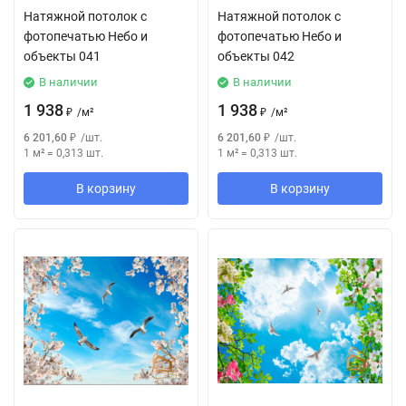
Натяжной потолок с
Натяжной потолок с
фотопечатью Небо и
фотопечатью Небо и
объекты 041
объекты 042
В наличии
В наличии
1 938
1 938
₽
/
м²
₽
/
м²
6 201,60
₽
/
шт.
6 201,60
₽
/
шт.
1 м²
=
0,313
шт.
1 м²
=
0,313
шт.
В корзину
В корзину