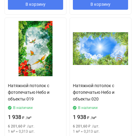
В корзину
В корзину
Натяжной потолок с
Натяжной потолок с
фотопечатью Небо и
фотопечатью Небо и
объекты 019
объекты 020
В наличии
В наличии
1 938
1 938
₽
/
м²
₽
/
м²
6 201,60
₽
/
шт.
6 201,60
₽
/
шт.
1 м²
=
0,313
шт.
1 м²
=
0,313
шт.