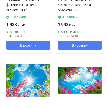
фотопечатью Небо и
фотопечатью Небо и
объекты 037
объекты 038
В наличии
В наличии
1 938
1 938
₽
/
м²
₽
/
м²
6 201,60
₽
/
шт.
6 201,60
₽
/
шт.
1 м²
=
0,313
шт.
1 м²
=
0,313
шт.
В корзину
В корзину