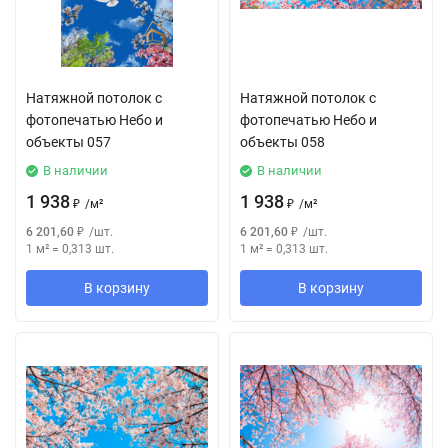
Натяжной потолок с
Натяжной потолок с
фотопечатью Небо и
фотопечатью Небо и
объекты 057
объекты 058
В наличии
В наличии
1 938
1 938
₽
/
м²
₽
/
м²
6 201,60
₽
/
шт.
6 201,60
₽
/
шт.
1 м²
=
0,313
шт.
1 м²
=
0,313
шт.
В корзину
В корзину