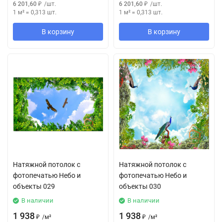
6 201,60
₽
/
шт.
6 201,60
₽
/
шт.
1 м²
=
0,313
шт.
1 м²
=
0,313
шт.
В корзину
В корзину
Натяжной потолок с
Натяжной потолок с
фотопечатью Небо и
фотопечатью Небо и
объекты 029
объекты 030
В наличии
В наличии
1 938
1 938
₽
/
м²
₽
/
м²