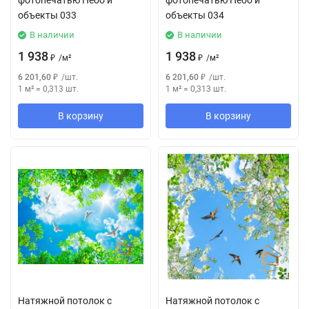
фотопечатью Небо и
фотопечатью Небо и
объекты 033
объекты 034
В наличии
В наличии
1 938
1 938
₽
/
м²
₽
/
м²
6 201,60
₽
/
шт.
6 201,60
₽
/
шт.
1 м²
=
0,313
шт.
1 м²
=
0,313
шт.
В корзину
В корзину
Натяжной потолок с
Натяжной потолок с