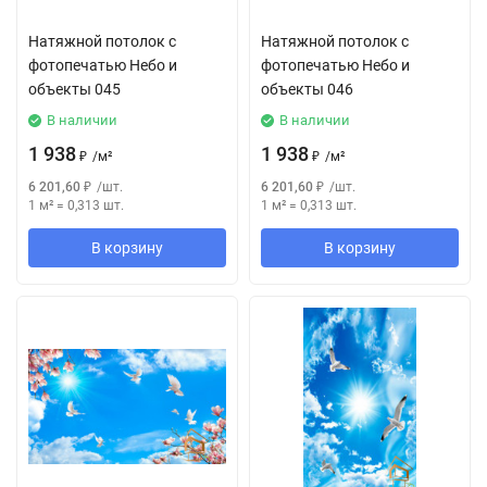
Натяжной потолок с
Натяжной потолок с
фотопечатью Небо и
фотопечатью Небо и
объекты 045
объекты 046
В наличии
В наличии
1 938
1 938
₽
/
м²
₽
/
м²
6 201,60
₽
/
шт.
6 201,60
₽
/
шт.
1 м²
=
0,313
шт.
1 м²
=
0,313
шт.
В корзину
В корзину