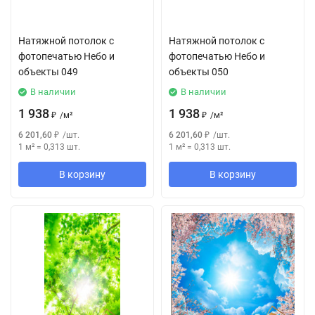
Натяжной потолок с
Натяжной потолок с
фотопечатью Небо и
фотопечатью Небо и
объекты 049
объекты 050
В наличии
В наличии
1 938
1 938
₽
/
м²
₽
/
м²
6 201,60
₽
/
шт.
6 201,60
₽
/
шт.
1 м²
=
0,313
шт.
1 м²
=
0,313
шт.
В корзину
В корзину