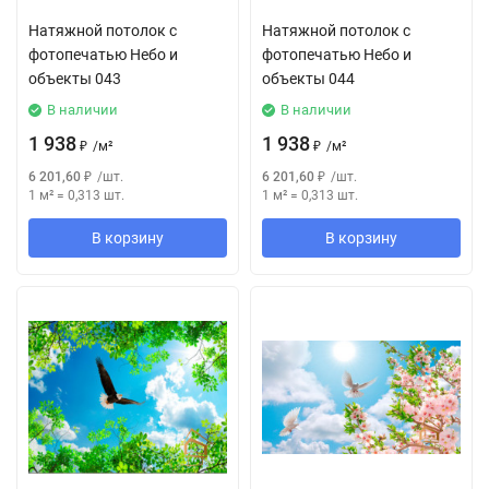
Натяжной потолок с
Натяжной потолок с
фотопечатью Небо и
фотопечатью Небо и
объекты 043
объекты 044
В наличии
В наличии
1 938
1 938
₽
/
м²
₽
/
м²
6 201,60
₽
/
шт.
6 201,60
₽
/
шт.
1 м²
=
0,313
шт.
1 м²
=
0,313
шт.
В корзину
В корзину