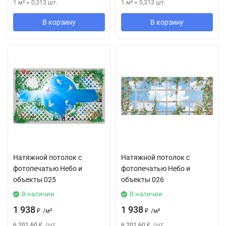
1 м²
=
0,313
шт.
1 м²
=
0,313
шт.
В корзину
В корзину
Натяжной потолок с
Натяжной потолок с
фотопечатью Небо и
фотопечатью Небо и
объекты 025
объекты 026
В наличии
В наличии
1 938
1 938
₽
/
м²
₽
/
м²
6 201,60
₽
/
шт.
6 201,60
₽
/
шт.