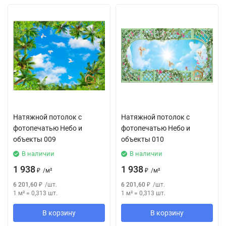
Натяжной потолок с
Натяжной потолок с
фотопечатью Небо и
фотопечатью Небо и
объекты 009
объекты 010
В наличии
В наличии
1 938
1 938
₽
/
м²
₽
/
м²
6 201,60
₽
/
шт.
6 201,60
₽
/
шт.
1 м²
=
0,313
шт.
1 м²
=
0,313
шт.
В корзину
В корзину