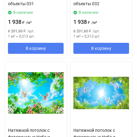
объекты 031
объекты 032
В наличии
В наличии
1 938
1 938
₽
/
м²
₽
/
м²
6 201,60
₽
/
шт.
6 201,60
₽
/
шт.
1 м²
=
0,313
шт.
1 м²
=
0,313
шт.
В корзину
В корзину
Натяжной потолок с
Натяжной потолок с