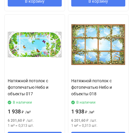
В корзину
В корзину
Натяжной потолок с
Натяжной потолок с
фотопечатью Небо и
фотопечатью Небо и
объекты 017
объекты 018
В наличии
В наличии
1 938
1 938
₽
/
м²
₽
/
м²
6 201,60
₽
/
шт.
6 201,60
₽
/
шт.
1 м²
=
0,313
шт.
1 м²
=
0,313
шт.