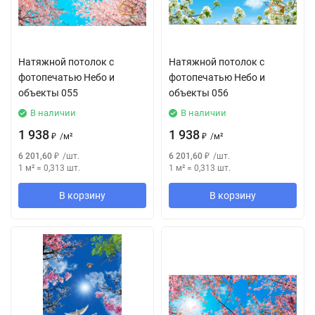
Натяжной потолок с
Натяжной потолок с
фотопечатью Небо и
фотопечатью Небо и
объекты 055
объекты 056
В наличии
В наличии
1 938
1 938
₽
/
м²
₽
/
м²
6 201,60
₽
/
шт.
6 201,60
₽
/
шт.
1 м²
=
0,313
шт.
1 м²
=
0,313
шт.
В корзину
В корзину