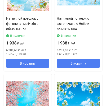
Натяжной потолок с
Натяжной потолок с
фотопечатью Небо и
фотопечатью Небо и
объекты 053
объекты 054
В наличии
В наличии
1 938
1 938
₽
/
м²
₽
/
м²
6 201,60
₽
/
шт.
6 201,60
₽
/
шт.
1 м²
=
0,313
шт.
1 м²
=
0,313
шт.
В корзину
В корзину