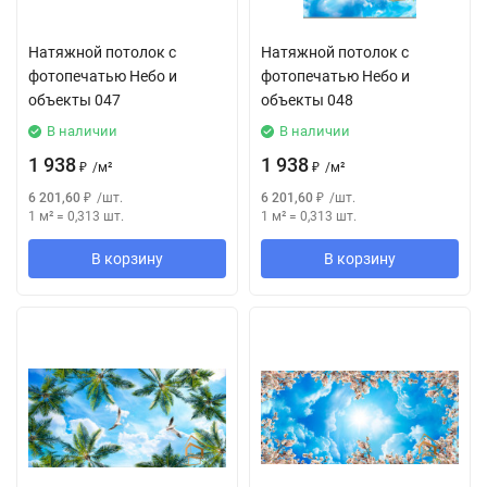
Натяжной потолок с
Натяжной потолок с
фотопечатью Небо и
фотопечатью Небо и
объекты 047
объекты 048
В наличии
В наличии
1 938
1 938
₽
/
м²
₽
/
м²
6 201,60
₽
/
шт.
6 201,60
₽
/
шт.
1 м²
=
0,313
шт.
1 м²
=
0,313
шт.
В корзину
В корзину