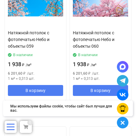
Натяжной потолок с
Натяжной потолок с
фотопечатью Небо и
фотопечатью Небо и
объекты 059
объекты 060
В наличии
В наличии
1 938
1 938
₽
/
м²
₽
/
м²
6 201,60
₽
/
шт.
6 201,60
₽
/
шт.
1 м²
=
0,313
шт.
1 м²
=
0,313
шт.
В корзину
В корзину
Мы используем файлы cookie, чтобы сайт был лучше для
OK
вас.
Страница 3 из 5
0