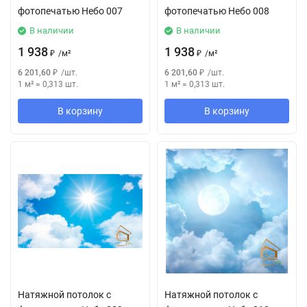
фотопечатью Небо 007
фотопечатью Небо 008
В наличии
В наличии
1 938
1 938
₽
/
м²
₽
/
м²
6 201,60
₽
/
шт.
6 201,60
₽
/
шт.
1 м²
=
0,313
шт.
1 м²
=
0,313
шт.
В корзину
В корзину
Натяжной потолок с
Натяжной потолок с