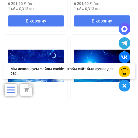
6 201,60
₽
/
шт.
6 201,60
₽
/
шт.
1 м²
=
0,313
шт.
1 м²
=
0,313
шт.
В корзину
В корзину
Мы используем файлы cookie, чтобы сайт был лучше для
OK
вас.
0
Натяжной потолок с
Натяжной потолок с
фотопечатью Небо 037
фотопечатью Небо 038
В наличии
В наличии
1 938
1 938
₽
/
м²
₽
/
м²