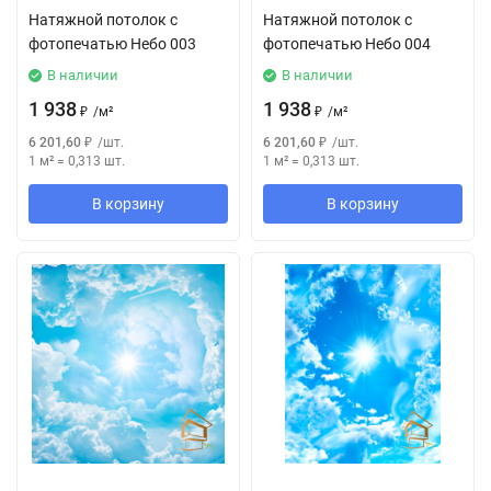
Натяжной потолок с
Натяжной потолок с
фотопечатью Небо 003
фотопечатью Небо 004
В наличии
В наличии
1 938
1 938
₽
/
м²
₽
/
м²
6 201,60
₽
/
шт.
6 201,60
₽
/
шт.
1 м²
=
0,313
шт.
1 м²
=
0,313
шт.
В корзину
В корзину