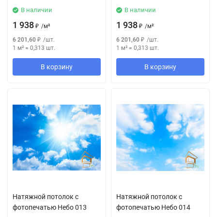
В наличии
В наличии
1 938
1 938
₽
/
м²
₽
/
м²
6 201,60
₽
/
шт.
6 201,60
₽
/
шт.
1 м²
=
0,313
шт.
1 м²
=
0,313
шт.
В корзину
В корзину
Натяжной потолок с
Натяжной потолок с
фотопечатью Небо 013
фотопечатью Небо 014