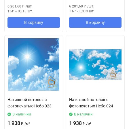
6 201,60
₽
/
шт.
6 201,60
₽
/
шт.
1 м²
=
0,313
шт.
1 м²
=
0,313
шт.
В корзину
В корзину
Натяжной потолок с
Натяжной потолок с
фотопечатью Небо 023
фотопечатью Небо 024
В наличии
В наличии
1 938
1 938
₽
/
м²
₽
/
м²