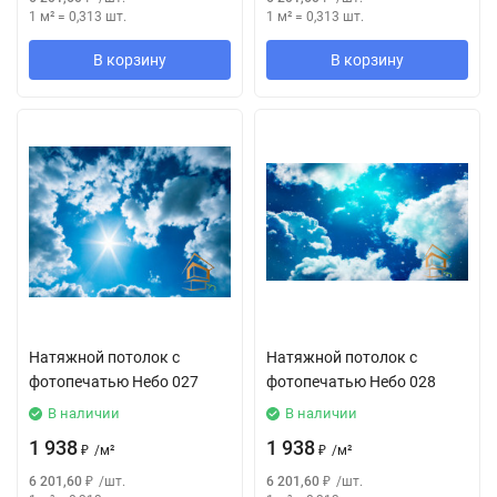
1 м²
=
0,313
шт.
1 м²
=
0,313
шт.
В корзину
В корзину
Натяжной потолок с
Натяжной потолок с
фотопечатью Небо 027
фотопечатью Небо 028
В наличии
В наличии
1 938
1 938
₽
/
м²
₽
/
м²
6 201,60
₽
/
шт.
6 201,60
₽
/
шт.