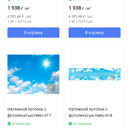
1 938
1 938
₽
/
м²
₽
/
м²
6 201,60
₽
/
шт.
6 201,60
₽
/
шт.
1 м²
=
0,313
шт.
1 м²
=
0,313
шт.
В корзину
В корзину
Натяжной потолок с
Натяжной потолок с
фотопечатью Небо 017
фотопечатью Небо 018
В наличии
В наличии