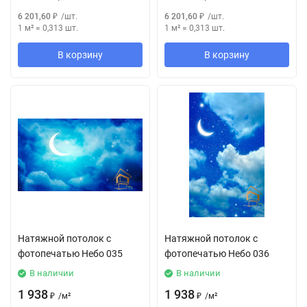
6 201,60
₽
/
шт.
6 201,60
₽
/
шт.
1 м²
=
0,313
шт.
1 м²
=
0,313
шт.
В корзину
В корзину
Натяжной потолок с
Натяжной потолок с
фотопечатью Небо 035
фотопечатью Небо 036
В наличии
В наличии
1 938
1 938
₽
/
м²
₽
/
м²