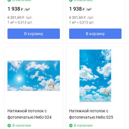
1 938
1 938
₽
/
м²
₽
/
м²
6 201,60
₽
/
шт.
6 201,60
₽
/
шт.
1 м²
=
0,313
шт.
1 м²
=
0,313
шт.
В корзину
В корзину
Натяжной потолок с
Натяжной потолок с
фотопечатью Небо 024
фотопечатью Небо 025
В наличии
В наличии