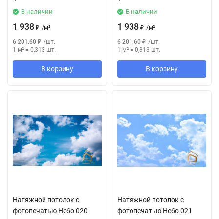
В наличии
В наличии
1 938
1 938
₽
/
м²
₽
/
м²
6 201,60
₽
/
шт.
6 201,60
₽
/
шт.
1 м²
=
0,313
шт.
1 м²
=
0,313
шт.
В корзину
В корзину
Натяжной потолок с
Натяжной потолок с
фотопечатью Небо 020
фотопечатью Небо 021