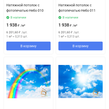
Натяжной потолок с
Натяжной потолок с
фотопечатью Небо 010
фотопечатью Небо 011
В наличии
В наличии
1 938
1 938
₽
/
м²
₽
/
м²
6 201,60
₽
/
шт.
6 201,60
₽
/
шт.
1 м²
=
0,313
шт.
1 м²
=
0,313
шт.
В корзину
В корзину