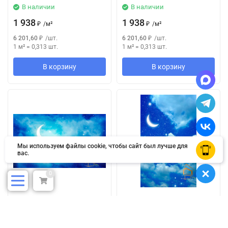
В наличии
В наличии
1 938
1 938
₽
/
м²
₽
/
м²
6 201,60
₽
/
шт.
6 201,60
₽
/
шт.
1 м²
=
0,313
шт.
1 м²
=
0,313
шт.
В корзину
В корзину
Мы используем файлы cookie, чтобы сайт был лучше для
OK
вас.
0
Натяжной потолок с
Натяжной потолок с
фотопечатью Небо 035
фотопечатью Небо 036