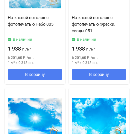
Натяжной потолок с
Натяжной потолок с
фотопечатью Небо 005
фотопечатью Фрески,
своды 051
В наличии
В наличии
1 938
1 938
₽
/
м²
₽
/
м²
6 201,60
₽
/
шт.
6 201,60
₽
/
шт.
1 м²
=
0,313
шт.
1 м²
=
0,313
шт.
В корзину
В корзину