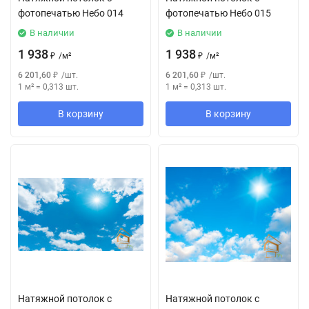
фотопечатью Небо 014
фотопечатью Небо 015
В наличии
В наличии
1 938
1 938
₽
/
м²
₽
/
м²
6 201,60
₽
/
шт.
6 201,60
₽
/
шт.
1 м²
=
0,313
шт.
1 м²
=
0,313
шт.
В корзину
В корзину
Натяжной потолок с
Натяжной потолок с