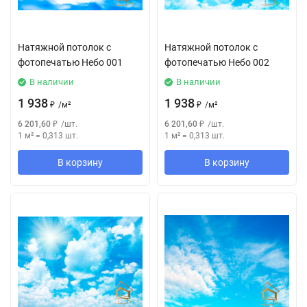
Натяжной потолок с
Натяжной потолок с
фотопечатью Небо 001
фотопечатью Небо 002
В наличии
В наличии
1 938
1 938
₽
/
м²
₽
/
м²
6 201,60
₽
/
шт.
6 201,60
₽
/
шт.
1 м²
=
0,313
шт.
1 м²
=
0,313
шт.
В корзину
В корзину