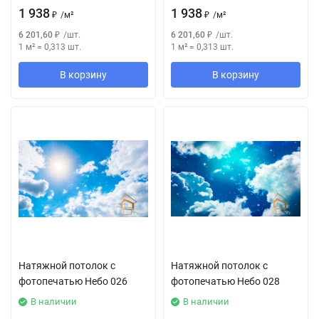
1 938
1 938
₽
/
м²
₽
/
м²
6 201,60
₽
/
шт.
6 201,60
₽
/
шт.
1 м²
=
0,313
шт.
1 м²
=
0,313
шт.
В корзину
В корзину
Натяжной потолок с
Натяжной потолок с
фотопечатью Небо 026
фотопечатью Небо 028
В наличии
В наличии