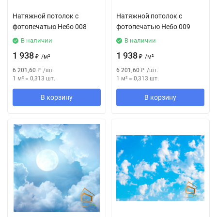
Натяжной потолок с
Натяжной потолок с
фотопечатью Небо 008
фотопечатью Небо 009
В наличии
В наличии
1 938
1 938
₽
/
м²
₽
/
м²
6 201,60
₽
/
шт.
6 201,60
₽
/
шт.
1 м²
=
0,313
шт.
1 м²
=
0,313
шт.
В корзину
В корзину