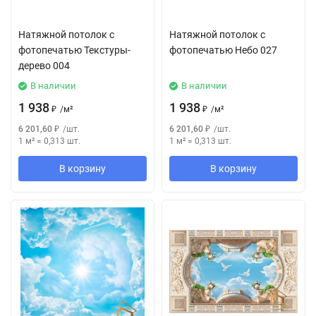
Натяжной потолок с
Натяжной потолок с
фотопечатью Текстуры-
фотопечатью Небо 027
дерево 004
В наличии
В наличии
1 938
1 938
₽
/
м²
₽
/
м²
6 201,60
₽
/
шт.
6 201,60
₽
/
шт.
1 м²
=
0,313
шт.
1 м²
=
0,313
шт.
В корзину
В корзину