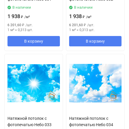
В наличии
В наличии
1 938
1 938
₽
/
м²
₽
/
м²
6 201,60
₽
/
шт.
6 201,60
₽
/
шт.
1 м²
=
0,313
шт.
1 м²
=
0,313
шт.
В корзину
В корзину
Натяжной потолок с
Натяжной потолок с
фотопечатью Небо 033
фотопечатью Небо 034