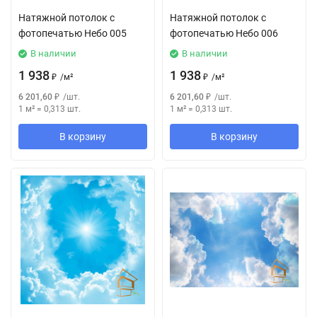
Натяжной потолок с
Натяжной потолок с
фотопечатью Небо 005
фотопечатью Небо 006
В наличии
В наличии
1 938
1 938
₽
/
м²
₽
/
м²
6 201,60
₽
/
шт.
6 201,60
₽
/
шт.
1 м²
=
0,313
шт.
1 м²
=
0,313
шт.
В корзину
В корзину