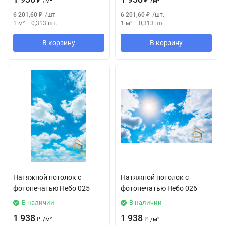
₽
/
м²
₽
/
м²
6 201,60
₽
/
шт.
6 201,60
₽
/
шт.
1 м²
=
0,313
шт.
1 м²
=
0,313
шт.
В корзину
В корзину
Натяжной потолок с
Натяжной потолок с
фотопечатью Небо 025
фотопечатью Небо 026
В наличии
В наличии
1 938
1 938
₽
/
м²
₽
/
м²