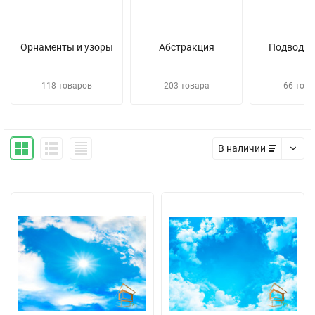
Орнаменты и узоры
Абстракция
Подводны
118 товаров
203 товара
66 това
В наличии