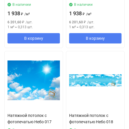
В наличии
В наличии
1 938
1 938
₽
/
м²
₽
/
м²
6 201,60
₽
/
шт.
6 201,60
₽
/
шт.
1 м²
=
0,313
шт.
1 м²
=
0,313
шт.
В корзину
В корзину
Натяжной потолок с
Натяжной потолок с
фотопечатью Небо 017
фотопечатью Небо 018