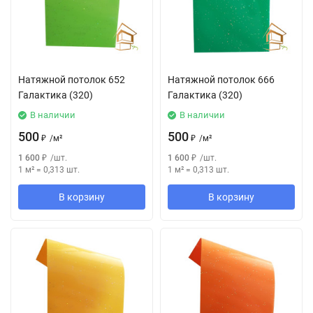
Натяжной потолок 652
Натяжной потолок 666
Галактика (320)
Галактика (320)
В наличии
В наличии
500
500
₽
/
м²
₽
/
м²
1 600
₽
/
шт.
1 600
₽
/
шт.
1 м²
=
0,313
шт.
1 м²
=
0,313
шт.
В корзину
В корзину