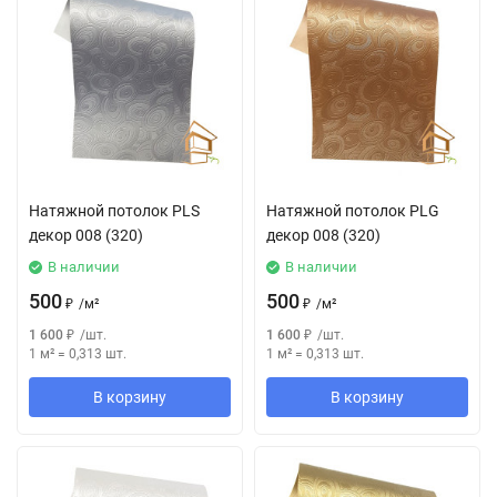
Натяжной потолок РLS
Натяжной потолок РLG
декор 008 (320)
декор 008 (320)
В наличии
В наличии
500
500
₽
/
м²
₽
/
м²
1 600
₽
/
шт.
1 600
₽
/
шт.
1 м²
=
0,313
шт.
1 м²
=
0,313
шт.
В корзину
В корзину