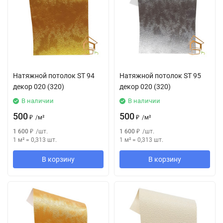
Натяжной потолок SТ 94
Натяжной потолок SТ 95
декор 020 (320)
декор 020 (320)
В наличии
В наличии
500
500
₽
/
м²
₽
/
м²
1 600
₽
/
шт.
1 600
₽
/
шт.
1 м²
=
0,313
шт.
1 м²
=
0,313
шт.
В корзину
В корзину