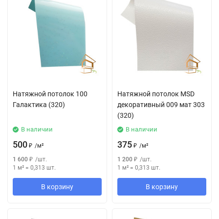
Натяжной потолок 100
Натяжной потолок MSD
Галактика (320)
декоративный 009 мат 303
(320)
В наличии
В наличии
500
375
₽
/
м²
₽
/
м²
1 600
₽
/
шт.
1 200
₽
/
шт.
1 м²
=
0,313
шт.
1 м²
=
0,313
шт.
В корзину
В корзину