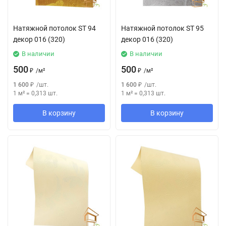
Натяжной потолок SТ 94
Натяжной потолок SТ 95
декор 016 (320)
декор 016 (320)
В наличии
В наличии
500
500
₽
/
м²
₽
/
м²
1 600
₽
/
шт.
1 600
₽
/
шт.
1 м²
=
0,313
шт.
1 м²
=
0,313
шт.
В корзину
В корзину