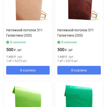
Натяжной потолок 511
Натяжной потолок 571
Галактика (320)
Галактика (320)
В наличии
В наличии
500
500
₽
/
м²
₽
/
м²
1 600
₽
/
шт.
1 600
₽
/
шт.
1 м²
=
0,313
шт.
1 м²
=
0,313
шт.
В корзину
В корзину