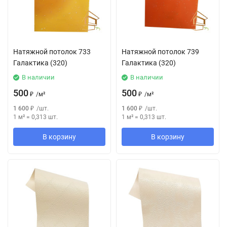
Натяжной потолок 733
Натяжной потолок 739
Галактика (320)
Галактика (320)
В наличии
В наличии
500
500
₽
/
м²
₽
/
м²
1 600
₽
/
шт.
1 600
₽
/
шт.
1 м²
=
0,313
шт.
1 м²
=
0,313
шт.
В корзину
В корзину