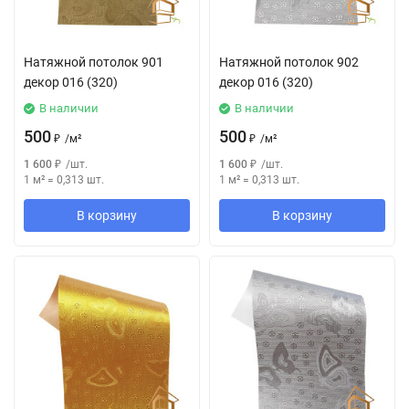
Натяжной потолок 901
Натяжной потолок 902
декор 016 (320)
декор 016 (320)
В наличии
В наличии
500
500
₽
/
м²
₽
/
м²
1 600
₽
/
шт.
1 600
₽
/
шт.
1 м²
=
0,313
шт.
1 м²
=
0,313
шт.
В корзину
В корзину