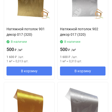
Натяжной потолок 901
Натяжной потолок 902
декор 017 (320)
декор 017 (320)
В наличии
В наличии
500
500
₽
/
м²
₽
/
м²
1 600
₽
/
шт.
1 600
₽
/
шт.
1 м²
=
0,313
шт.
1 м²
=
0,313
шт.
В корзину
В корзину