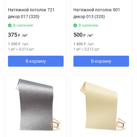
Натяжной потолок 721
Натяжной потолок 901
декор 017 (320)
декор 013 (320)
В наличии
В наличии
375
500
₽
/
м²
₽
/
м²
1 200
₽
/
шт.
1 600
₽
/
шт.
1 м²
=
0,313
шт.
1 м²
=
0,313
шт.
В корзину
В корзину