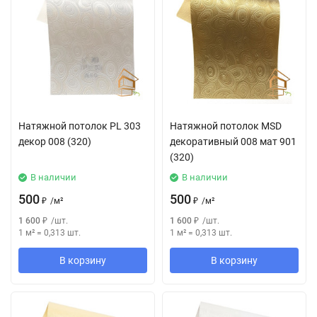
Натяжной потолок РL 303
Натяжной потолок MSD
декор 008 (320)
декоративный 008 мат 901
(320)
В наличии
В наличии
500
500
₽
/
м²
₽
/
м²
1 600
₽
/
шт.
1 600
₽
/
шт.
1 м²
=
0,313
шт.
1 м²
=
0,313
шт.
В корзину
В корзину