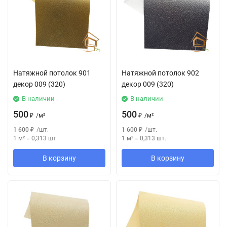
Натяжной потолок 901
Натяжной потолок 902
декор 009 (320)
декор 009 (320)
В наличии
В наличии
500
500
₽
/
м²
₽
/
м²
1 600
₽
/
шт.
1 600
₽
/
шт.
1 м²
=
0,313
шт.
1 м²
=
0,313
шт.
В корзину
В корзину