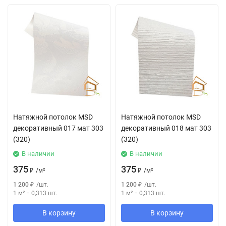
Натяжной потолок MSD
Натяжной потолок MSD
декоративный 017 мат 303
декоративный 018 мат 303
(320)
(320)
В наличии
В наличии
375
375
₽
/
м²
₽
/
м²
1 200
₽
/
шт.
1 200
₽
/
шт.
1 м²
=
0,313
шт.
1 м²
=
0,313
шт.
В корзину
В корзину