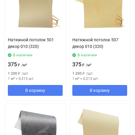
Натяжной потолок 501
Натяжной потолок 507
декор 010 (320)
декор 010 (320)
В наличии
В наличии
375
375
₽
/
м²
₽
/
м²
1 200
₽
/
шт.
1 200
₽
/
шт.
1 м²
=
0,313
шт.
1 м²
=
0,313
шт.
В корзину
В корзину