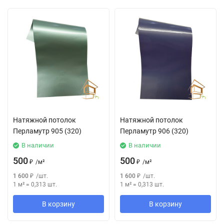
Натяжной потолок
Натяжной потолок
Перламутр 905 (320)
Перламутр 906 (320)
В наличии
В наличии
500
500
₽
/
м²
₽
/
м²
1 600
₽
/
шт.
1 600
₽
/
шт.
1 м²
=
0,313
шт.
1 м²
=
0,313
шт.
В корзину
В корзину