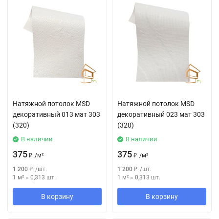
Натяжной потолок MSD
Натяжной потолок MSD
декоративный 013 мат 303
декоративный 023 мат 303
(320)
(320)
В наличии
В наличии
375
375
₽
/
м²
₽
/
м²
1 200
₽
/
шт.
1 200
₽
/
шт.
1 м²
=
0,313
шт.
1 м²
=
0,313
шт.
В корзину
В корзину