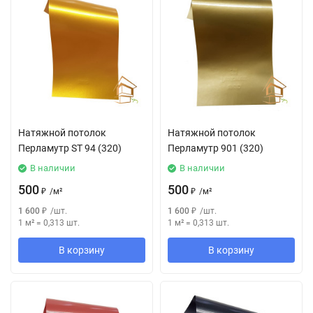
Натяжной потолок
Натяжной потолок
Перламутр SТ 94 (320)
Перламутр 901 (320)
В наличии
В наличии
500
500
₽
/
м²
₽
/
м²
1 600
₽
/
шт.
1 600
₽
/
шт.
1 м²
=
0,313
шт.
1 м²
=
0,313
шт.
В корзину
В корзину