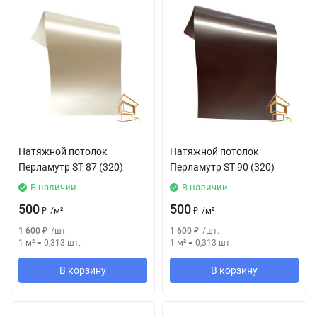
Натяжной потолок
Натяжной потолок
Перламутр SТ 87 (320)
Перламутр SТ 90 (320)
В наличии
В наличии
500
500
₽
/
м²
₽
/
м²
1 600
₽
/
шт.
1 600
₽
/
шт.
1 м²
=
0,313
шт.
1 м²
=
0,313
шт.
В корзину
В корзину