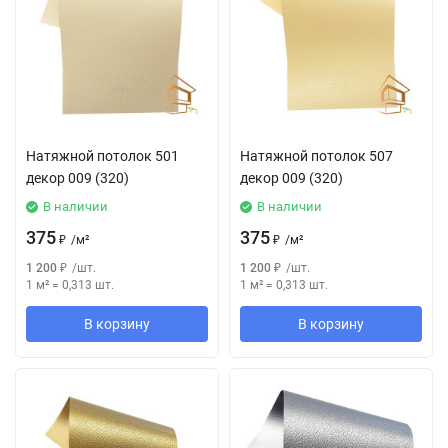
Натяжной потолок 501
Натяжной потолок 507
декор 009 (320)
декор 009 (320)
В наличии
В наличии
375
375
₽
/
м²
₽
/
м²
1 200
₽
/
шт.
1 200
₽
/
шт.
1 м²
=
0,313
шт.
1 м²
=
0,313
шт.
В корзину
В корзину