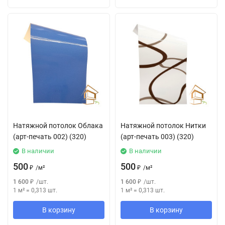
Натяжной потолок Облака
Натяжной потолок Нитки
(арт-печать 002) (320)
(арт-печать 003) (320)
В наличии
В наличии
500
500
₽
/
м²
₽
/
м²
1 600
₽
/
шт.
1 600
₽
/
шт.
1 м²
=
0,313
шт.
1 м²
=
0,313
шт.
В корзину
В корзину