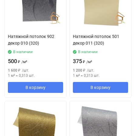
Натяжной потолок 902
Натяжной потолок 501
декор 010 (320)
декор 011 (320)
В наличии
В наличии
500
375
₽
/
м²
₽
/
м²
1 600
₽
/
шт.
1 200
₽
/
шт.
1 м²
=
0,313
шт.
1 м²
=
0,313
шт.
В корзину
В корзину