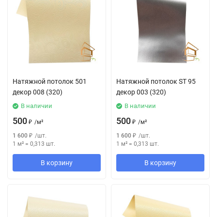
Натяжной потолок 501
Натяжной потолок SТ 95
декор 008 (320)
декор 003 (320)
В наличии
В наличии
500
500
₽
/
м²
₽
/
м²
1 600
₽
/
шт.
1 600
₽
/
шт.
1 м²
=
0,313
шт.
1 м²
=
0,313
шт.
В корзину
В корзину