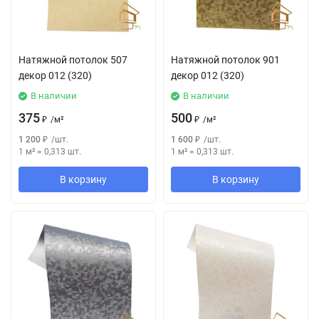
Натяжной потолок 507
Натяжной потолок 901
декор 012 (320)
декор 012 (320)
В наличии
В наличии
375
500
₽
/
м²
₽
/
м²
1 200
₽
/
шт.
1 600
₽
/
шт.
1 м²
=
0,313
шт.
1 м²
=
0,313
шт.
В корзину
В корзину