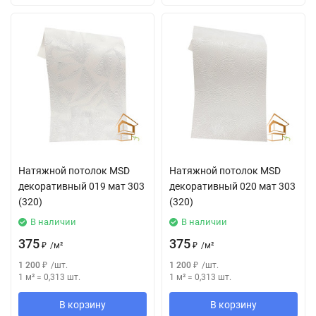
Натяжной потолок MSD
Натяжной потолок MSD
декоративный 019 мат 303
декоративный 020 мат 303
(320)
(320)
В наличии
В наличии
375
375
₽
/
м²
₽
/
м²
1 200
₽
/
шт.
1 200
₽
/
шт.
1 м²
=
0,313
шт.
1 м²
=
0,313
шт.
В корзину
В корзину