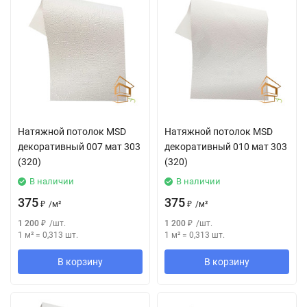
Натяжной потолок MSD
Натяжной потолок MSD
декоративный 007 мат 303
декоративный 010 мат 303
(320)
(320)
В наличии
В наличии
375
375
₽
/
м²
₽
/
м²
1 200
₽
/
шт.
1 200
₽
/
шт.
1 м²
=
0,313
шт.
1 м²
=
0,313
шт.
В корзину
В корзину