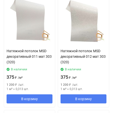
Натяжной потолок MSD
Натяжной потолок MSD
декоративный 011 мат 303
декоративный 012 мат 303
(320)
(320)
В наличии
В наличии
375
375
₽
/
м²
₽
/
м²
1 200
₽
/
шт.
1 200
₽
/
шт.
1 м²
=
0,313
шт.
1 м²
=
0,313
шт.
В корзину
В корзину