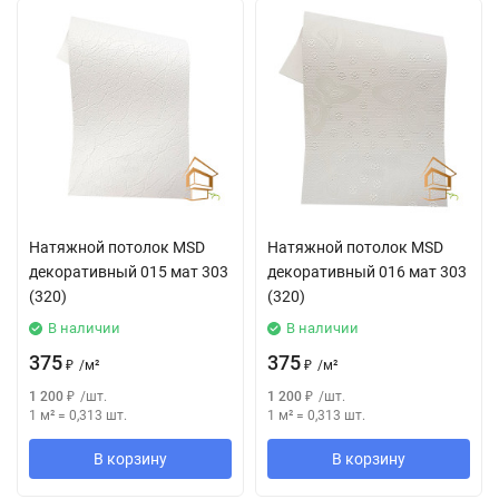
Натяжной потолок MSD
Натяжной потолок MSD
декоративный 015 мат 303
декоративный 016 мат 303
(320)
(320)
В наличии
В наличии
375
375
₽
/
м²
₽
/
м²
1 200
₽
/
шт.
1 200
₽
/
шт.
1 м²
=
0,313
шт.
1 м²
=
0,313
шт.
В корзину
В корзину