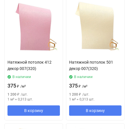
Натяжной потолок 412
Натяжной потолок 501
декор 007(320)
декор 007(320)
В наличии
В наличии
375
375
₽
/
м²
₽
/
м²
1 200
₽
/
шт.
1 200
₽
/
шт.
1 м²
=
0,313
шт.
1 м²
=
0,313
шт.
В корзину
В корзину