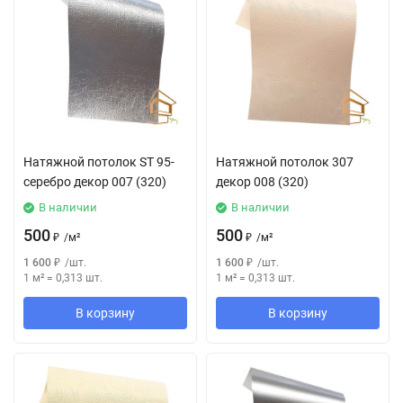
Натяжной потолок SТ 95-
Натяжной потолок 307
серебро декор 007 (320)
декор 008 (320)
В наличии
В наличии
500
500
₽
/
м²
₽
/
м²
1 600
₽
/
шт.
1 600
₽
/
шт.
1 м²
=
0,313
шт.
1 м²
=
0,313
шт.
В корзину
В корзину