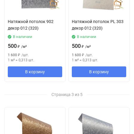
Натяжной потолок 902
Натяжной потолок РL 303
декор 012 (320)
декор 012 (320)
В наличии
В наличии
500
500
₽
/
м²
₽
/
м²
1 600
₽
/
шт.
1 600
₽
/
шт.
1 м²
=
0,313
шт.
1 м²
=
0,313
шт.
В корзину
В корзину
Страница 3 из 5