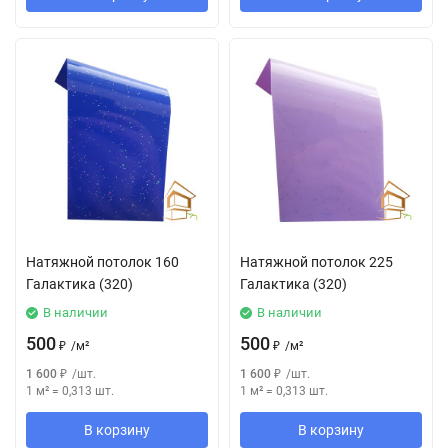
Натяжной потолок 160
Натяжной потолок 225
Галактика (320)
Галактика (320)
В наличии
В наличии
500
500
₽
/
м²
₽
/
м²
1 600
₽
/
шт.
1 600
₽
/
шт.
1 м²
=
0,313
шт.
1 м²
=
0,313
шт.
В корзину
В корзину