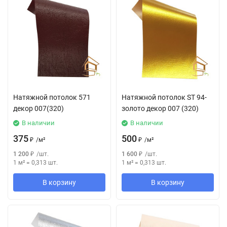
Натяжной потолок 571
Натяжной потолок SТ 94-
декор 007(320)
золото декор 007 (320)
В наличии
В наличии
375
500
₽
/
м²
₽
/
м²
1 200
₽
/
шт.
1 600
₽
/
шт.
1 м²
=
0,313
шт.
1 м²
=
0,313
шт.
В корзину
В корзину