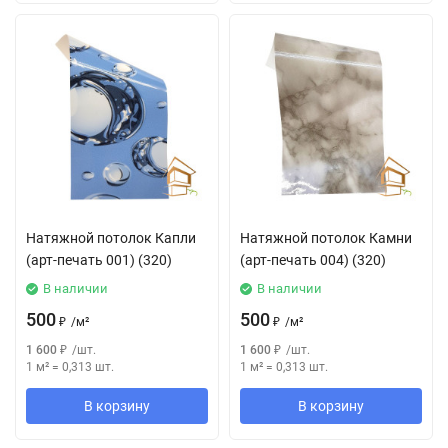
Натяжной потолок Капли
Натяжной потолок Камни
(арт-печать 001) (320)
(арт-печать 004) (320)
В наличии
В наличии
500
500
₽
/
м²
₽
/
м²
1 600
₽
/
шт.
1 600
₽
/
шт.
1 м²
=
0,313
шт.
1 м²
=
0,313
шт.
В корзину
В корзину