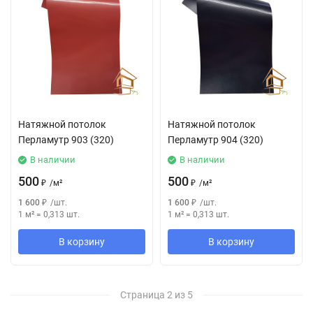
Натяжной потолок
Натяжной потолок
Перламутр 903 (320)
Перламутр 904 (320)
В наличии
В наличии
500
500
₽
/
м²
₽
/
м²
1 600
₽
/
шт.
1 600
₽
/
шт.
1 м²
=
0,313
шт.
1 м²
=
0,313
шт.
В корзину
В корзину
Страница 2 из 5