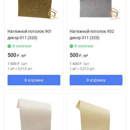
Натяжной потолок 901
Натяжной потолок 902
декор 011 (320)
декор 011 (320)
В наличии
В наличии
500
500
₽
/
м²
₽
/
м²
1 600
₽
/
шт.
1 600
₽
/
шт.
1 м²
=
0,313
шт.
1 м²
=
0,313
шт.
В корзину
В корзину