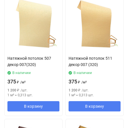
Натяжной потолок 507
Натяжной потолок 511
декор 007(320)
декор 007 (320)
В наличии
В наличии
375
375
₽
/
м²
₽
/
м²
1 200
₽
/
шт.
1 200
₽
/
шт.
1 м²
=
0,313
шт.
1 м²
=
0,313
шт.
В корзину
В корзину