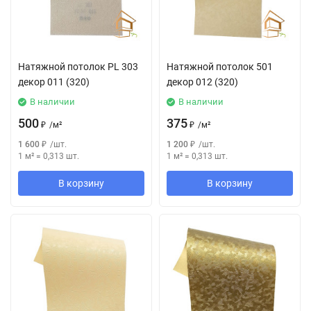
Натяжной потолок РL 303
Натяжной потолок 501
декор 011 (320)
декор 012 (320)
В наличии
В наличии
500
375
₽
/
м²
₽
/
м²
1 600
₽
/
шт.
1 200
₽
/
шт.
1 м²
=
0,313
шт.
1 м²
=
0,313
шт.
В корзину
В корзину