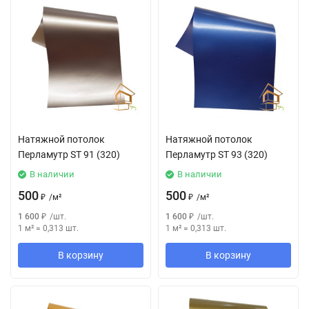
Натяжной потолок
Натяжной потолок
Перламутр SТ 91 (320)
Перламутр SТ 93 (320)
В наличии
В наличии
500
500
₽
/
м²
₽
/
м²
1 600
₽
/
шт.
1 600
₽
/
шт.
1 м²
=
0,313
шт.
1 м²
=
0,313
шт.
В корзину
В корзину