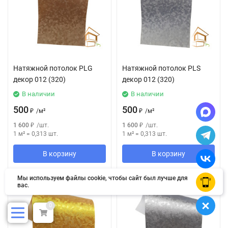
Натяжной потолок РLG
Натяжной потолок РLS
декор 012 (320)
декор 012 (320)
В наличии
В наличии
500
500
₽
/
м²
₽
/
м²
1 600
₽
/
шт.
1 600
₽
/
шт.
1 м²
=
0,313
шт.
1 м²
=
0,313
шт.
В корзину
В корзину
Мы используем файлы cookie, чтобы сайт был лучше для
OK
вас.
0