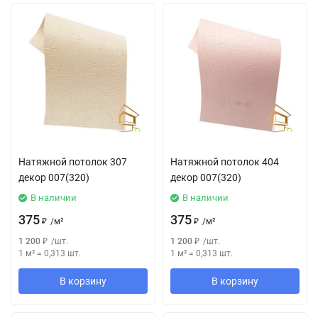
Натяжной потолок 307
Натяжной потолок 404
декор 007(320)
декор 007(320)
В наличии
В наличии
375
375
₽
/
м²
₽
/
м²
1 200
₽
/
шт.
1 200
₽
/
шт.
1 м²
=
0,313
шт.
1 м²
=
0,313
шт.
В корзину
В корзину