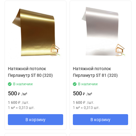
Натяжной потолок
Натяжной потолок
Перламутр SТ 80 (320)
Перламутр SТ 81 (320)
В наличии
В наличии
500
500
₽
/
м²
₽
/
м²
1 600
₽
/
шт.
1 600
₽
/
шт.
1 м²
=
0,313
шт.
1 м²
=
0,313
шт.
В корзину
В корзину