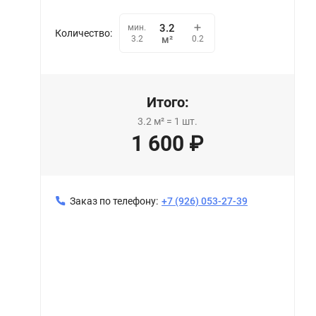
мин.
Количество:
0.2
3.2
м²
Итого:
3.2
м²
=
1
шт.
1 600
₽
Заказ по телефону:
+7 (926) 053-27-39
Натяжной потолок 162 Галактика (320)