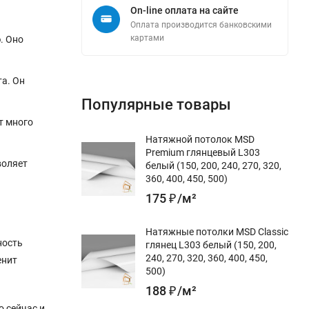
On-line оплата на сайте
Оплата производится банковскими
картами
. Оно
та. Он
Популярные товары
т много
Натяжной потолок MSD
Premium глянцевый L303
воляет
белый (150, 200, 240, 270, 320,
360, 400, 450, 500)
175
₽
/
м²
Натяжные потолки MSD Classic
ность
глянец L303 белый (150, 200,
240, 270, 320, 360, 400, 450,
енит
500)
188
₽
/
м²
о сейчас и