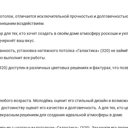
потолок, отличается исключительной прочностью и долговечностью
 внешним воздействиям.
для тех, кто хочет создать в своём доме атмосферу роскоши и ую
черкнёт ваш вкус.
нность, установка натяжного потолка «Галактика» (320) не займё
о выполнит все работы.
20) доступен в различных цветовых решениях и фактурах, что поз
любого возраста. Молодёжь оценит его стильный дизайн и возмож
остоинству оценят его качество и долговечность. А для тех, кто ц
прекрасным решением для создания идеальной атмосферы в доме.
ерьер с натяжным потолком «Галактика» (320). Закажите его прям