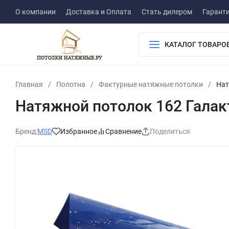
О компании
Доставка и Оплата
Стать дилером
Гарант
КАТАЛОГ ТОВАРО
Главная
/
Полотна
/
Фактурные натяжные потолки
/
Нат
Натяжной потолок 162 Галак
Бренд:
MSD
Избранное
Сравнение
Поделиться