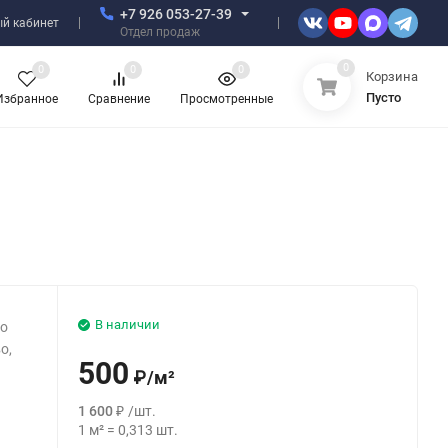
+7 926 053-27-39
й кабинет
Отдел продаж
0
0
0
0
Корзина
Пусто
Избранное
Сравнение
Просмотренные
В наличии
то
о,
500
₽
/
м²
1 600
₽
/
шт.
1
м²
=
0,313
шт.