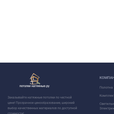
КОМПА
Полотна
Комплек
Заказывайте натяжные потолки по честной
цене! Прозрачное ценообразование, широкий
Светильн
выбор качественных материалов по доступной
Электри
стоимости!