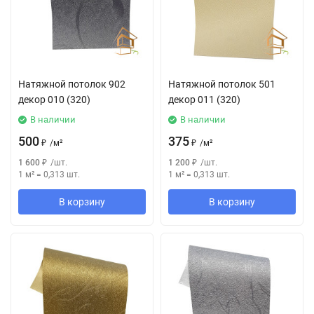
Натяжной потолок 902
Натяжной потолок 501
декор 010 (320)
декор 011 (320)
В наличии
В наличии
500
375
₽
/
м²
₽
/
м²
1 600
₽
/
шт.
1 200
₽
/
шт.
1 м²
=
0,313
шт.
1 м²
=
0,313
шт.
В корзину
В корзину