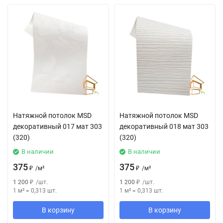
Натяжной потолок MSD
Натяжной потолок MSD
декоративный 017 мат 303
декоративный 018 мат 303
(320)
(320)
В наличии
В наличии
375
375
₽
/
м²
₽
/
м²
1 200
₽
/
шт.
1 200
₽
/
шт.
1 м²
=
0,313
шт.
1 м²
=
0,313
шт.
В корзину
В корзину