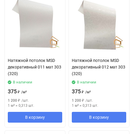
Натяжной потолок MSD
Натяжной потолок MSD
декоративный 011 мат 303
декоративный 012 мат 303
(320)
(320)
В наличии
В наличии
375
375
₽
/
м²
₽
/
м²
1 200
₽
/
шт.
1 200
₽
/
шт.
1 м²
=
0,313
шт.
1 м²
=
0,313
шт.
В корзину
В корзину