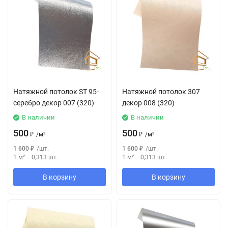
Натяжной потолок SТ 95-
Натяжной потолок 307
серебро декор 007 (320)
декор 008 (320)
В наличии
В наличии
500
500
₽
/
м²
₽
/
м²
1 600
₽
/
шт.
1 600
₽
/
шт.
1 м²
=
0,313
шт.
1 м²
=
0,313
шт.
В корзину
В корзину