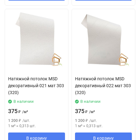
Натяжной потолок MSD
Натяжной потолок MSD
декоративный 021 мат 303
декоративный 022 мат 303
(320)
(320)
В наличии
В наличии
375
375
₽
/
м²
₽
/
м²
1 200
₽
/
шт.
1 200
₽
/
шт.
1 м²
=
0,313
шт.
1 м²
=
0,313
шт.
В корзину
В корзину