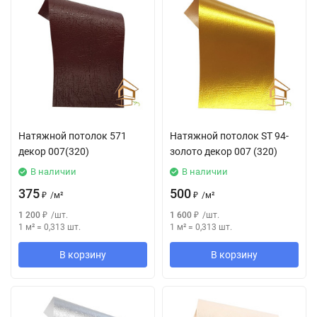
Натяжной потолок 571
Натяжной потолок SТ 94-
декор 007(320)
золото декор 007 (320)
В наличии
В наличии
375
500
₽
/
м²
₽
/
м²
1 200
₽
/
шт.
1 600
₽
/
шт.
1 м²
=
0,313
шт.
1 м²
=
0,313
шт.
В корзину
В корзину