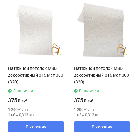
Натяжной потолок MSD
Натяжной потолок MSD
декоративный 015 мат 303
декоративный 016 мат 303
(320)
(320)
В наличии
В наличии
375
375
₽
/
м²
₽
/
м²
1 200
₽
/
шт.
1 200
₽
/
шт.
1 м²
=
0,313
шт.
1 м²
=
0,313
шт.
В корзину
В корзину