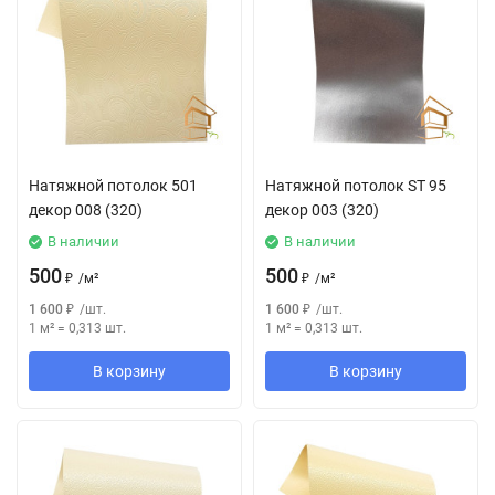
Натяжной потолок 501
Натяжной потолок SТ 95
декор 008 (320)
декор 003 (320)
В наличии
В наличии
500
500
₽
/
м²
₽
/
м²
1 600
₽
/
шт.
1 600
₽
/
шт.
1 м²
=
0,313
шт.
1 м²
=
0,313
шт.
В корзину
В корзину