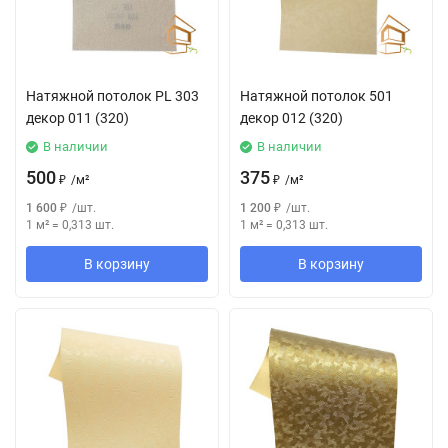
Натяжной потолок РL 303
Натяжной потолок 501
декор 011 (320)
декор 012 (320)
В наличии
В наличии
500
375
₽
/
м²
₽
/
м²
1 600
₽
/
шт.
1 200
₽
/
шт.
1 м²
=
0,313
шт.
1 м²
=
0,313
шт.
В корзину
В корзину