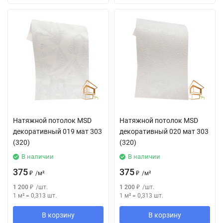
Натяжной потолок MSD
Натяжной потолок MSD
декоративный 019 мат 303
декоративный 020 мат 303
(320)
(320)
В наличии
В наличии
375
375
₽
/
м²
₽
/
м²
1 200
₽
/
шт.
1 200
₽
/
шт.
1 м²
=
0,313
шт.
1 м²
=
0,313
шт.
В корзину
В корзину