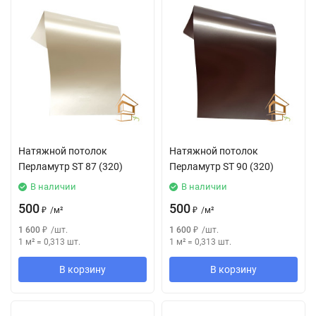
Натяжной потолок
Натяжной потолок
Перламутр SТ 87 (320)
Перламутр SТ 90 (320)
В наличии
В наличии
500
500
₽
/
м²
₽
/
м²
1 600
₽
/
шт.
1 600
₽
/
шт.
1 м²
=
0,313
шт.
1 м²
=
0,313
шт.
В корзину
В корзину