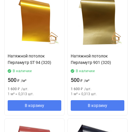
Натяжной потолок
Натяжной потолок
Перламутр SТ 94 (320)
Перламутр 901 (320)
В наличии
В наличии
500
500
₽
/
м²
₽
/
м²
1 600
₽
/
шт.
1 600
₽
/
шт.
1 м²
=
0,313
шт.
1 м²
=
0,313
шт.
В корзину
В корзину