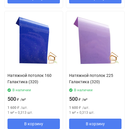
Натяжной потолок 160
Натяжной потолок 225
Галактика (320)
Галактика (320)
В наличии
В наличии
500
500
₽
/
м²
₽
/
м²
1 600
₽
/
шт.
1 600
₽
/
шт.
1 м²
=
0,313
шт.
1 м²
=
0,313
шт.
В корзину
В корзину