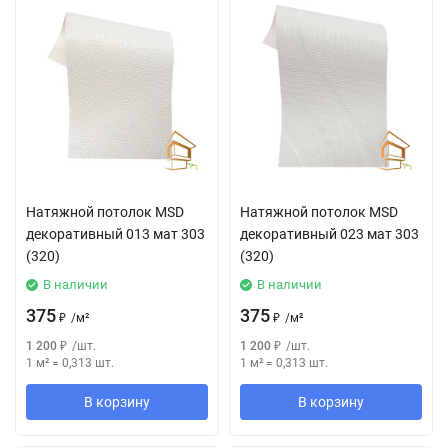
Натяжной потолок MSD
Натяжной потолок MSD
декоративный 013 мат 303
декоративный 023 мат 303
(320)
(320)
В наличии
В наличии
375
375
₽
/
м²
₽
/
м²
1 200
₽
/
шт.
1 200
₽
/
шт.
1 м²
=
0,313
шт.
1 м²
=
0,313
шт.
В корзину
В корзину