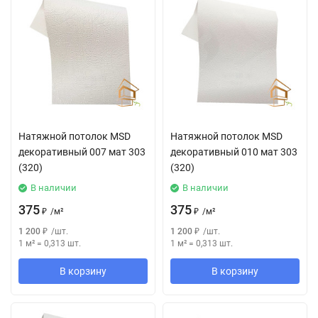
Натяжной потолок MSD
Натяжной потолок MSD
декоративный 007 мат 303
декоративный 010 мат 303
(320)
(320)
В наличии
В наличии
375
375
₽
/
м²
₽
/
м²
1 200
₽
/
шт.
1 200
₽
/
шт.
1 м²
=
0,313
шт.
1 м²
=
0,313
шт.
В корзину
В корзину