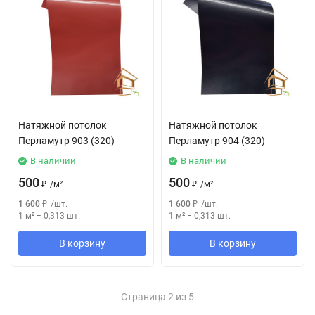
Натяжной потолок
Натяжной потолок
Перламутр 903 (320)
Перламутр 904 (320)
В наличии
В наличии
500
500
₽
/
м²
₽
/
м²
1 600
₽
/
шт.
1 600
₽
/
шт.
1 м²
=
0,313
шт.
1 м²
=
0,313
шт.
В корзину
В корзину
Страница 2 из 5