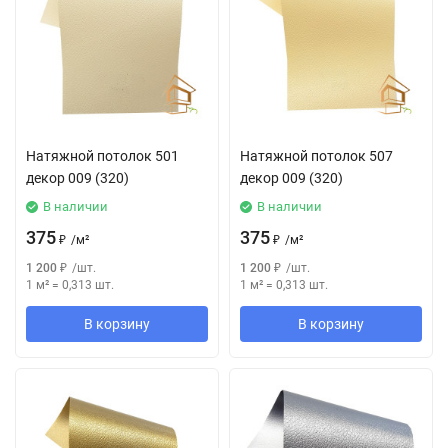
Натяжной потолок 501
Натяжной потолок 507
декор 009 (320)
декор 009 (320)
В наличии
В наличии
375
375
₽
/
м²
₽
/
м²
1 200
₽
/
шт.
1 200
₽
/
шт.
1 м²
=
0,313
шт.
1 м²
=
0,313
шт.
В корзину
В корзину