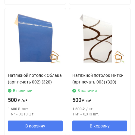
Натяжной потолок Облака
Натяжной потолок Нитки
(арт-печать 002) (320)
(арт-печать 003) (320)
В наличии
В наличии
500
500
₽
/
м²
₽
/
м²
1 600
₽
/
шт.
1 600
₽
/
шт.
1 м²
=
0,313
шт.
1 м²
=
0,313
шт.
В корзину
В корзину