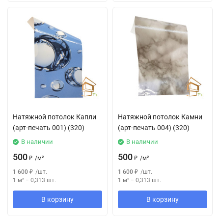
Натяжной потолок Капли
Натяжной потолок Камни
(арт-печать 001) (320)
(арт-печать 004) (320)
В наличии
В наличии
500
500
₽
/
м²
₽
/
м²
1 600
₽
/
шт.
1 600
₽
/
шт.
1 м²
=
0,313
шт.
1 м²
=
0,313
шт.
В корзину
В корзину