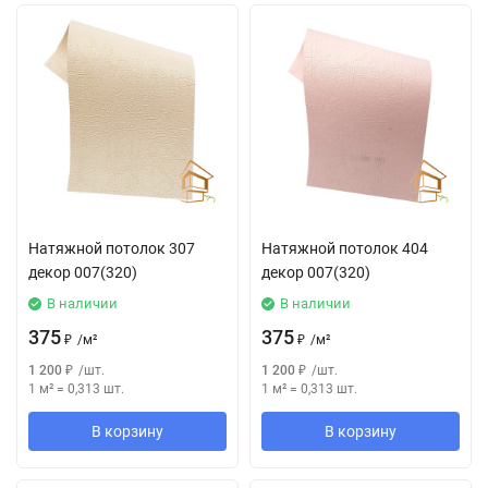
Натяжной потолок 307
Натяжной потолок 404
декор 007(320)
декор 007(320)
В наличии
В наличии
375
375
₽
/
м²
₽
/
м²
1 200
₽
/
шт.
1 200
₽
/
шт.
1 м²
=
0,313
шт.
1 м²
=
0,313
шт.
В корзину
В корзину