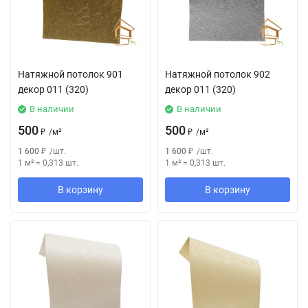
Натяжной потолок 901
Натяжной потолок 902
декор 011 (320)
декор 011 (320)
В наличии
В наличии
500
500
₽
/
м²
₽
/
м²
1 600
₽
/
шт.
1 600
₽
/
шт.
1 м²
=
0,313
шт.
1 м²
=
0,313
шт.
В корзину
В корзину