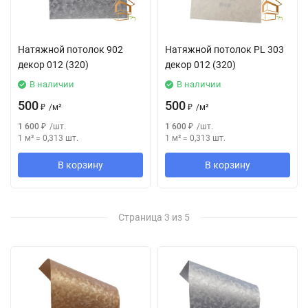
Натяжной потолок 902
Натяжной потолок РL 303
декор 012 (320)
декор 012 (320)
В наличии
В наличии
500
500
₽
/
м²
₽
/
м²
1 600
₽
/
шт.
1 600
₽
/
шт.
1 м²
=
0,313
шт.
1 м²
=
0,313
шт.
В корзину
В корзину
Страница 3 из 5