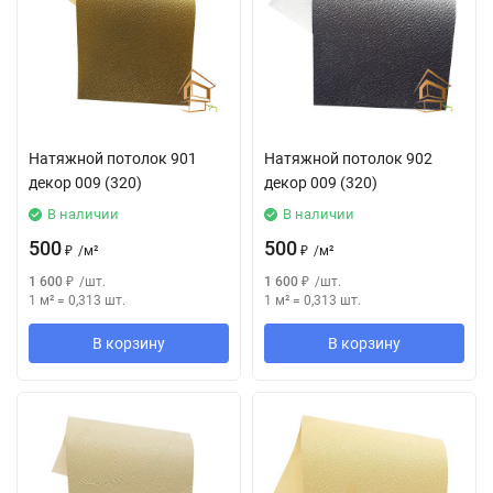
Натяжной потолок 901
Натяжной потолок 902
декор 009 (320)
декор 009 (320)
В наличии
В наличии
500
500
₽
/
м²
₽
/
м²
1 600
₽
/
шт.
1 600
₽
/
шт.
1 м²
=
0,313
шт.
1 м²
=
0,313
шт.
В корзину
В корзину