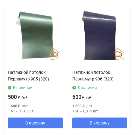
Натяжной потолок
Натяжной потолок
Перламутр 905 (320)
Перламутр 906 (320)
В наличии
В наличии
500
500
₽
/
м²
₽
/
м²
1 600
₽
/
шт.
1 600
₽
/
шт.
1 м²
=
0,313
шт.
1 м²
=
0,313
шт.
В корзину
В корзину