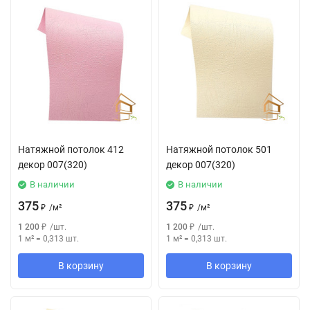
Натяжной потолок 412
Натяжной потолок 501
декор 007(320)
декор 007(320)
В наличии
В наличии
375
375
₽
/
м²
₽
/
м²
1 200
₽
/
шт.
1 200
₽
/
шт.
1 м²
=
0,313
шт.
1 м²
=
0,313
шт.
В корзину
В корзину