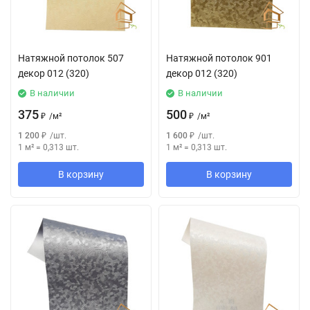
Натяжной потолок 507
Натяжной потолок 901
декор 012 (320)
декор 012 (320)
В наличии
В наличии
375
500
₽
/
м²
₽
/
м²
1 200
₽
/
шт.
1 600
₽
/
шт.
1 м²
=
0,313
шт.
1 м²
=
0,313
шт.
В корзину
В корзину