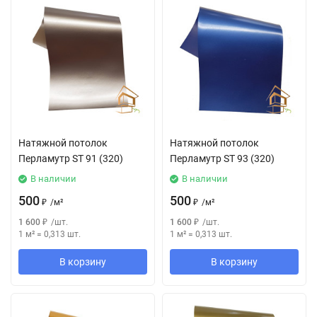
Натяжной потолок
Натяжной потолок
Перламутр SТ 91 (320)
Перламутр SТ 93 (320)
В наличии
В наличии
500
500
₽
/
м²
₽
/
м²
1 600
₽
/
шт.
1 600
₽
/
шт.
1 м²
=
0,313
шт.
1 м²
=
0,313
шт.
В корзину
В корзину