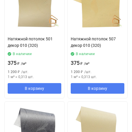
Натяжной потолок 501
Натяжной потолок 507
декор 010 (320)
декор 010 (320)
В наличии
В наличии
375
375
₽
/
м²
₽
/
м²
1 200
₽
/
шт.
1 200
₽
/
шт.
1 м²
=
0,313
шт.
1 м²
=
0,313
шт.
В корзину
В корзину