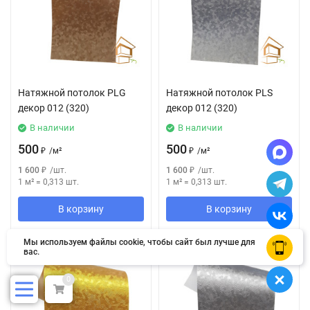
Натяжной потолок РLG
Натяжной потолок РLS
декор 012 (320)
декор 012 (320)
В наличии
В наличии
500
500
₽
/
м²
₽
/
м²
1 600
₽
/
шт.
1 600
₽
/
шт.
1 м²
=
0,313
шт.
1 м²
=
0,313
шт.
В корзину
В корзину
Мы используем файлы cookie, чтобы сайт был лучше для
OK
вас.
0