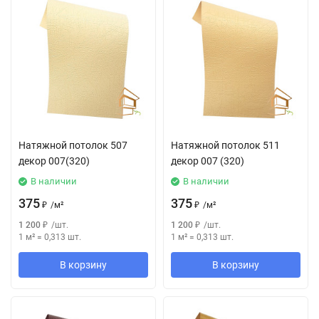
Натяжной потолок 507
Натяжной потолок 511
декор 007(320)
декор 007 (320)
В наличии
В наличии
375
375
₽
/
м²
₽
/
м²
1 200
₽
/
шт.
1 200
₽
/
шт.
1 м²
=
0,313
шт.
1 м²
=
0,313
шт.
В корзину
В корзину