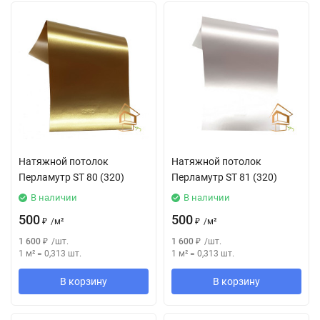
Натяжной потолок
Натяжной потолок
Перламутр SТ 80 (320)
Перламутр SТ 81 (320)
В наличии
В наличии
500
500
₽
/
м²
₽
/
м²
1 600
₽
/
шт.
1 600
₽
/
шт.
1 м²
=
0,313
шт.
1 м²
=
0,313
шт.
В корзину
В корзину