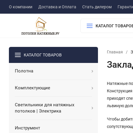
О компании
Доставка и Оплата
Стать дилером
Гарант
КАТАЛОГ ТОВАРО
Главная
/
З
КАТАЛОГ ТОВАРОВ
Закла
Полотна
Натяжные пот
Комплектующие
Конструкция
приходят сп
Светильники для натяжных
львиную долю
потолков | Электрика
Чтобы добит
сопутствующи
Инструмент