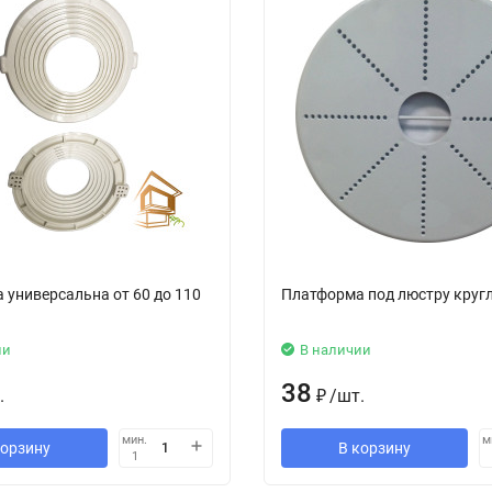
 универсальна от 60 до 110
Платформа под люстру кругл
ии
В наличии
38
.
₽
/
шт.
мин.
м
корзину
В корзину
1