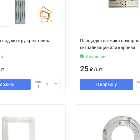
 под люстру крестовина
Площадка датчика пожарно
сигнализации или карниза
ии
В наличии
25
шт.
₽
/
шт.
мин.
м
корзину
В корзину
1