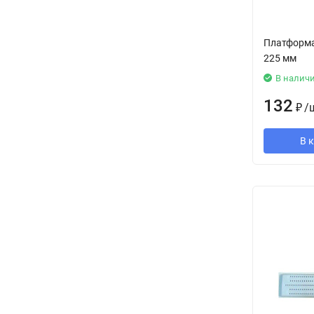
Платформа
225 мм
В налич
132
₽
/
В 