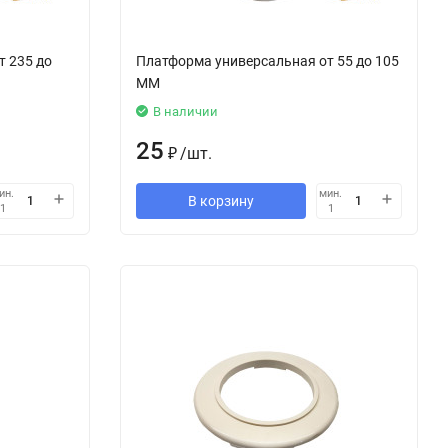
т 235 до
Платформа универсальная от 55 до 105
ММ
В наличии
25
₽
/
шт.
ин.
мин.
В корзину
1
1