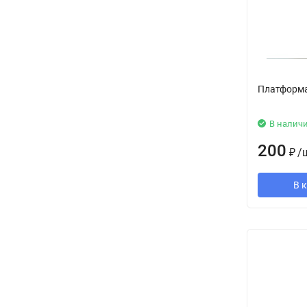
Платформа
В налич
200
₽
/
В 