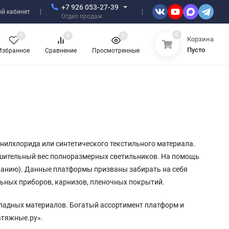
+7 926 053-27-39
й кабинет
Отдел продаж
0
0
0
0
Корзина
Пусто
Избранное
Сравнение
Просмотренные
нилхлорида или синтетического текстильного материала.
ушительный вес полноразмерных светильников. На помощь
ванию). Данные платформы призваны забирать на себя
льных приборов, карнизов, пленочных покрытий.
кладных материалов. Богатый ассортимент платформ и
атяжные.ру».