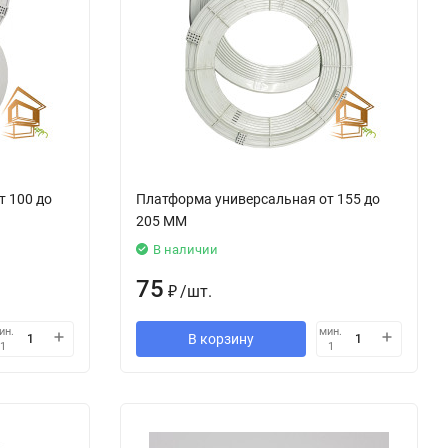
т 100 до
Платформа универсальная от 155 до
205 ММ
В наличии
75
₽
/
шт.
ин.
мин.
В корзину
1
1