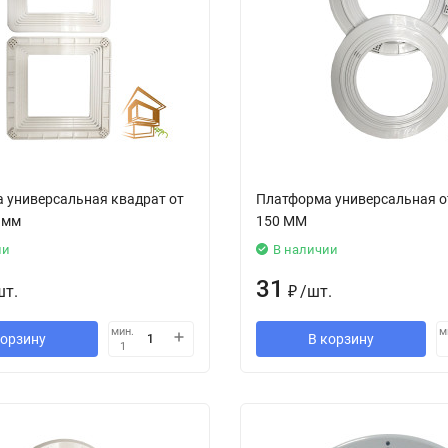
 универсальная квадрат от
Платформа универсальная о
 мм
150 ММ
ии
В наличии
31
шт.
₽
/
шт.
мин.
м
корзину
В корзину
1