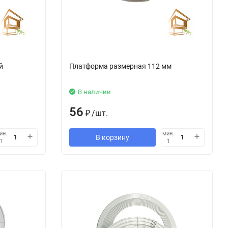
й
Платформа размерная 112 мм
В наличии
56
₽
/
шт.
ин.
мин.
В корзину
1
1