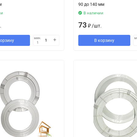
м
90 до 140 мм
ии
В наличии
73
.
₽
/
шт.
мин.
м
корзину
В корзину
1