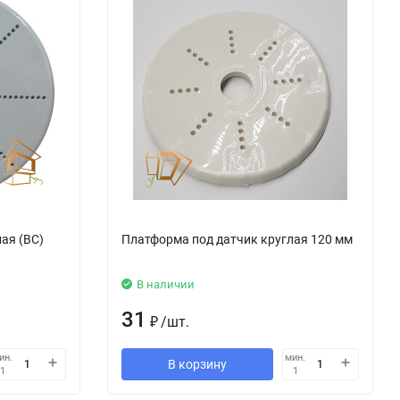
ая (ВС)
Платформа под датчик круглая 120 мм
В наличии
31
₽
/
шт.
ин.
мин.
В корзину
1
1