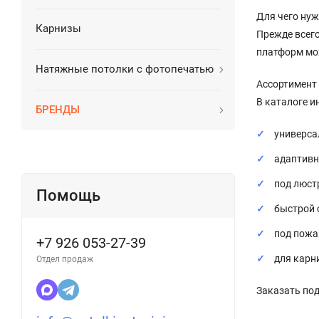
Для чего ну
Карнизы
Прежде всег
платформ мо
Натяжные потолки с фотопечатью
Ассортимент
В каталоге 
БРЕНДЫ
универса
адаптивн
под люст
Помощь
быстрой 
под пожа
+7 926 053-27-39
для карн
Отдел продаж
Заказать под