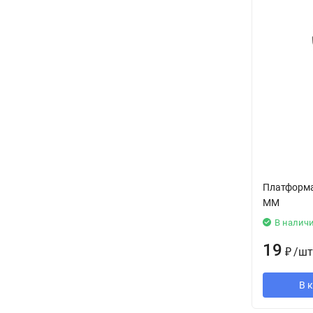
Платформа
ММ
В налич
19
₽
/
шт
В 