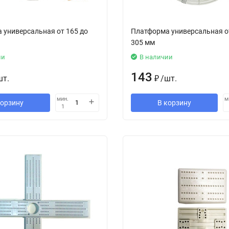
 универсальная от 165 до
Платформа универсальная о
305 мм
ии
В наличии
143
шт.
₽
/
шт.
мин.
м
корзину
В корзину
1