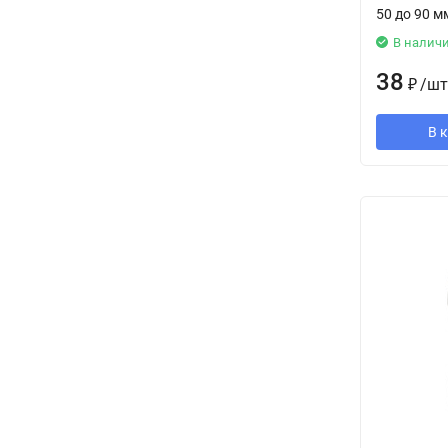
50 до 90 м
В налич
38
₽
/
шт
В 