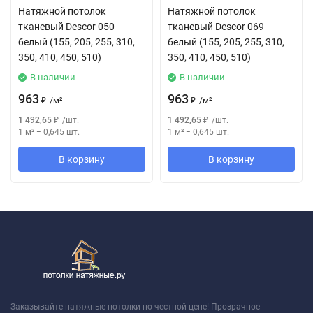
Натяжной потолок
Натяжной потолок
тканевый Descor 050
тканевый Descor 069
белый (155, 205, 255, 310,
белый (155, 205, 255, 310,
350, 410, 450, 510)
350, 410, 450, 510)
В наличии
В наличии
963
963
₽
/
м²
₽
/
м²
1 492,65
₽
/
шт.
1 492,65
₽
/
шт.
1 м²
=
0,645
шт.
1 м²
=
0,645
шт.
В корзину
В корзину
Заказывайте натяжные потолки по честной цене! Прозрачное