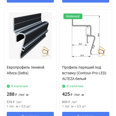
Новинка!
Европрофиль теневой
Профиль парящий под
Alteza (Delta)
вставку (Contour-Pro LED)
ALTEZA белый
В наличии
В наличии
288
425
₽
/
пог. м
₽
/
пог. м
576
₽
/
шт.
850
₽
/
шт.
1 пог. м
=
0,5
шт.
1 пог. м
=
0,5
шт.