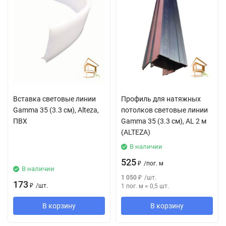
Вставка световые линии
Профиль для натяжных
Gamma 35 (3.3 см), Alteza,
потолков световые линии
ПВХ
Gamma 35 (3.3 см), AL 2 м
(ALTEZA)
В наличии
525
₽
/
пог. м
В наличии
1 050
₽
/
шт.
173
₽
/
шт.
1 пог. м
=
0,5
шт.
В корзину
В корзину