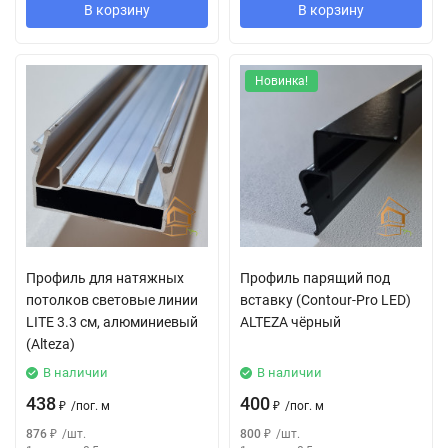
В корзину
В корзину
Новинка!
Профиль для натяжных
Профиль парящий под
потолков световые линии
вставку (Contour-Pro LED)
LITE 3.3 см, алюминиевый
ALTEZA чёрный
(Alteza)
В наличии
В наличии
438
400
₽
/
пог. м
₽
/
пог. м
876
₽
/
шт.
800
₽
/
шт.