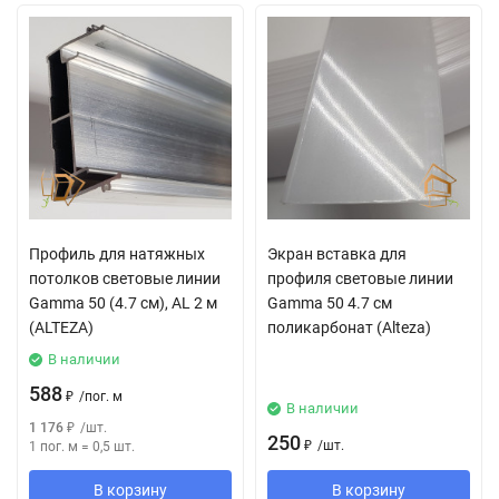
Профиль для натяжных
Экран вставка для
потолков световые линии
профиля световые линии
Gamma 50 (4.7 см), AL 2 м
Gamma 50 4.7 см
(ALTEZA)
поликарбонат (Alteza)
В наличии
588
₽
/
пог. м
В наличии
1 176
₽
/
шт.
250
₽
/
шт.
1 пог. м
=
0,5
шт.
В корзину
В корзину