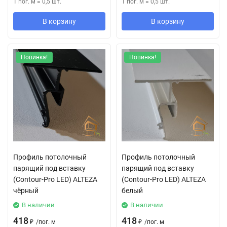
1 пог. м
=
0,5
шт.
1 пог. м
=
0,5
шт.
В корзину
В корзину
Новинка!
Новинка!
Профиль потолочный
Профиль потолочный
парящий под вставку
парящий под вставку
(Contour-Pro LED) ALTEZA
(Contour-Pro LED) ALTEZA
чёрный
белый
В наличии
В наличии
418
418
₽
/
пог. м
₽
/
пог. м