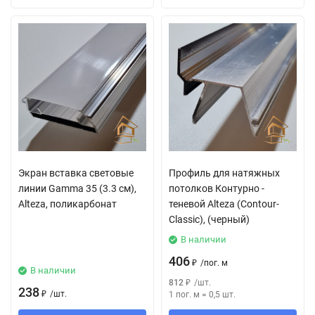
Экран вставка световые
Профиль для натяжных
линии Gamma 35 (3.3 см),
потолков Контурно -
Alteza, поликарбонат
теневой Alteza (Contour-
Classic), (черный)
В наличии
406
₽
/
пог. м
В наличии
812
₽
/
шт.
238
₽
/
шт.
1 пог. м
=
0,5
шт.