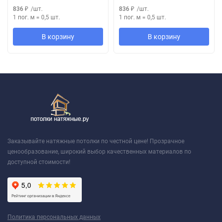
836
₽
/
шт.
836
₽
/
шт.
1 пог. м
=
0,5
шт.
1 пог. м
=
0,5
шт.
В корзину
В корзину
Заказывайте натяжные потолки по честной цене! Прозрачное
ценообразование, широкий выбор качественных материалов по
доступной стоимости!
Политика персональных данных