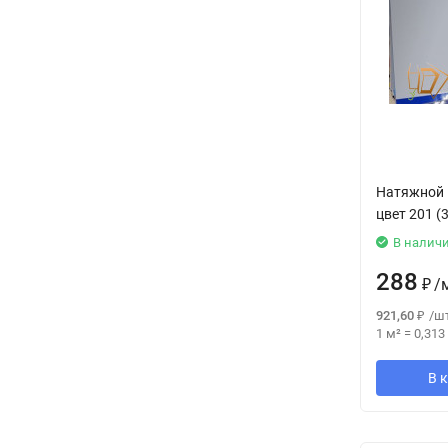
Натяжной 
цвет 201 (
В налич
288
₽
/
921,60
₽
/
шт
1 м²
=
0,313
В 