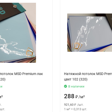
потолок MSD Premium лак
Натяжной потолок MSD Prem
320)
цвет 102 (320)
ии
В наличии
288
м²
₽
/
м²
.
921,60
₽
/
шт.
шт.
1 м²
=
0,313
шт.