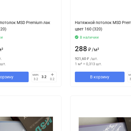
потолок MSD Premium лак
Натяжной потолок MSD Prem
320)
цвет 160 (320)
ии
В наличии
288
м²
₽
/
м²
.
921,60
₽
/
шт.
шт.
1 м²
=
0,313
шт.
мин.
м
корзину
В корзину
3.2
0.2