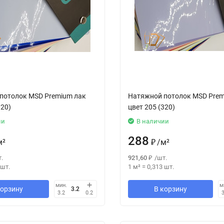
потолок MSD Premium лак
Натяжной потолок MSD Prem
320)
цвет 205 (320)
ии
В наличии
288
м²
₽
/
м²
.
921,60
₽
/
шт.
шт.
1 м²
=
0,313
шт.
мин.
м
корзину
В корзину
3.2
0.2