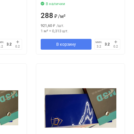
В наличии
288
₽
/
м²
921,60
₽
/
шт.
1 м²
=
0,313
шт.
ин.
мин.
В корзину
3.2
0.2
3.2
0.2