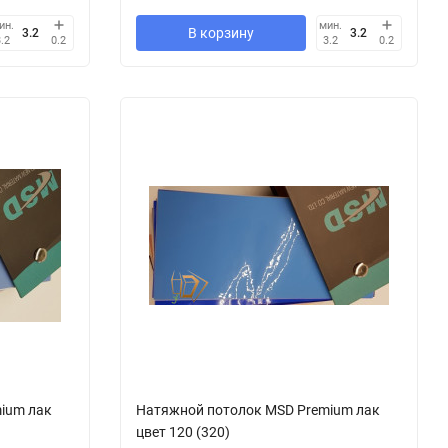
ин.
мин.
В корзину
3.2
0.2
3.2
0.2
ium лак
Натяжной потолок MSD Premium лак
цвет 120 (320)