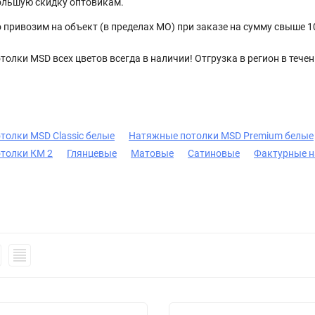
ольшую скидку оптовикам.
 привозим на объект (в пределах МО) при заказе на сумму свыше 10
олки MSD всех цветов всегда в наличии! Отгрузка в регион в течен
толки MSD Сlassic белые
Натяжные потолки MSD Premium белые
толки КМ 2
Глянцевые
Матовые
Сатиновые
Фактурные н