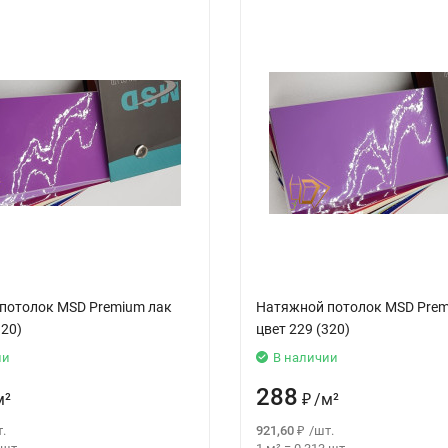
потолок MSD Premium лак
Натяжной потолок MSD Prem
320)
цвет 229 (320)
ии
В наличии
288
м²
₽
/
м²
.
921,60
₽
/
шт.