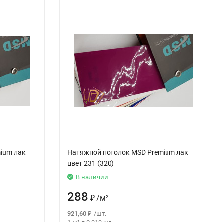
ium лак
Натяжной потолок MSD Premium лак
цвет 231 (320)
В наличии
288
₽
/
м²
921,60
₽
/
шт.