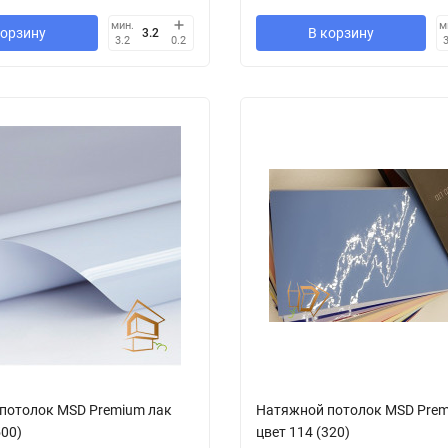
мин.
м
корзину
В корзину
3.2
0.2
потолок MSD Premium лак
Натяжной потолок MSD Prem
500)
цвет 114 (320)