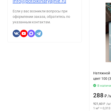
info@potolkinatyajnie.ru
Если у вас возникли вопросы при
оформлении заказа, обратитесь по
указанным контактам.
Натяжной 
цвет 100 (
В налич
288
₽
/
921,60
₽
/
шт
1 м²
=
0,313