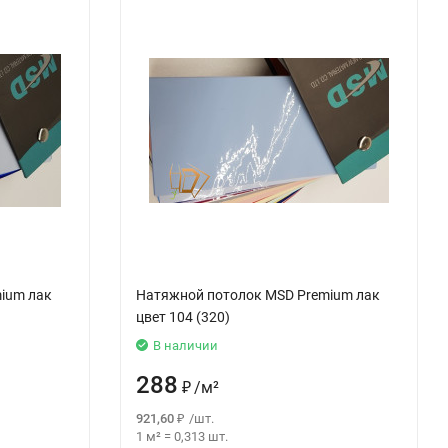
ium лак
Натяжной потолок MSD Premium лак
цвет 104 (320)
В наличии
288
₽
/
м²
921,60
₽
/
шт.
1 м²
=
0,313
шт.