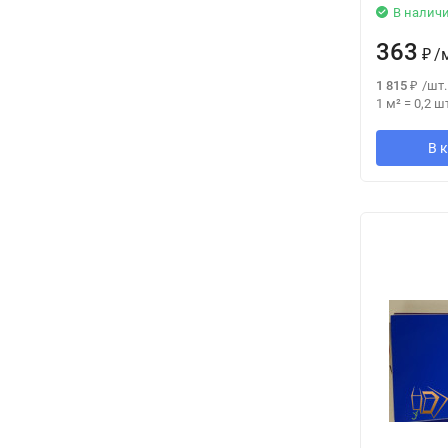
В налич
363
₽
/
1 815
₽
/
шт.
1 м²
=
0,2
шт
В 