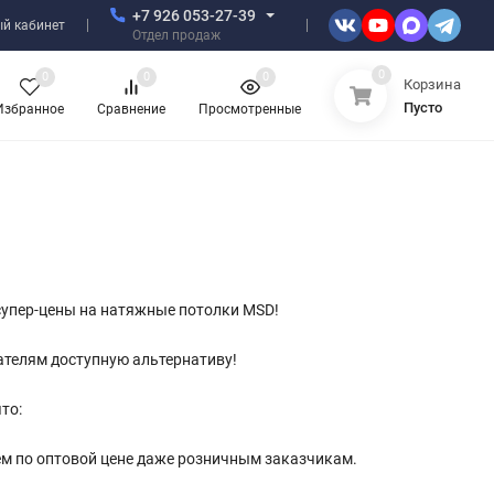
+7 926 053-27-39
й кабинет
Отдел продаж
0
0
0
0
Корзина
Пусто
Избранное
Сравнение
Просмотренные
 супер-цены на натяжные потолки MSD!
ателям доступную альтернативу!
то:
ем по оптовой цене даже розничным заказчикам.