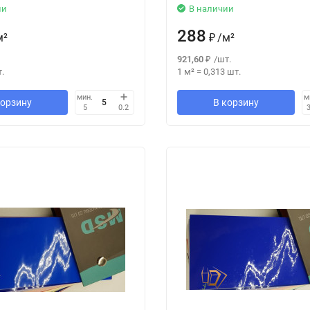
ии
В наличии
288
м²
₽
/
м²
921,60
₽
/
шт.
.
1 м²
=
0,313
шт.
мин.
м
корзину
В корзину
5
0.2