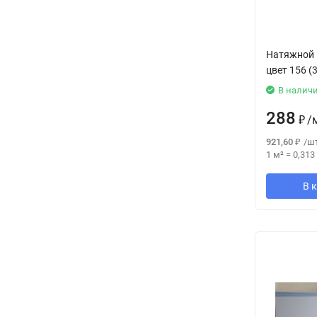
Натяжной 
цвет 156 (
В налич
288
₽
/
921,60
₽
/
шт
1 м²
=
0,313
В 