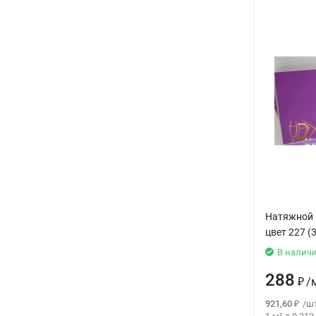
Натяжной 
цвет 227 (
В налич
288
₽
/
921,60
₽
/
шт