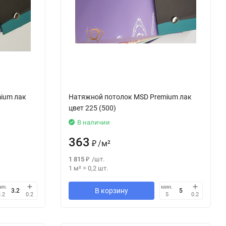
ium лак
Натяжной потолок MSD Premium лак
цвет 225 (500)
В наличии
363
₽
/
м²
1 815
₽
/
шт.
1 м²
=
0,2
шт.
ин.
мин.
В корзину
3.2
0.2
5
0.2