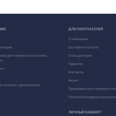
НИЯ
ДЛЯ ПОКУПАТЕЛЕЙ
О компании
тующие
Доставка и Оплата
ики для натяжных потолков |
Стать дилером
ка
Гарантии
ент
Контакты
Акции
 потолки с фотопечатью
Программа для натяжных по
Политика конфиденциально
ЛИЧНЫЙ КАБИНЕТ