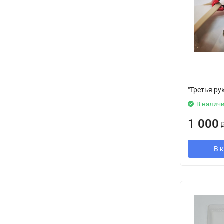
"Третья ру
В налич
1 000
В 