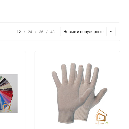
Новые и популярные
12
/
24
/
36
/
48