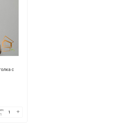
олка с
ин.
1