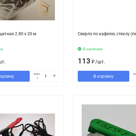
итная 2.80 х 20 м
Сверло по кафелю, стеклу (п
ии
В наличии
113
шт.
₽
/
шт.
мин.
м
корзину
В корзину
1