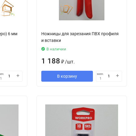
еро) 6 мм
Ножницы для зарезания ПВХ профиля
и вставки
В наличии
1 188
₽
/
шт.
ин.
мин.
В корзину
1
1