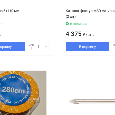
us 6x110 мм
Каталог фактур MSD мат/ла
(2 шт)
ии
В наличии
4 375
.
₽
/
шт.
мин.
м
корзину
В корзину
1