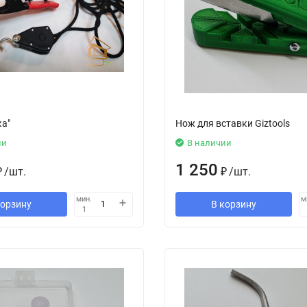
ка"
Нож для вставки Giztools
ии
В наличии
1 250
₽
/
шт.
₽
/
шт.
мин.
м
корзину
В корзину
1