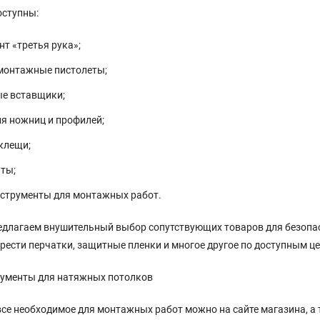
оступны:
нт «третья рука»;
монтажные пистолеты;
е вставщики;
ля ножниц и профилей;
 клещи;
иты;
нструменты для монтажных работ.
едлагаем внушительный выбор сопутствующих товаров для безопас
ести перчатки, защитные пленки и многое другое по доступным ц
рументы для натяжных потолков
се необходимое для монтажных работ можно на сайте магазина, а 