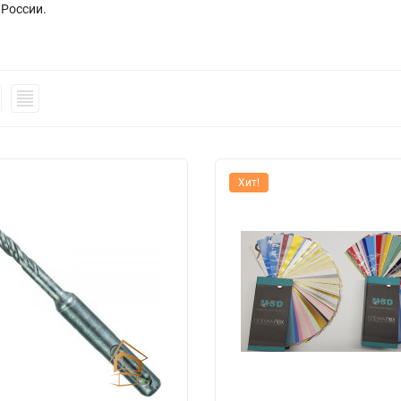
 России.
Хит!