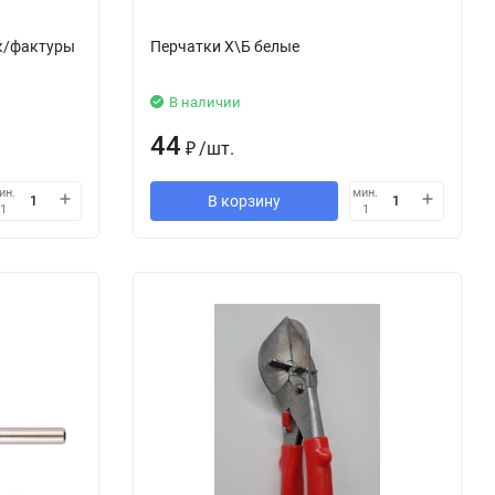
к/фактуры
Перчатки Х\Б белые
В наличии
44
₽
/
шт.
ин.
мин.
В корзину
1
1