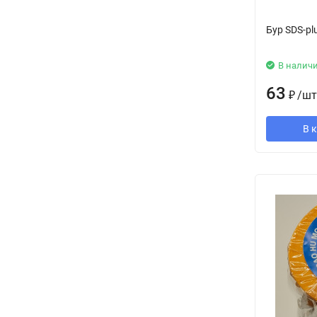
Бур SDS-pl
В налич
63
₽
/
шт
В 