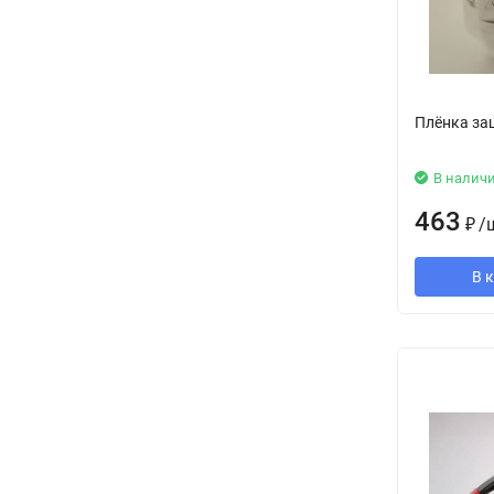
Плёнка защ
В налич
463
₽
/
В 