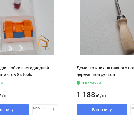
для пайки светодиодной
Демонтажник натяжного пот
нтактов Giztools
деревянной ручкой
ии
В наличии
1 188
₽
/
шт.
₽
/
шт.
мин.
м
корзину
В корзину
1