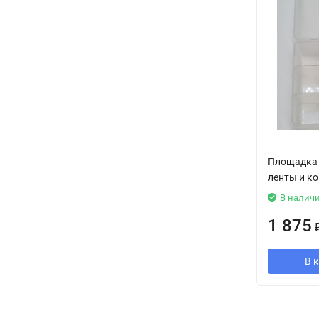
Площадка 
ленты и ко
В налич
1 875
В 