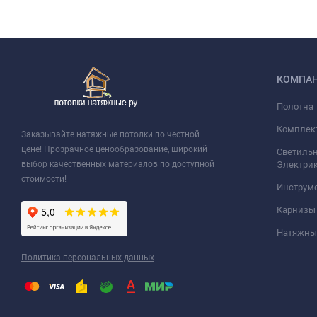
КОМПА
Полотна
Комплек
Заказывайте натяжные потолки по честной
цене! Прозрачное ценообразование, широкий
Светильн
выбор качественных материалов по доступной
Электри
стоимости!
Инструм
Карнизы
Натяжные
Политика персональных данных