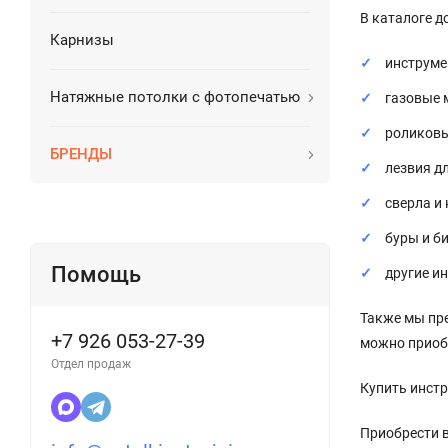
В каталоге д
Карнизы
инструме
Натяжные потолки с фотопечатью
газовые 
роликовы
БРЕНДЫ
лезвия д
сверла и
буры и б
Помощь
другие и
Также мы пр
+7 926 053-27-39
можно приобр
Отдел продаж
Купить инст
Приобрести в