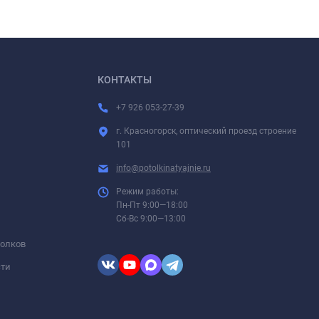
КОНТАКТЫ
+7 926 053-27-39
г. Красногорск, оптический проезд строение
101
info@potolkinatyajnie.ru
Режим работы:
Пн-Пт 9:00—18:00
Сб-Вс 9:00—13:00
толков
сти