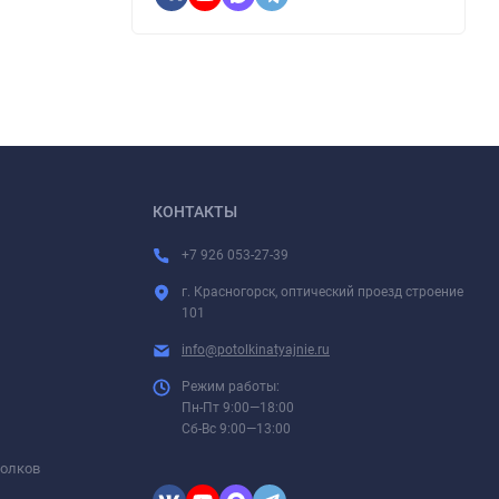
КОНТАКТЫ
+7 926 053-27-39
г. Красногорск, оптический проезд строение
101
info@potolkinatyajnie.ru
Режим работы:
Пн-Пт 9:00—18:00
Сб-Вс 9:00—13:00
толков