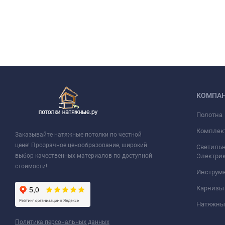
КОМПА
Полотна
Комплек
Заказывайте натяжные потолки по честной
цене! Прозрачное ценообразование, широкий
Светильн
выбор качественных материалов по доступной
Электри
стоимости!
Инструм
Карнизы
Натяжные
Политика персональных данных