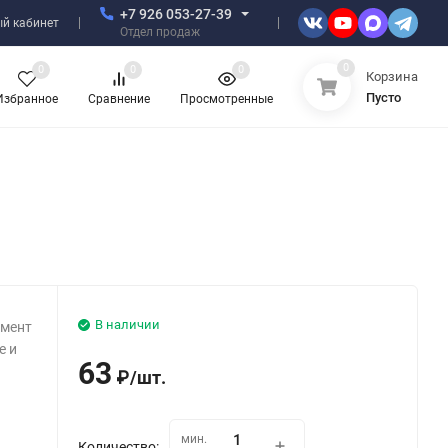
+7 926 053-27-39
й кабинет
Отдел продаж
0
0
0
0
Корзина
Пусто
Избранное
Сравнение
Просмотренные
В наличии
умент
е и
63
₽
/
шт.
мин.
Количество: