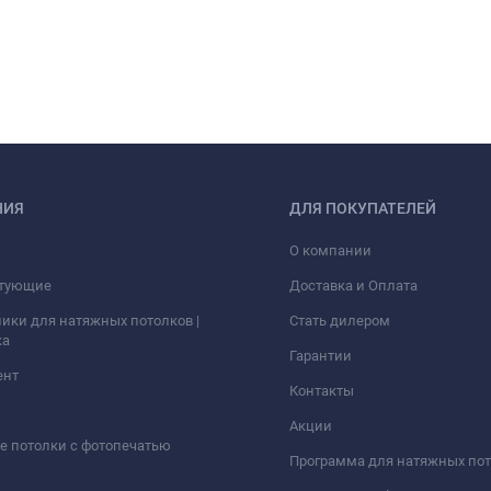
НИЯ
ДЛЯ ПОКУПАТЕЛЕЙ
О компании
тующие
Доставка и Оплата
ики для натяжных потолков |
Стать дилером
ка
Гарантии
ент
Контакты
Акции
 потолки с фотопечатью
Программа для натяжных по