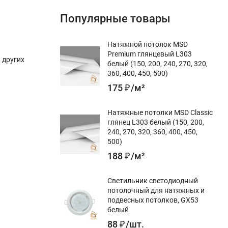
Популярные товары
Натяжной потолок MSD
Premium глянцевый L303
 других
белый (150, 200, 240, 270, 320,
360, 400, 450, 500)
175
₽
/
м²
Натяжные потолки MSD Classic
глянец L303 белый (150, 200,
240, 270, 320, 360, 400, 450,
500)
188
₽
/
м²
Светильник светодиодный
потолочный для натяжных и
подвесных потолков, GX53
белый
88
₽
/
шт.