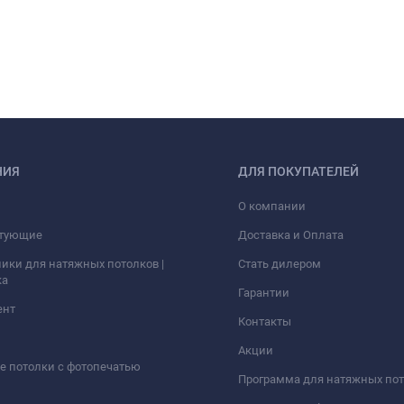
НИЯ
ДЛЯ ПОКУПАТЕЛЕЙ
О компании
тующие
Доставка и Оплата
ики для натяжных потолков |
Стать дилером
ка
Гарантии
ент
Контакты
Акции
 потолки с фотопечатью
Программа для натяжных по