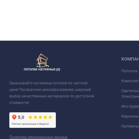
КОМПА
Полотна
Комплек
Заказывайте натяжные потолки по честной
цене! Прозрачное ценообразование, широкий
Светильн
выбор качественных материалов по доступной
Электри
стоимости!
Инструм
Карнизы
Натяжные
Политика персональных данных