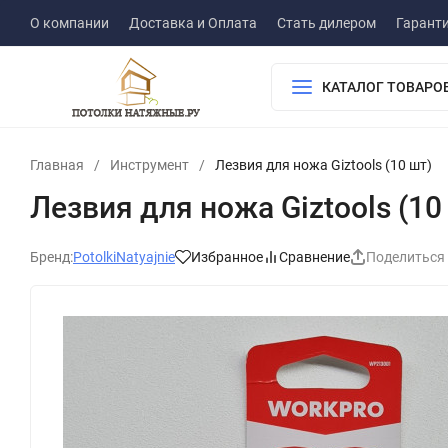
О компании
Доставка и Оплата
Стать дилером
Гарант
КАТАЛОГ ТОВАРО
Главная
/
Инструмент
/
Лезвия для ножа Giztools (10 шт)
Лезвия для ножа Giztools (10
Бренд:
PotolkiNatyajnie
Избранное
Сравнение
Поделиться