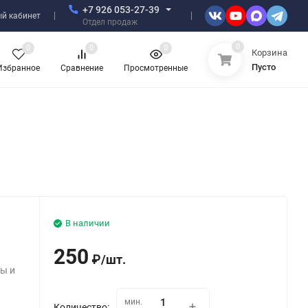
+7 926 053-27-39
й кабинет
Отдел продаж
0
0
0
0
Корзина
Пусто
Избранное
Сравнение
Просмотренные
В наличии
250
₽
/
шт.
ны и
мин.
Количество: