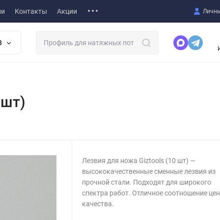
ии
Контакты
Акции
Личны
В
 шт)
Лезвия для ножа Giztools (10 шт) —
высококачественные сменные лезвия из
прочной стали. Подходят для широкого
спектра работ. Отличное соотношение це
качества.