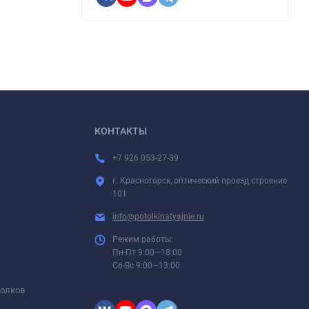
КОНТАКТЫ
+7 926 053-27-39
г. Красногорск, оптический проезд строение
101
info@potolkinatyajnie.ru
Режим работы:
Пн-Пт 9:00—18:00
Сб-Вс 9:00—13:00
толков