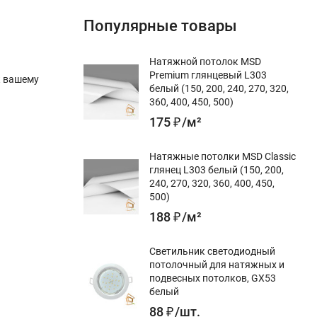
Популярные товары
Натяжной потолок MSD
Premium глянцевый L303
к вашему
белый (150, 200, 240, 270, 320,
360, 400, 450, 500)
175
₽
/
м²
Натяжные потолки MSD Classic
глянец L303 белый (150, 200,
240, 270, 320, 360, 400, 450,
500)
188
₽
/
м²
Светильник светодиодный
потолочный для натяжных и
подвесных потолков, GX53
белый
88
₽
/
шт.