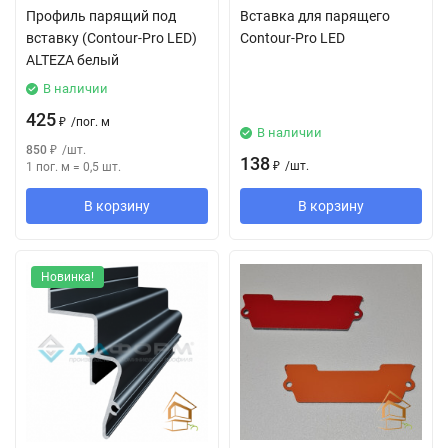
Профиль парящий под
Вставка для парящего
вставку (Contour-Pro LED)
Contour-Pro LED
ALTEZA белый
В наличии
425
₽
/
пог. м
В наличии
850
₽
/
шт.
138
₽
/
шт.
1 пог. м
=
0,5
шт.
В корзину
В корзину
Новинка!