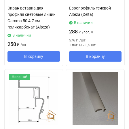
Экран вставка для
Европрофиль теневой
профиля световые линии
Alteza (Delta)
Gamma 50 4.7 см
В наличии
поликарбонат (Alteza)
288
₽
/
пог. м
В наличии
576
₽
/
шт.
250
₽
/
шт.
1 пог. м
=
0,5
шт.
В корзину
В корзину
Новинка!