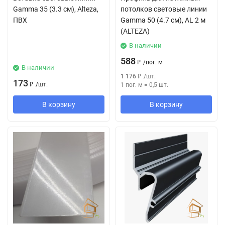
Gamma 35 (3.3 см), Alteza,
потолков световые линии
ПВХ
Gamma 50 (4.7 см), AL 2 м
(ALTEZA)
В наличии
588
₽
/
пог. м
В наличии
1 176
₽
/
шт.
173
₽
/
шт.
1 пог. м
=
0,5
шт.
В корзину
В корзину