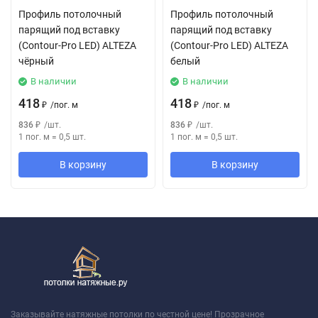
Профиль потолочный
Профиль потолочный
парящий под вставку
парящий под вставку
(Contour-Pro LED) ALTEZA
(Contour-Pro LED) ALTEZA
чёрный
белый
В наличии
В наличии
418
418
₽
/
пог. м
₽
/
пог. м
836
₽
/
шт.
836
₽
/
шт.
1 пог. м
=
0,5
шт.
1 пог. м
=
0,5
шт.
В корзину
В корзину
Заказывайте натяжные потолки по честной цене! Прозрачное