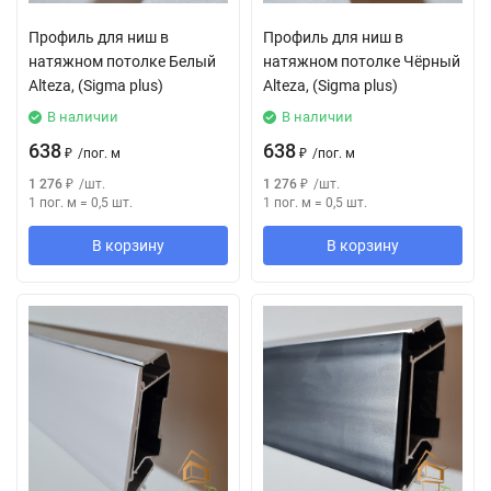
Профиль для ниш в
Профиль для ниш в
натяжном потолке Белый
натяжном потолке Чёрный
Alteza, (Sigma plus)
Alteza, (Sigma plus)
В наличии
В наличии
638
638
₽
/
пог. м
₽
/
пог. м
1 276
₽
/
шт.
1 276
₽
/
шт.
1 пог. м
=
0,5
шт.
1 пог. м
=
0,5
шт.
В корзину
В корзину