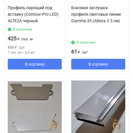
Профиль парящий под
Боковая заглушка
вставку (Contour-Pro LED)
профиля световые линии
ALTEZA черный
Gamma 35 (Alteza 3.3 см)
В наличии
425
₽
/
пог. м
В наличии
850
₽
/
шт.
61
₽
/
шт.
1 пог. м
=
0,5
шт.
В корзину
В корзину