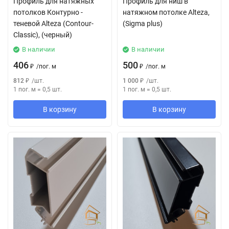
Профиль для натяжных
Профиль для ниш в
потолков Контурно -
натяжном потолке Alteza,
теневой Alteza (Contour-
(Sigma plus)
Classic), (черный)
В наличии
В наличии
406
500
₽
/
пог. м
₽
/
пог. м
812
₽
/
шт.
1 000
₽
/
шт.
1 пог. м
=
0,5
шт.
1 пог. м
=
0,5
шт.
В корзину
В корзину