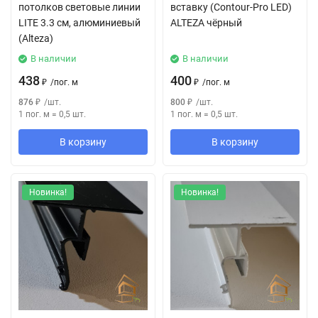
потолков световые линии
вставку (Contour-Pro LED)
LITE 3.3 см, алюминиевый
ALTEZA чёрный
(Alteza)
В наличии
В наличии
438
400
₽
/
пог. м
₽
/
пог. м
876
₽
/
шт.
800
₽
/
шт.
1 пог. м
=
0,5
шт.
1 пог. м
=
0,5
шт.
В корзину
В корзину
Новинка!
Новинка!