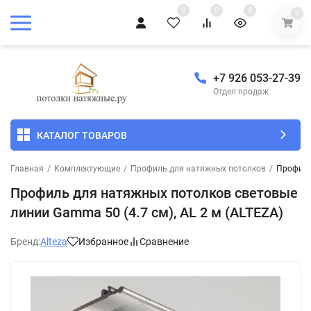
0
0
0
0
+7 926 053-27-39
Отдел продаж
КАТАЛОГ ТОВАРОВ
Главная
/
Комплектующие
/
Профиль для натяжных потолков
/
Профиль 
Профиль для натяжных потолков световые
линии Gamma 50 (4.7 см), AL 2 м (ALTEZA)
Бренд:
Alteza
Избранное
Сравнение