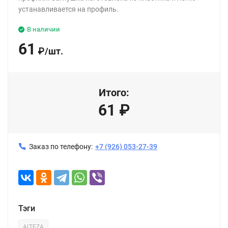
устанавливается на профиль.
В наличии
61
₽
/
шт.
Итого:
61
₽
Заказ по телефону:
+7 (926) 053-27-39
Тэги
ALTEZA