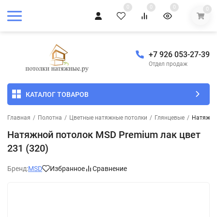
0
0
0
0
+7 926 053-27-39
Отдел продаж
КАТАЛОГ ТОВАРОВ
Главная
/
Полотна
/
Цветные натяжные потолки
/
Глянцевые
/
Натяжной
Натяжной потолок MSD Premium лак цвет
231 (320)
Бренд:
MSD
Избранное
Сравнение