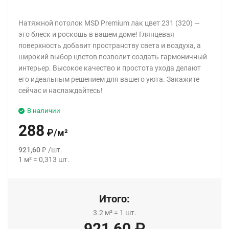
Натяжной потолок MSD Premium лак цвет 231 (320) —
это блеск и роскошь в вашем доме! Глянцевая
поверхность добавит пространству света и воздуха, а
широкий выбор цветов позволит создать гармоничный
интерьер. Высокое качество и простота ухода делают
его идеальным решением для вашего уюта. Закажите
сейчас и наслаждайтесь!
В наличии
288
₽
/
м²
921,60
₽
/
шт.
1
м²
=
0,313
шт.
Итого:
3.2
м²
=
1
шт.
921,60
₽