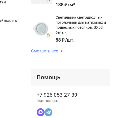
т) и
188
₽
/
м²
Светильник светодиодный
айтесь его
потолочный для натяжных и
подвесных потолков, GX53
белый
88
₽
/
шт.
Смотреть все
Помощь
+7 926 053-27-39
Отдел продаж