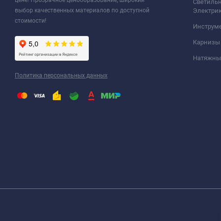
цене! Прозрачное ценообразование, широкий
Светильн
выбор качественных материалов по доступной
Электри
стоимости!
Инструм
Карнизы
Натяжные
Политика персональных данных