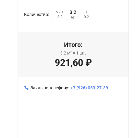
мин.
Количество:
0.2
3.2
м²
Итого:
3.2
м²
=
1
шт.
921,60
₽
Заказ по телефону:
+7 (926) 053-27-39