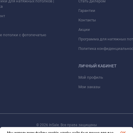
ики для натяжных потолков |
Стать дилером
ка
Гарантии
ент
Контакты
Акции
 потолки с фотопечатью
Программа для натяжных по
Политика конфиденциально
ЛИЧНЫЙ КАБИНЕТ
Мой профиль
Мои заказы
© 2026 InSale. Все права защищены