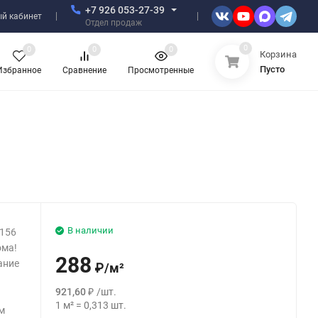
+7 926 053-27-39
й кабинет
Отдел продаж
0
0
0
0
Корзина
Пусто
Избранное
Сравнение
Просмотренные
В наличии
 156
ома!
288
ание
₽
/
м²
921,60
₽
/
шт.
1
м²
=
0,313
шт.
м