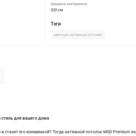
Ширина материала:
320 см
Тэги
цветные натяжные потолки
и стиль для вашего дома
о и станет его изюминкой? Тогда натяжной потолок MSD Premium ла