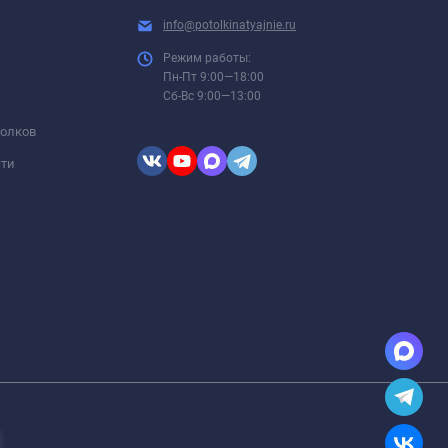
info@potolkinatyajnie.ru
Режим работы:
Пн-Пт 9:00—18:00
Сб-Вс 9:00—13:00
толков
сти