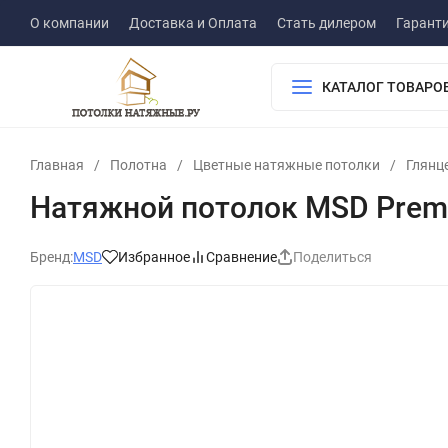
О компании
Доставка и Оплата
Стать дилером
Гарант
КАТАЛОГ ТОВАРО
Главная
/
Полотна
/
Цветные натяжные потолки
/
Глянц
Натяжной потолок MSD Premi
Бренд:
MSD
Избранное
Сравнение
Поделиться