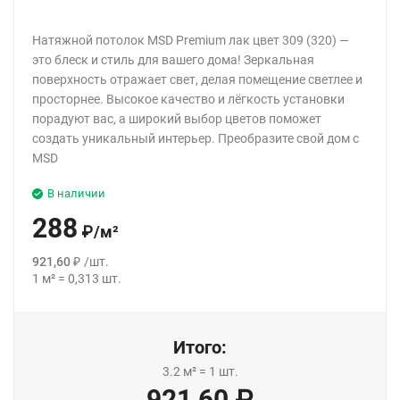
Натяжной потолок MSD Premium лак цвет 309 (320) —
это блеск и стиль для вашего дома! Зеркальная
поверхность отражает свет, делая помещение светлее и
просторнее. Высокое качество и лёгкость установки
порадуют вас, а широкий выбор цветов поможет
создать уникальный интерьер. Преобразите свой дом с
MSD
В наличии
288
₽
/
м²
921,60
₽
/
шт.
1
м²
=
0,313
шт.
Итого:
3.2
м²
=
1
шт.
921,60
₽