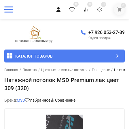
0
0
0
0
+7 926 053-27-39
Отдел продаж
КАТАЛОГ ТОВАРОВ
Главная
/
Полотна
/
Цветные натяжные потолки
/
Глянцевые
/
Натяжной
Натяжной потолок MSD Premium лак цвет
309 (320)
Бренд:
MSD
Избранное
Сравнение