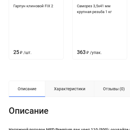
Гарпун клиновой FIX 2
Саморез 3,5х41 мм
крупная резьба 1 кг
25
363
₽
/
шт.
₽
/
упак.
Описание
Характеристики
Отзывы (0)
Описание
Натяжной потолок MSD Premium лак цвет 110 (500): создайте