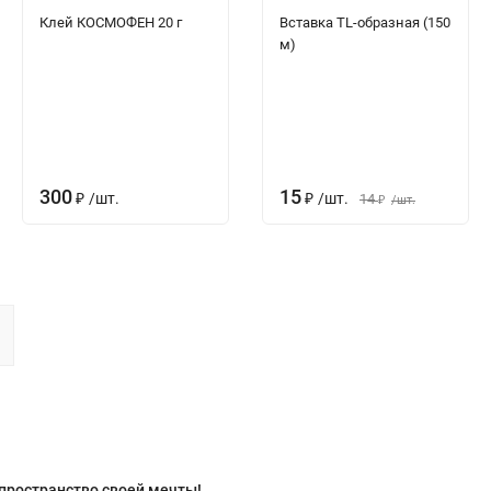
Клей КОСМОФЕН 20 г
Вставка TL-образная (150
м)
300
15
₽
/
шт.
₽
/
шт.
14
₽
/
шт.
 пространство своей мечты!