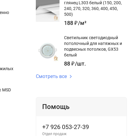
глянец L303 белый (150, 200,
240, 270, 320, 360, 400, 450,
бенно
500)
188
₽
/
м²
Светильник светодиодный
потолочный для натяжных и
подвесных потолков, GX53
белый
88
₽
/
шт.
пожилых
Смотреть все
ок MSD
Помощь
+7 926 053-27-39
Отдел продаж