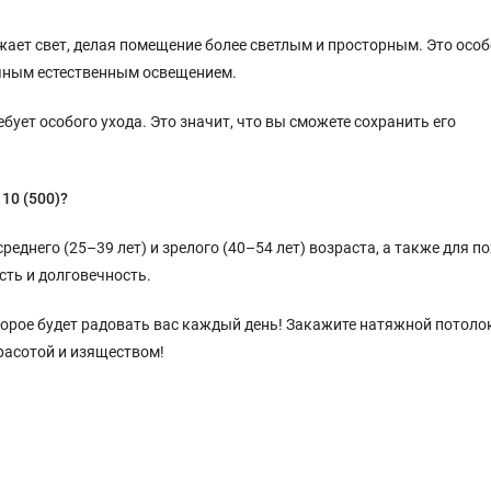
ает свет, делая помещение более светлым и просторным. Это осо
чным естественным освещением.
бует особого ухода. Это значит, что вы сможете сохранить его
10 (500)?
еднего (25–39 лет) и зрелого (40–54 лет) возраста, а также для 
ость и долговечность.
оторое будет радовать вас каждый день! Закажите натяжной потол
красотой и изяществом!