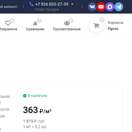
+7 926 053-27-39
й кабинет
Отдел продаж
0
0
0
0
Корзина
Пусто
Избранное
Сравнение
Просмотренные
В наличии
яжным
!
363
ности
₽
/
м²
ши.
1 815
₽
/
шт.
1
м²
=
0,2
шт.
о