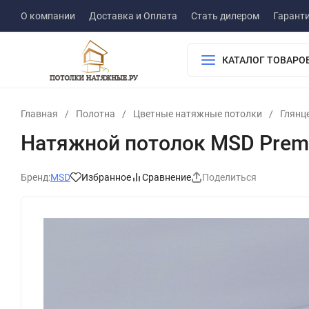
О компании
Доставка и Оплата
Стать дилером
Гарант
КАТАЛОГ ТОВАРО
Главная
/
Полотна
/
Цветные натяжные потолки
/
Глянц
Натяжной потолок MSD Premi
Бренд:
MSD
Избранное
Сравнение
Поделиться