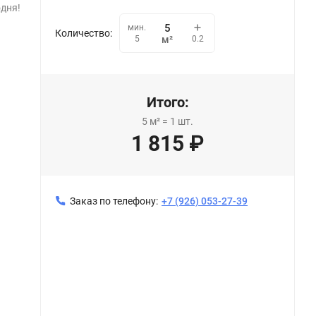
одня!
мин.
Количество:
0.2
5
м²
Итого:
5
м²
=
1
шт.
1 815
₽
Заказ по телефону:
+7 (926) 053-27-39