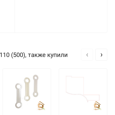
‹
›
10 (500), также купили