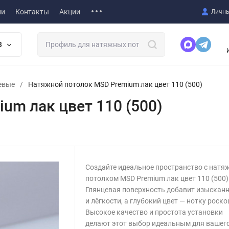
ии
Контакты
Акции
Личны
В
евые
/
Натяжной потолок MSD Premium лак цвет 110 (500)
um лак цвет 110 (500)
Создайте идеальное пространство с нат
потолком MSD Premium лак цвет 110 (500)
Глянцевая поверхность добавит изыскан
и лёгкости, а глубокий цвет — нотку роско
Высокое качество и простота установки
делают этот выбор идеальным для вашег