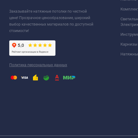
Комплек
Заказывайте натяжные потолки по честной
цене! Прозрачное ценообразование, широкий
Светильн
выбор качественных материалов по доступной
Электри
стоимости!
Инструм
Карнизы
Натяжные
Политика персональных данных