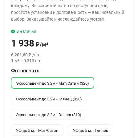
каждому. Высокое качество по доступной цене,
простота установки и долговечность — ваш идеальный
выбор! Заказывайте и наслаждайтесь уютом!
В наличии
1 938
₽
/
м²
6 201,60
₽
/
шт.
1
м²
=
0,313
шт.
Фотопечать:
Экосольвент до 3.2м - Мат/Сатин (320)
Экосольвент до 3.2м - Глянец (320)
Экосольвент до 3.2м - Descor (310)
УФ до 5 м. - Мат/Сатин
УФ до 5 м. - Глянец