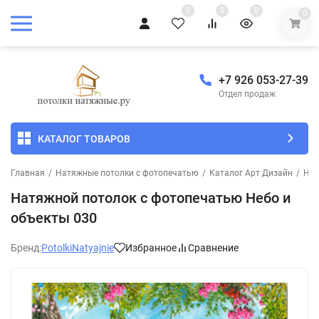
0
0
0
0
+7 926 053-27-39
Отдел продаж
КАТАЛОГ ТОВАРОВ
Главная
/
Натяжные потолки с фотопечатью
/
Каталог Арт Дизайн
/
Неб
Натяжной потолок с фотопечатью Небо и
объекты 030
Бренд:
PotolkiNatyajnie
Избранное
Сравнение