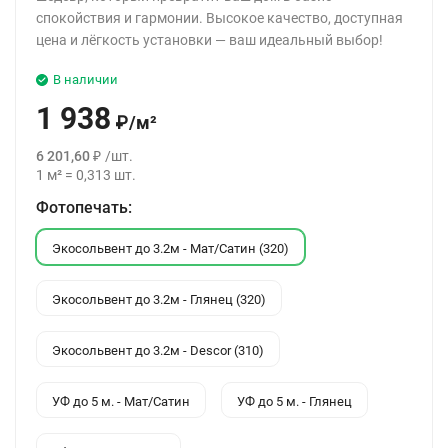
спокойствия и гармонии. Высокое качество, доступная
цена и лёгкость установки — ваш идеальный выбор!
В наличии
1 938
₽
/
м²
6 201,60
₽
/
шт.
1
м²
=
0,313
шт.
Фотопечать:
Экосольвент до 3.2м - Мат/Сатин (320)
Экосольвент до 3.2м - Глянец (320)
Экосольвент до 3.2м - Descor (310)
УФ до 5 м. - Мат/Сатин
УФ до 5 м. - Глянец