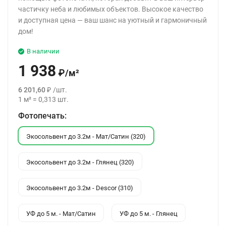
частичку неба и любимых объектов. Высокое качество
и доступная цена — ваш шанс на уютный и гармоничный
дом!
В наличии
1 938
₽
/
м²
6 201,60
₽
/
шт.
1
м²
=
0,313
шт.
Фотопечать:
Экосольвент до 3.2м - Мат/Сатин (320)
Экосольвент до 3.2м - Глянец (320)
Экосольвент до 3.2м - Descor (310)
УФ до 5 м. - Мат/Сатин
УФ до 5 м. - Глянец