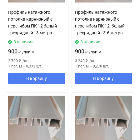
Профиль натяжного
Профиль натяжного
потолка карнизный с
потолка карнизный с
перегибом ПК 12 белый
перегибом ПК 12, белый
трехрядный - 3 метра
трехрядный - 3.6 метра
В наличии
В наличии
900
900
₽
/
пог. м
₽
/
пог. м
2 700
₽
/
шт.
3 240
₽
/
шт.
1 пог. м
=
0,333
шт.
1 пог. м
=
0,278
шт.
В корзину
В корзину