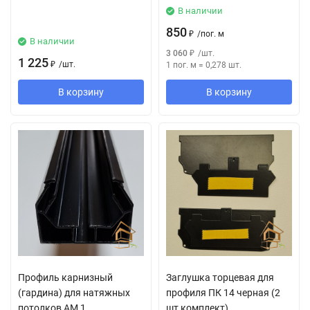
В наличии
850
₽
/
пог. м
В наличии
3 060
₽
/
шт.
1 225
₽
/
шт.
1 пог. м
=
0,278
шт.
В корзину
В корзину
Профиль карнизный
Заглушка торцевая для
(гардина) для натяжных
профиля ПК 14 черная (2
потолков АМ 1,
шт комплект)