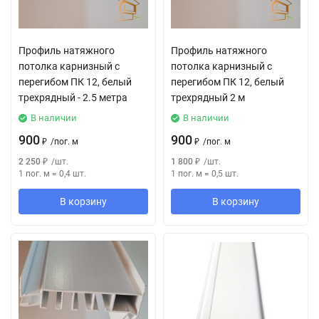
Профиль натяжного
Профиль натяжного
потолка карнизный с
потолка карнизный с
перегибом ПК 12, белый
перегибом ПК 12, белый
трехрядный - 2.5 метра
трехрядный 2 м
В наличии
В наличии
900
900
₽
/
пог. м
₽
/
пог. м
2 250
₽
/
шт.
1 800
₽
/
шт.
1 пог. м
=
0,4
шт.
1 пог. м
=
0,5
шт.
В корзину
В корзину