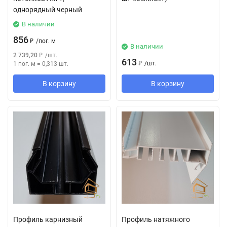
однорядный черный
В наличии
856
₽
/
пог. м
В наличии
2 739,20
₽
/
шт.
613
₽
/
шт.
1 пог. м
=
0,313
шт.
В корзину
В корзину
Профиль карнизный
Профиль натяжного