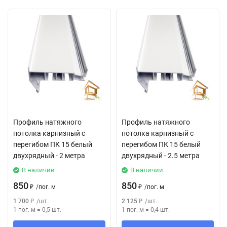
Профиль натяжного
Профиль натяжного
потолка карнизный с
потолка карнизный с
перегибом ПК 15 белый
перегибом ПК 15 белый
двухрядный - 2 метра
двухрядный - 2.5 метра
В наличии
В наличии
850
850
₽
/
пог. м
₽
/
пог. м
1 700
₽
/
шт.
2 125
₽
/
шт.
1 пог. м
=
0,5
шт.
1 пог. м
=
0,4
шт.