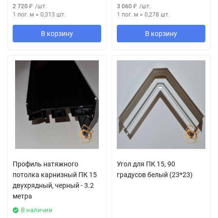
2 720
₽
/
шт.
3 060
₽
/
шт.
1 пог. м
=
0,313
шт.
1 пог. м
=
0,278
шт.
В корзину
В корзину
Профиль натяжного
Угол для ПК 15, 90
потолка карнизный ПК 15
градусов белый (23*23)
двухрядный, черный - 3.2
метра
В наличии