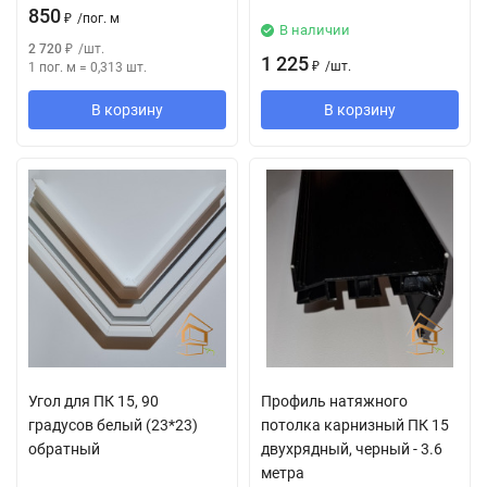
850
₽
/
пог. м
В наличии
2 720
₽
/
шт.
1 225
₽
/
шт.
1 пог. м
=
0,313
шт.
В корзину
В корзину
Угол для ПК 15, 90
Профиль натяжного
градусов белый (23*23)
потолка карнизный ПК 15
обратный
двухрядный, черный - 3.6
метра