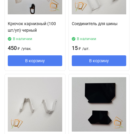
Крючок карнизный (100
Соединитель для шины
шт/уп) черный
В наличии
В наличии
450
15
₽
/
упак.
₽
/
шт.
В корзину
В корзину