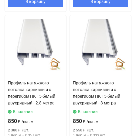
В корзину
В корзину
Профиль натяжного
Профиль натяжного
потолка карнизный с
потолка карнизный с
перегибом ПК 15 белый
перегибом ПК 15 белый
двухрядный - 2.8 метра
двухрядный - 3 метра
В наличии
В наличии
850
850
₽
/
пог. м
₽
/
пог. м
2 380
₽
/
шт.
2 550
₽
/
шт.
1 пог. м
=
0,357
шт.
1 пог. м
=
0,333
шт.