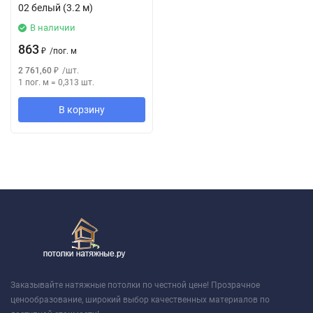
02 белый (3.2 м)
В наличии
863
₽
/
пог. м
2 761,60
₽
/
шт.
1 пог. м
=
0,313
шт.
В корзину
Заказывайте натяжные потолки по честной цене! Прозрачное
ценообразование, широкий выбор качественных материалов по