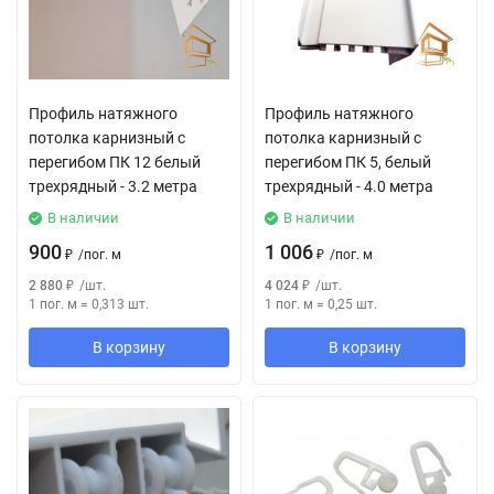
Профиль натяжного
Профиль натяжного
потолка карнизный с
потолка карнизный с
перегибом ПК 12 белый
перегибом ПК 5, белый
трехрядный - 3.2 метра
трехрядный - 4.0 метра
В наличии
В наличии
900
1 006
₽
/
пог. м
₽
/
пог. м
2 880
₽
/
шт.
4 024
₽
/
шт.
1 пог. м
=
0,313
шт.
1 пог. м
=
0,25
шт.
В корзину
В корзину