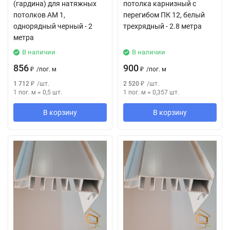
(гардина) для натяжных
потолка карнизный с
потолков АМ 1,
перегибом ПК 12, белый
однорядный черный - 2
трехрядный - 2.8 метра
метра
В наличии
В наличии
856
900
₽
/
пог. м
₽
/
пог. м
1 712
₽
/
шт.
2 520
₽
/
шт.
1 пог. м
=
0,5
шт.
1 пог. м
=
0,357
шт.
В корзину
В корзину