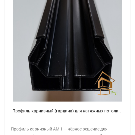
Профиль карнизный (гардина) для натяжных потолков АМ 1, однорядный черный
Профиль карнизный АМ 1 — чёрное решение для