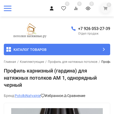
0
0
0
0
+7 926 053-27-39
Отдел продаж
КАТАЛОГ ТОВАРОВ
Главная
/
Комплектующие
/
Профиль для натяжных потолков
/
Профиль
Профиль карнизный (гардина) для
натяжных потолков АМ 1, однорядный
черный
Бренд:
PotolkiNatyajnie
Избранное
Сравнение