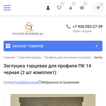
0
0
0
0
+7 926 053-27-39
Отдел продаж
КАТАЛОГ ТОВАРОВ
Главная
/
Комплектующие
/
Профиль для натяжных потолков
/
Заглушк
Заглушка торцевая для профиля ПК 14
черная (2 шт комплект)
Бренд:
PotolkiNatyajnie
Избранное
Сравнение