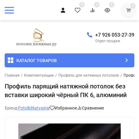
0
0
0
0
+7 926 053-27-39
Отдел продаж
КАТАЛОГ ТОВАРОВ
Главная
/
Комплектующие
/
Профиль для натяжных потолков
/
Профиль
Профиль парящий натяжной потолок без
вставки широкий чёрный ПК 6, алюминий
Бренд:
PotolkiNatyajnie
Избранное
Сравнение