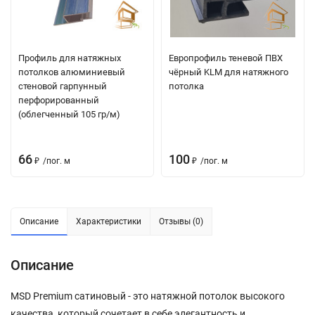
Профиль для натяжных
Европрофиль теневой ПВХ
потолков алюминиевый
чёрный KLM для натяжного
стеновой гарпунный
потолка
перфорированный
(облегченный 105 гр/м)
66
100
₽
/
пог. м
₽
/
пог. м
Описание
Характеристики
Отзывы (0)
Описание
MSD
Premium
сатиновый
- это
натяжной
потолок
высокого
качества,
который
сочетает
в
себе
элегантность
и