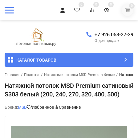
0
0
0
0
+7 926 053-27-39
Отдел продаж
КАТАЛОГ ТОВАРОВ
Главная
/
Полотна
/
Натяжные потолки MSD Premium белые
/
Натяжной п
Натяжной потолок MSD Premium сатиновый
S303 белый (200, 240, 270, 320, 400, 500)
Бренд:
MSD
Избранное
Сравнение