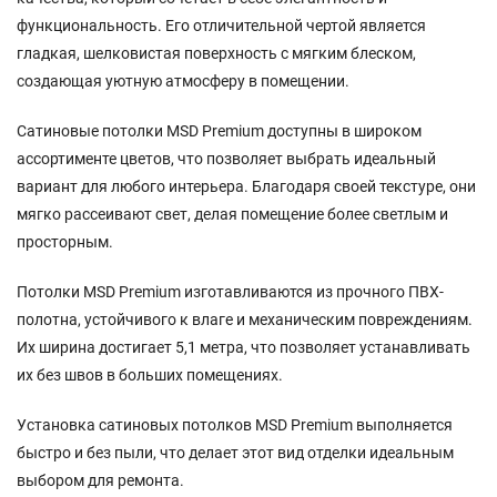
функциональность.
Его
отличительной
чертой
является
гладкая,
шелковистая
поверхность
с
мягким
блеском,
создающая
уютную
атмосферу
в
помещении.
Сатиновые
потолки
MSD
Premium
доступны
в
широком
ассортименте
цветов,
что
позволяет
выбрать
идеальный
вариант
для
любого
интерьера.
Благодаря
своей
текстуре,
они
мягко
рассеивают
свет,
делая
помещение
более
светлым
и
просторным.
Потолки
MSD
Premium
изготавливаются
из
прочного
ПВХ-
полотна,
устойчивого
к
влаге
и
механическим
повреждениям.
Их
ширина
достигает
5,1
метра,
что
позволяет
устанавливать
их
без
швов
в
больших
помещениях.
Установка
сатиновых
потолков
MSD
Premium
выполняется
быстро
и
без
пыли,
что
делает
этот
вид
отделки
идеальным
выбором
для
ремонта.