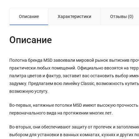
Описание
Характеристики
Отзывы (0)
Описание
Полотна
бренда
MSD
завоевали
мировой
рынок
вытиснив
про
практически
любых
помещений
.
Официально
ввозятся
на
тер
палитра
цветов
и
фактур
,
заставит
вас
остановить
выбор
име
задумку
.
Предлагаем
всю
линейку
Classic
,
возможность
купит
возможную
услугу
.
Во-первых, натяжные потолки MSD имеют высокую прочность и
первоначального вида на протяжении многих лет.
Во-вторых, они обеспечивают защиту от протечек и затоплени
выбором для установки в ванных комнатах, кухнях и других