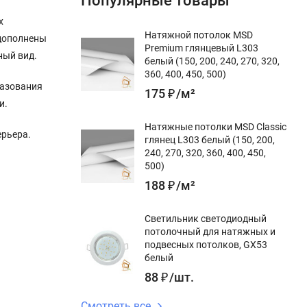
Популярные товары
х
Натяжной потолок MSD
 дополнены
Premium глянцевый L303
ный вид.
белый (150, 200, 240, 270, 320,
360, 400, 450, 500)
разования
175
₽
/
м²
и.
Натяжные потолки MSD Classic
ерьера.
глянец L303 белый (150, 200,
240, 270, 320, 360, 400, 450,
500)
188
₽
/
м²
Светильник светодиодный
потолочный для натяжных и
подвесных потолков, GX53
белый
88
₽
/
шт.
Смотреть все