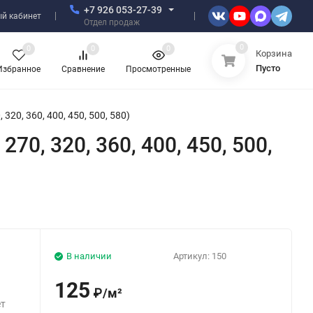
+7 926 053-27-39
й кабинет
Отдел продаж
0
0
0
0
Корзина
Пусто
Избранное
Сравнение
Просмотренные
320, 360, 400, 450, 500, 580)
70, 320, 360, 400, 450, 500,
В наличии
Артикул:
150
125
₽
/
м²
ет