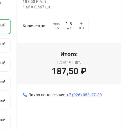
187,50
₽
/
шт.
и
1
м²
=
0,667
шт.
мин.
лый
Количество:
0.3
1.5
м²
лый
Итого:
1.5
м²
=
1
шт.
лый
187,50
₽
лый
Заказ по телефону:
+7 (926) 053-27-39
лый
лый