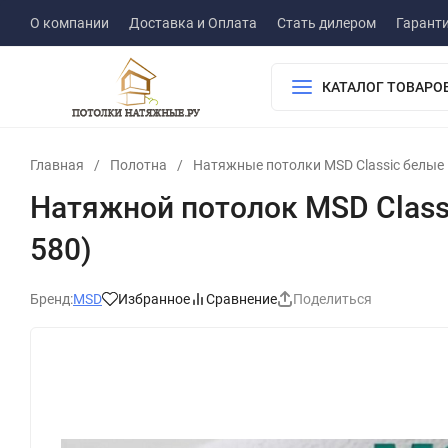
О компании
Доставка и Оплата
Стать дилером
Гарант
КАТАЛОГ ТОВАРО
Главная
/
Полотна
/
Натяжные потолки MSD Сlassic белые
Натяжной потолок MSD Classic 
580)
Бренд:
MSD
Избранное
Сравнение
Поделиться