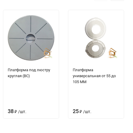
Платформа под люстру
Платформа
круглая (ВС)
универсальная от 55 до
105 ММ
38
25
₽
/
шт.
₽
/
шт.