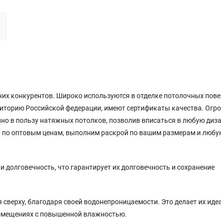
чих
конкурентов
.
Широко
используются
в
отделке
потолочных
пове
риторию
Российской
федерации
,
имеют
сертификаты
качества
.
Огр
нно
в
пользу
натяжных
потолков
,
позволив
вписаться
в
любую
диз
ь
по
оптовым
ценам
,
выполним
раскрой
по
вашим
размерам
и
любу
 долговечность, что гарантирует их долговечность и сохранение
я сверху, благодаря своей водонепроницаемости. Это делает их ид
 помещениях с повышенной влажностью.