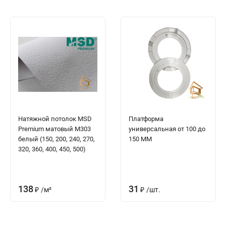
Натяжной потолок MSD
Платформа
Premium матовый M303
универсальная от 100 до
белый (150, 200, 240, 270,
150 ММ
320, 360, 400, 450, 500)
138
31
₽
/
м²
₽
/
шт.