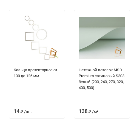
Кольцо протекторное от
Натяжной потолок MSD
100 до 126 мм
Premium сатиновый S303
белый (200, 240, 270, 320,
400, 500)
14
138
₽
/
шт.
₽
/
м²