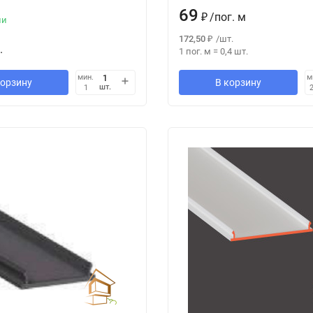
69
₽
/
пог. м
ии
172,50
₽
/
шт.
.
1 пог. м
=
0,4
шт.
мин.
м
корзину
В корзину
шт.
1
2