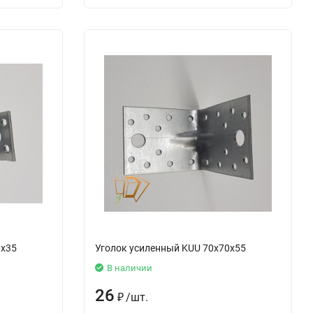
0х35
Уголок усиленный KUU 70х70х55
В наличии
26
₽
/
шт.