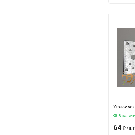
Уголок ус
В налич
64
₽
/
шт