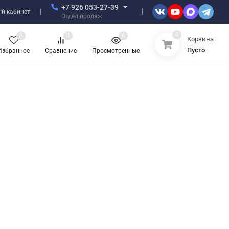
+7 926 053-27-39
й кабинет
Отдел продаж
0
0
0
0
Корзина
Пусто
Избранное
Сравнение
Просмотренные