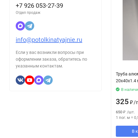
+7 926 053-27-39
Отдел продаж
info@potolkinatyajnie.ru
Если у вас возникли вопросы при
оформлении заказа, обратитесь по
указанным контактам.
Труба алю
20х40х1.4
В налич
325
₽
/
650
₽
/
шт.
1 пог. м
=
0,
В 