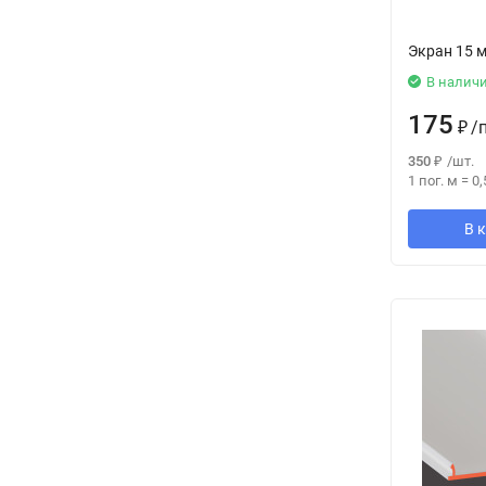
Экран 15 
В налич
175
₽
/
350
₽
/
шт.
1 пог. м
=
0,
В 