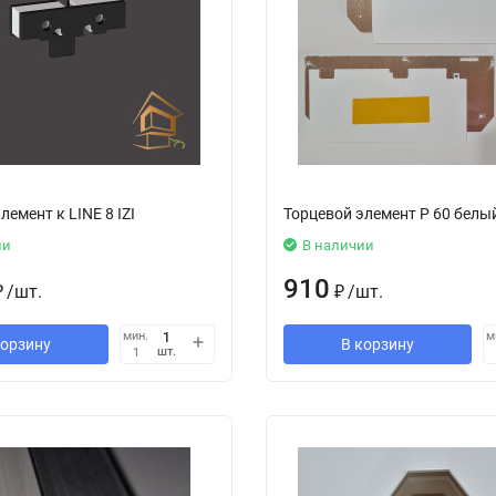
лемент к LINE 8 IZI
Торцевой элемент Р 60 белый
ии
В наличии
910
₽
/
шт.
₽
/
шт.
мин.
м
корзину
В корзину
шт.
1