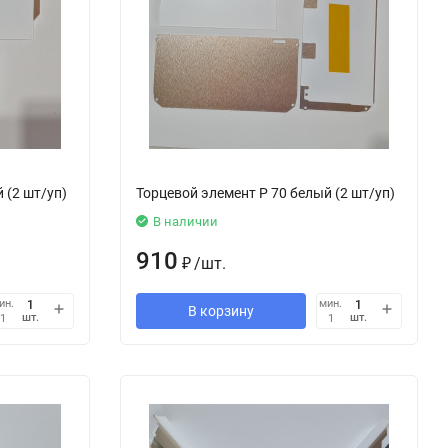
 (2 шт/уп)
Торцевой элемент Р 70 белый (2 шт/уп)
В наличии
910
₽
/
шт.
ин.
мин.
В корзину
шт.
шт.
1
1