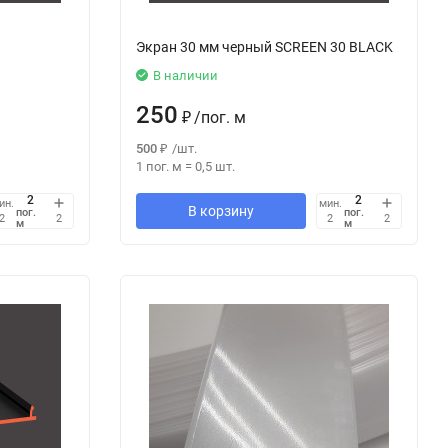
Экран 30 мм черный SCREEN 30 BLACK
В наличии
250
₽
/
пог. м
500
₽
/
шт.
1 пог. м
=
0,5
шт.
ин.
мин.
В корзину
пог.
пог.
2
2
2
2
м
м