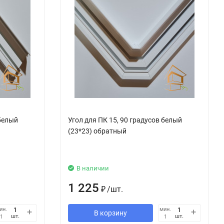
 белый
Угол для ПК 15, 90 градусов белый
(23*23) обратный
В наличии
1 225
₽
/
шт.
ин.
мин.
В корзину
шт.
шт.
1
1