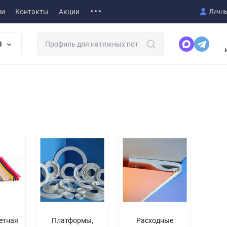
ии
Контакты
Акции
Личны
В
етная
Платформы,
Расходные