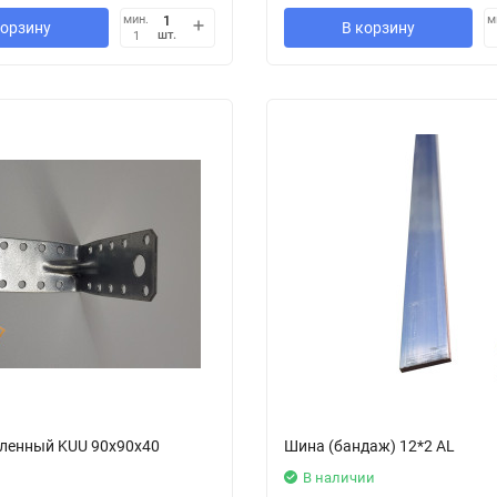
мин.
м
корзину
В корзину
шт.
1
иленный KUU 90х90х40
Шина (бандаж) 12*2 AL
В наличии