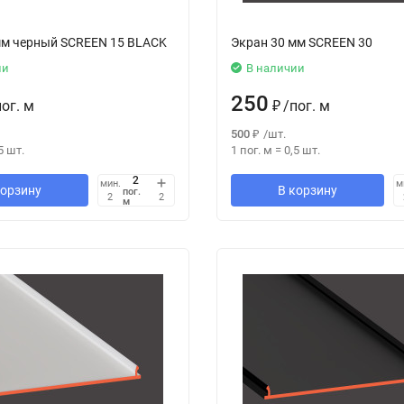
мм черный SCREEN 15 BLACK
Экран 30 мм SCREEN 30
ии
В наличии
250
пог. м
₽
/
пог. м
500
₽
/
шт.
5
шт.
1 пог. м
=
0,5
шт.
мин.
м
корзину
В корзину
пог.
2
2
м