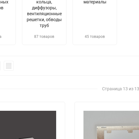
жных
кольца,
материалы
ов
диффузоры,
вентиляционные
решетки, обводы
труб
а
87 товаров
45 товаров
Страница 13 из 1