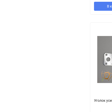
В 
Уголок ус