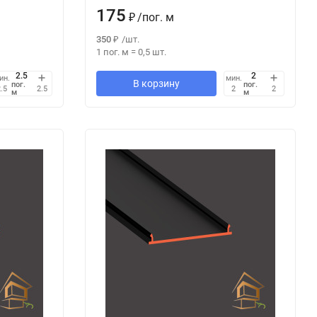
175
₽
/
пог. м
350
₽
/
шт.
1 пог. м
=
0,5
шт.
ин.
мин.
В корзину
пог.
пог.
.5
2.5
2
2
м
м