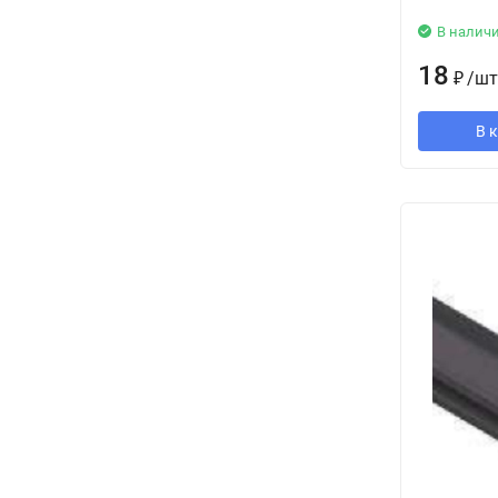
В налич
18
₽
/
шт
В 