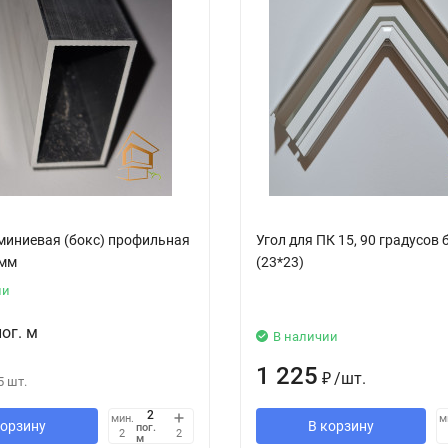
миниевая (бокс) профильная
Угол для ПК 15, 90 градусов
 мм
(23*23)
ии
пог. м
В наличии
1 225
₽
/
шт.
5
шт.
мин.
м
корзину
В корзину
пог.
2
2
м