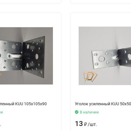
иленный KUU 105x105x90
Уголок усиленный KUU 50х5
ии
В наличии
13
.
₽
/
шт.