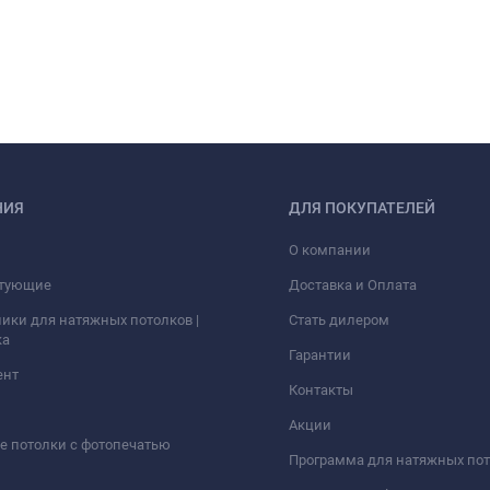
НИЯ
ДЛЯ ПОКУПАТЕЛЕЙ
О компании
тующие
Доставка и Оплата
ики для натяжных потолков |
Стать дилером
ка
Гарантии
ент
Контакты
Акции
 потолки с фотопечатью
Программа для натяжных по