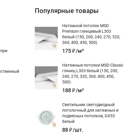
Популярные товары
Натяжной потолок MSD
Premium глянцевый L303
белый (150, 200, 240, 270, 320,
360, 400, 450, 500)
175
₽
/
м²
 при
Натяжные потолки MSD Classic
глянец L303 белый (150, 200,
ественный
240, 270, 320, 360, 400, 450,
500)
188
₽
/
м²
Светильник светодиодный
потолочный для натяжных и
подвесных потолков, GX53
белый
88
₽
/
шт.