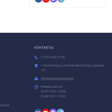
КОНТАКТЫ
+7 926 053-27-39
г. Красногорск, оптический проезд строение
101
info@potolkinatyajnie.ru
Режим работы:
Пн-Пт 9:00—18:00
Сб-Вс 9:00—13:00
толков