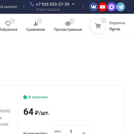
+7 926 053-27-39
й кабинет
Отдел продаж
0
0
0
0
Корзина
Пусто
Избранное
Сравнение
Просмотренные
В наличии
64
05x90
₽
/
шт.
ь
сов,
мин.
Количество: