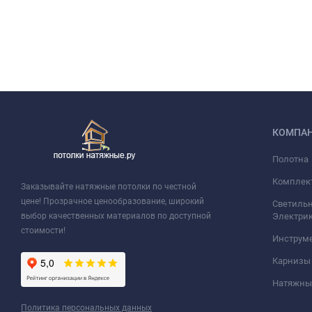
КОМПА
Полотна
Комплек
Заказывайте натяжные потолки по честной
цене! Прозрачное ценообразование, широкий
Светильн
выбор качественных материалов по доступной
Электри
стоимости!
Инструм
Карнизы
Натяжные
Политика персональных данных