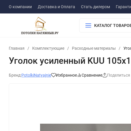
О компании
Доставка и Оплата
Стать дилером
Гарант
КАТАЛОГ ТОВАРО
Главная
/
Комплектующие
/
Расходные материалы
/
Уго
Уголок усиленный KUU 105x
Бренд:
PotolkiNatyajnie
Избранное
Сравнение
Поделиться