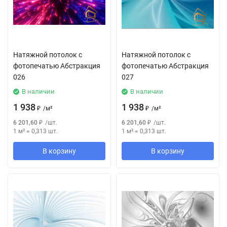
Натяжной потолок с
Натяжной потолок с
фотопечатью Абстракция
фотопечатью Абстракция
026
027
В наличии
В наличии
1 938
1 938
₽
/
м²
₽
/
м²
6 201,60
₽
/
шт.
6 201,60
₽
/
шт.
1 м²
=
0,313
шт.
1 м²
=
0,313
шт.
В корзину
В корзину