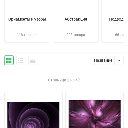
Орнаменты и узоры
Абстракция
Подводны
118 товаров
203 товара
66 това
Название
Страница 2 из 47