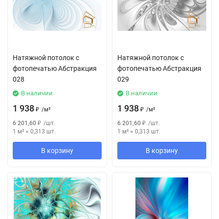
Натяжной потолок с
Натяжной потолок с
фотопечатью Абстракция
фотопечатью Абстракция
028
029
В наличии
В наличии
1 938
1 938
₽
/
м²
₽
/
м²
6 201,60
₽
/
шт.
6 201,60
₽
/
шт.
1 м²
=
0,313
шт.
1 м²
=
0,313
шт.
В корзину
В корзину