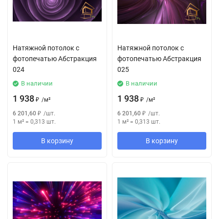
Натяжной потолок с
Натяжной потолок с
фотопечатью Абстракция
фотопечатью Абстракция
024
025
В наличии
В наличии
1 938
1 938
₽
/
м²
₽
/
м²
6 201,60
₽
/
шт.
6 201,60
₽
/
шт.
1 м²
=
0,313
шт.
1 м²
=
0,313
шт.
В корзину
В корзину