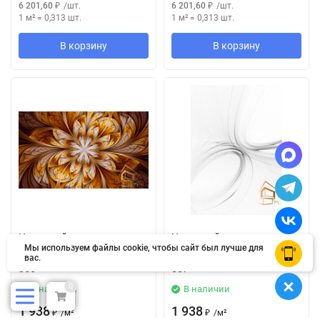
6 201,60
₽
/
шт.
6 201,60
₽
/
шт.
1 м²
=
0,313
шт.
1 м²
=
0,313
шт.
В корзину
В корзину
Натяжной потолок с
Натяжной потолок с
Мы используем файлы cookie, чтобы сайт был лучше для
фотопечатью Абстракция
фотопечатью Абстракция
OK
вас.
056
057
0
В наличии
В наличии
1 938
1 938
₽
/
м²
₽
/
м²