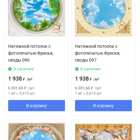
Натяжной потолок с
Натяжной потолок с
фотопечатью Фрески,
фотопечатью Фрески,
своды 096
своды 097
В наличии
В наличии
1 938
1 938
₽
/
м²
₽
/
м²
6 201,60
₽
/
шт.
6 201,60
₽
/
шт.
1 м²
=
0,313
шт.
1 м²
=
0,313
шт.
В корзину
В корзину