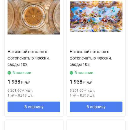
Натяжной потолок с
Натяжной потолок с
фотопечатью Фрески,
фотопечатью Фрески,
своды 102
своды 103
В наличии
В наличии
1 938
1 938
₽
/
м²
₽
/
м²
6 201,60
₽
/
шт.
6 201,60
₽
/
шт.
1 м²
=
0,313
шт.
1 м²
=
0,313
шт.
В корзину
В корзину