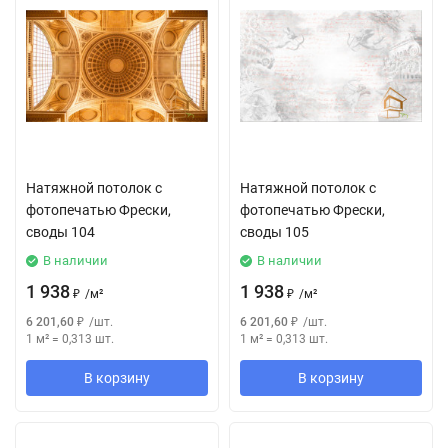
Натяжной потолок с
Натяжной потолок с
фотопечатью Фрески,
фотопечатью Фрески,
своды 104
своды 105
В наличии
В наличии
1 938
1 938
₽
/
м²
₽
/
м²
6 201,60
₽
/
шт.
6 201,60
₽
/
шт.
1 м²
=
0,313
шт.
1 м²
=
0,313
шт.
В корзину
В корзину