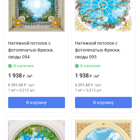
Натяжной потолок с
Натяжной потолок с
фотопечатью Фрески,
фотопечатью Фрески,
своды 094
своды 095
В наличии
В наличии
1 938
1 938
₽
/
м²
₽
/
м²
6 201,60
₽
/
шт.
6 201,60
₽
/
шт.
1 м²
=
0,313
шт.
1 м²
=
0,313
шт.
В корзину
В корзину