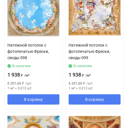
Натяжной потолок с
Натяжной потолок с
фотопечатью Фрески,
фотопечатью Фрески,
своды 098
своды 099
В наличии
В наличии
1 938
1 938
₽
/
м²
₽
/
м²
6 201,60
₽
/
шт.
6 201,60
₽
/
шт.
1 м²
=
0,313
шт.
1 м²
=
0,313
шт.
В корзину
В корзину