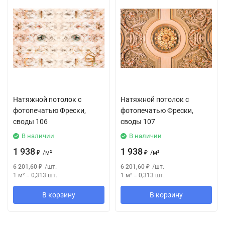
Натяжной потолок с
Натяжной потолок с
фотопечатью Фрески,
фотопечатью Фрески,
своды 106
своды 107
В наличии
В наличии
1 938
1 938
₽
/
м²
₽
/
м²
6 201,60
₽
/
шт.
6 201,60
₽
/
шт.
1 м²
=
0,313
шт.
1 м²
=
0,313
шт.
В корзину
В корзину