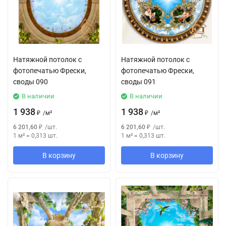
Натяжной потолок с
Натяжной потолок с
фотопечатью Фрески,
фотопечатью Фрески,
своды 090
своды 091
В наличии
В наличии
1 938
1 938
₽
/
м²
₽
/
м²
6 201,60
₽
/
шт.
6 201,60
₽
/
шт.
1 м²
=
0,313
шт.
1 м²
=
0,313
шт.
В корзину
В корзину