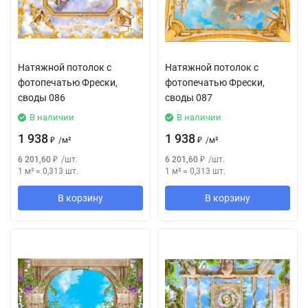
Натяжной потолок с
Натяжной потолок с
фотопечатью Фрески,
фотопечатью Фрески,
своды 086
своды 087
В наличии
В наличии
1 938
1 938
₽
/
м²
₽
/
м²
6 201,60
₽
/
шт.
6 201,60
₽
/
шт.
1 м²
=
0,313
шт.
1 м²
=
0,313
шт.
В корзину
В корзину