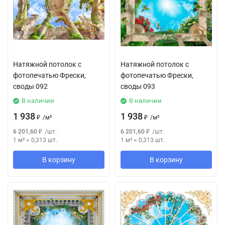
Натяжной потолок с
Натяжной потолок с
фотопечатью Фрески,
фотопечатью Фрески,
своды 092
своды 093
В наличии
В наличии
1 938
1 938
₽
/
м²
₽
/
м²
6 201,60
₽
/
шт.
6 201,60
₽
/
шт.
1 м²
=
0,313
шт.
1 м²
=
0,313
шт.
В корзину
В корзину