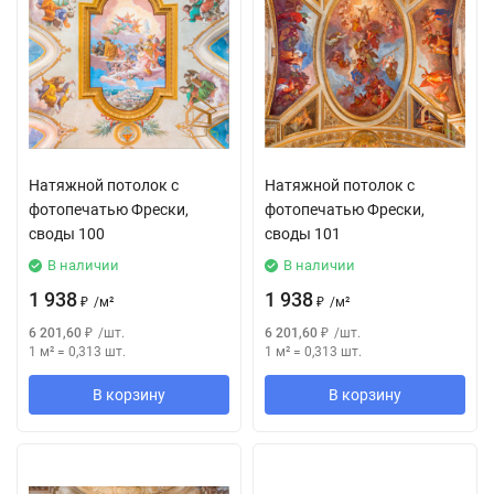
Натяжной потолок с
Натяжной потолок с
фотопечатью Фрески,
фотопечатью Фрески,
своды 100
своды 101
В наличии
В наличии
1 938
1 938
₽
/
м²
₽
/
м²
6 201,60
₽
/
шт.
6 201,60
₽
/
шт.
1 м²
=
0,313
шт.
1 м²
=
0,313
шт.
В корзину
В корзину