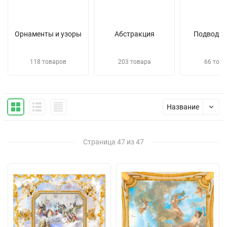
Орнаменты и узоры
Абстракция
Подводны
118 товаров
203 товара
66 това
Название
Страница 47 из 47