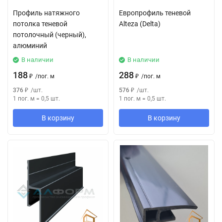
Профиль натяжного
Европрофиль теневой
потолка теневой
Alteza (Delta)
потолочный (черный),
алюминий
В наличии
В наличии
188
288
₽
/
пог. м
₽
/
пог. м
376
₽
/
шт.
576
₽
/
шт.
1 пог. м
=
0,5
шт.
1 пог. м
=
0,5
шт.
В корзину
В корзину