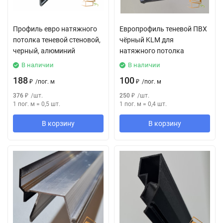
Профиль евро натяжного
Европрофиль теневой ПВХ
потолка теневой стеновой,
чёрный KLM для
черный, алюминий
натяжного потолка
В наличии
В наличии
188
100
₽
/
пог. м
₽
/
пог. м
376
₽
/
шт.
250
₽
/
шт.
1 пог. м
=
0,5
шт.
1 пог. м
=
0,4
шт.
В корзину
В корзину