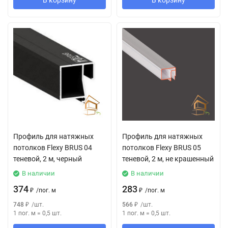
В корзину
В корзину
Профиль для натяжных
Профиль для натяжных
потолков Flexy BRUS 04
потолков Flexy BRUS 05
теневой, 2 м, черный
теневой, 2 м, не крашенный
В наличии
В наличии
374
283
₽
/
пог. м
₽
/
пог. м
748
₽
/
шт.
566
₽
/
шт.
1 пог. м
=
0,5
шт.
1 пог. м
=
0,5
шт.