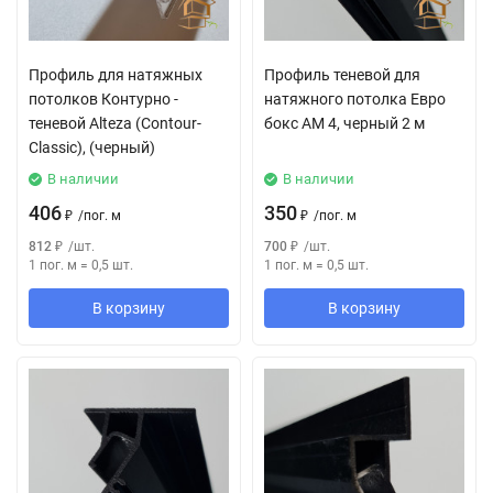
Профиль для натяжных
Профиль теневой для
потолков Контурно -
натяжного потолка Евро
теневой Alteza (Contour-
бокс АМ 4, черный 2 м
Classic), (черный)
В наличии
В наличии
406
350
₽
/
пог. м
₽
/
пог. м
812
₽
/
шт.
700
₽
/
шт.
1 пог. м
=
0,5
шт.
1 пог. м
=
0,5
шт.
В корзину
В корзину