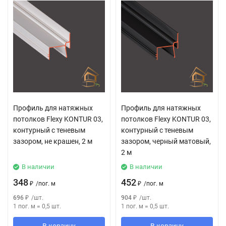
Профиль для натяжных
Профиль для натяжных
потолков Flexy KONTUR 03,
потолков Flexy KONTUR 03,
контурный с теневым
контурный с теневым
зазором, не крашен, 2 м
зазором, черный матовый,
2 м
В наличии
В наличии
348
452
₽
/
пог. м
₽
/
пог. м
696
₽
/
шт.
904
₽
/
шт.
1 пог. м
=
0,5
шт.
1 пог. м
=
0,5
шт.