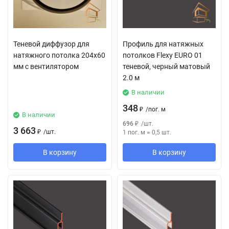
Теневой диффузор для
Профиль для натяжных
натяжного потолка 204х60
потолков Flexy EURO 01
мм с вентилятором
теневой, черный матовый
2.0 м
В наличии
348
₽
/
пог. м
В наличии
696
₽
/
шт.
3 663
₽
/
шт.
1 пог. м
=
0,5
шт.
В корзину
В корзину