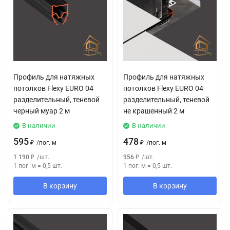
Профиль для натяжных
Профиль для натяжных
потолков Flexy EURO 04
потолков Flexy EURO 04
разделительный, теневой
разделительный, теневой
черный муар 2 м
не крашенный 2 м
В наличии
В наличии
595
478
₽
/
пог. м
₽
/
пог. м
1 190
₽
/
шт.
956
₽
/
шт.
1 пог. м
=
0,5
шт.
1 пог. м
=
0,5
шт.
В корзину
В корзину