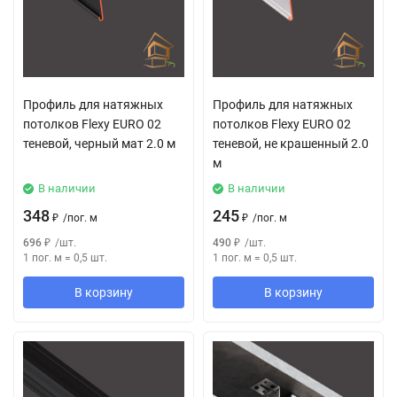
Профиль для натяжных
Профиль для натяжных
потолков Flexy EURO 02
потолков Flexy EURO 02
теневой, черный мат 2.0 м
теневой, не крашенный 2.0
м
В наличии
В наличии
348
245
₽
/
пог. м
₽
/
пог. м
696
₽
/
шт.
490
₽
/
шт.
1 пог. м
=
0,5
шт.
1 пог. м
=
0,5
шт.
В корзину
В корзину