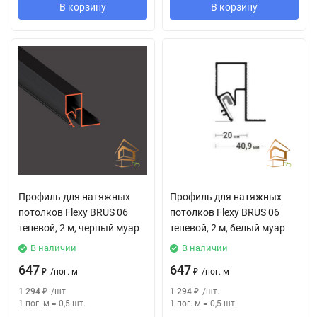
В корзину
В корзину
Профиль для натяжных
Профиль для натяжных
потолков Flexy BRUS 06
потолков Flexy BRUS 06
теневой, 2 м, черный муар
теневой, 2 м, белый муар
В наличии
В наличии
647
647
₽
/
пог. м
₽
/
пог. м
1 294
₽
/
шт.
1 294
₽
/
шт.
1 пог. м
=
0,5
шт.
1 пог. м
=
0,5
шт.