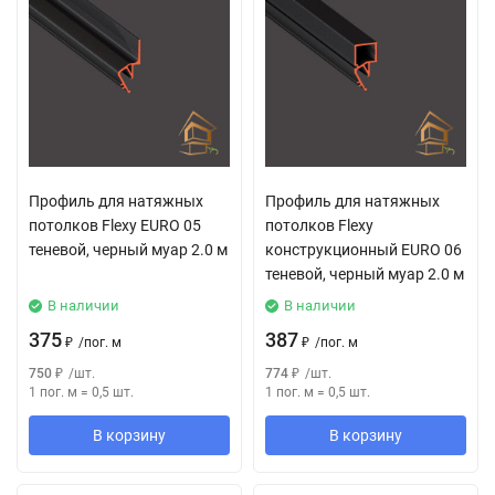
Профиль для натяжных
Профиль для натяжных
потолков Flexy EURO 05
потолков Flexy
теневой, черный муар 2.0 м
конструкционный EURO 06
теневой, черный муар 2.0 м
В наличии
В наличии
375
387
₽
/
пог. м
₽
/
пог. м
750
₽
/
шт.
774
₽
/
шт.
1 пог. м
=
0,5
шт.
1 пог. м
=
0,5
шт.
В корзину
В корзину