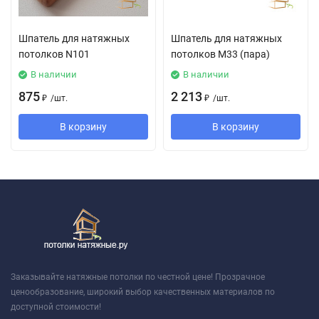
Шпатель для натяжных
Шпатель для натяжных
потолков N101
потолков М33 (пара)
В наличии
В наличии
875
2 213
₽
/
шт.
₽
/
шт.
В корзину
В корзину
Заказывайте натяжные потолки по честной цене! Прозрачное
ценообразование, широкий выбор качественных материалов по
доступной стоимости!